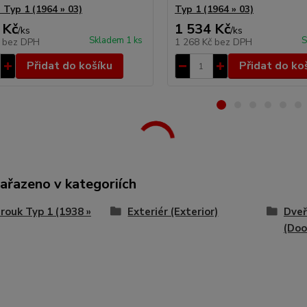
- Typ 1 (1964 » 03)
Typ 1 (1964 » 03)
 Kč
1 534 Kč
/
ks
/
ks
Skladem 1 ks
S
č
bez DPH
1 268 Kč
bez DPH
Přidat do košíku
Přidat do ko
zařazeno v kategoriích
ouk Typ 1 (1938 »
Exteriér (Exterior)
Dve
(Doo