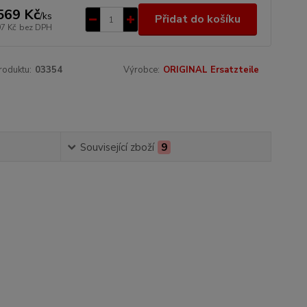
569 Kč
/
ks
Přidat do košíku
97 Kč
bez DPH
roduktu:
03354
Výrobce:
ORIGINAL Ersatzteile
Související zboží
9