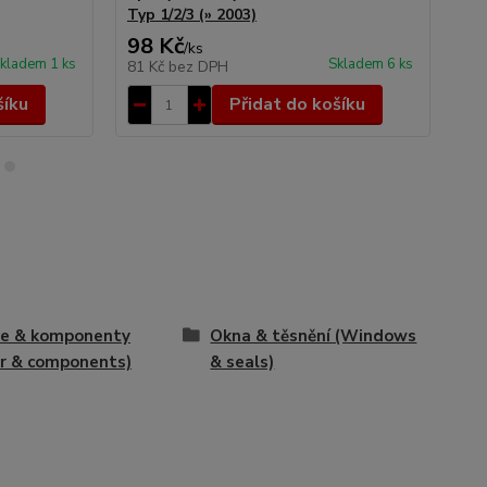
Typ 1/2/3 (» 2003)
1/2
98 Kč
19
/
ks
kladem 1 ks
Skladem 6 ks
81 Kč
bez DPH
16
šíku
Přidat do košíku
ře & komponenty
Okna & těsnění (Windows
r & components)
& seals)