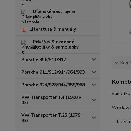
Dílenské nástroje &
přípravky
Literatura & manuály
Přívěšky & ozdobné
doplňky & samolepky
Porsche 356/911/912
Kompl
Porsche 911/912/914/964/993
Komple
Porsche 924/928/944/959/968
Sametka 
VW Transporter T.4 (1990 »
03)
Window s
VW Transporter T.25 (1979 »
92)
T.1 seda