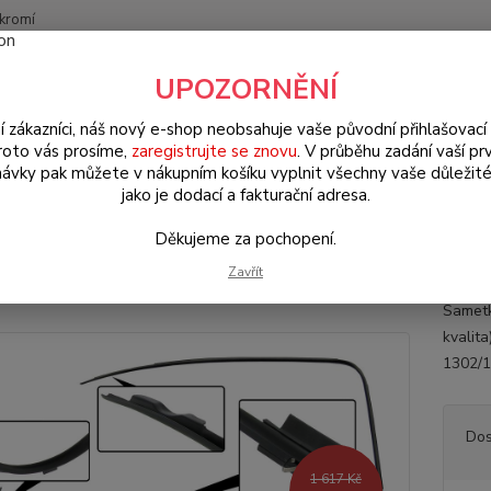
kromí
Nevíte
UPOZORNĚNÍ
Hledat
+420
(Po-Pá
í zákazníci, náš nový e-shop neobsahuje vaše původní přihlašovací 
roto vás prosíme,
zaregistrujte se znovu
. V průběhu zadání vaší prv
ávky pak můžete v nákupním košíku vyplnit všechny vaše důležité
W Brouk Typ 1 (1938 » 03)
Exteriér (Exterior)
Okna & těsnění (Wind
jako je dodací a fakturační adresa.
)
Děkujeme za pochopení.
tka OE černá/stahování skla dve
Zavřít
Sametk
kvalit
1302/1
Dos
1 617 Kč