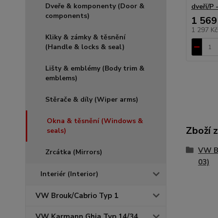
Dveře & komponenty (Door &
dveří/P 
components)
1 569
1 297 K
Kliky & zámky & těsnění
(Handle & locks & seal)
Lišty & emblémy (Body trim &
emblems)
Stěrače & díly (Wiper arms)
Okna & těsnění (Windows &
Zboží 
seals)
VW Br
Zrcátka (Mirrors)
03)
Interiér (Interior)
VW Brouk/Cabrio Typ 1
VW Karmann Ghia Typ 14/34