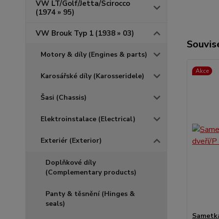
VW LT/Golf/Jetta/Scirocco
(1974 » 95)
VW Brouk Typ 1 (1938 » 03)
Souvise
Motory & díly (Engines & parts)
Akce
Karosářské díly (Karosseridele)
Šasi (Chassis)
Elektroinstalace (Electrical)
Exteriér (Exterior)
Doplňkové díly
(Complementary products)
Panty & těsnění (Hinges &
seals)
Sametka