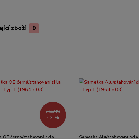
jící zboží
9
1 617 Kč
- 3 %
 OE černá/stahování skla
Sametka Alu/stahování skla 