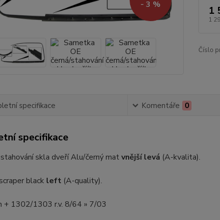
- 3 %
1 
1 2
Číslo p
etní specifikace
Komentáře
0
tní specifikace
stahování skla dveří Alu/černý mat
vnější levá
(A-kvalita).
craper black
left
(A-quality).
n + 1302/1303 r.v. 8/64 » 7/03