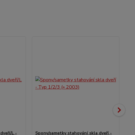
dveří/L -
Spony/sametky stahování skla dveří -
Spo