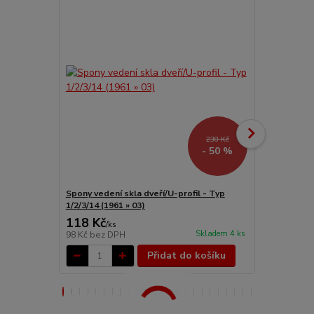
238 Kč
- 50 %
Spony vedení skla dveří/U-profil - Typ
Spona vedení
1/2/3/14 (1961 » 03)
1/2/3/14 (196
118 Kč
19 Kč
/
ks
/
ks
Skladem 4 ks
98 Kč
bez DPH
16 Kč
bez D
Přidat do košíku