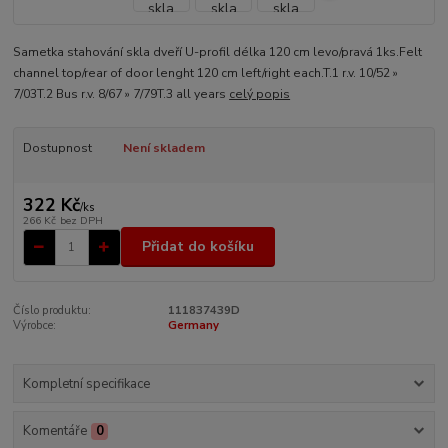
Sametka stahování skla dveří U-profil délka 120 cm levo/pravá 1ks.Felt
channel top/rear of door lenght 120 cm left/right each.T.1 r.v. 10/52 »
7/03T.2 Bus r.v. 8/67 » 7/79T.3 all years
celý popis
Dostupnost
Není skladem
322 Kč
/
ks
266 Kč
bez DPH
Přidat do košíku
Číslo produktu:
111837439D
Výrobce:
Germany
Kompletní specifikace
Komentáře
0