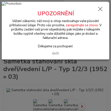
0
ks
+420 602 330 329
za
0 Kč
(Po-Pá, 9-18 hod.)
UPOZORNĚNÍ
Menu
Vážení zákazníci, náš nový e-shop neobsahuje vaše původní
přihlašovací údaje. Proto vás prosíme,
zaregistrujte se znovu
. V
průběhu zadání vaší první objednávky pak můžete v nákupním
Hledat
košíku vyplnit všechny vaše důležité údaje, jako je dodací a
fakturační adresa.
Děkujeme za pochopení.
Úvod
VW Typ 3 (1961 » 73)
Exteriér (Exterior)
Sametka stahování
skla dveří/vedení L/P - Typ 1/2/3 (1952 » 03)
Zavřít
Sametka stahování skla
dveří/vedení L/P - Typ 1/2/3 (1952
» 03)