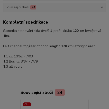
Související zboží
24
Kompletní specifikace
Sametka stahování skla dveří U-profil
délka 120 cm
levo/pravá
1ks.
Felt channel top/rear of door
lenght 120 cm
left/right
each.
T.1 r.v. 10/52 » 7/03
T.2 Bus r.v. 8/67 » 7/79
T.3 all years
Související zboží
24
Akce