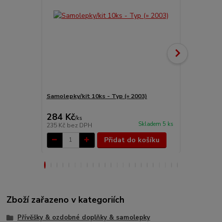
Samolepky/kit 10ks - Typ (» 2003)
Schránka/vlá
284 Kč
1 169 Kč
/
ks
Skladem 5 ks
235 Kč
bez DPH
966 Kč
bez 
Přidat do košíku
Zboží zařazeno v kategoriích
Přívěšky & ozdobné doplňky & samolepky