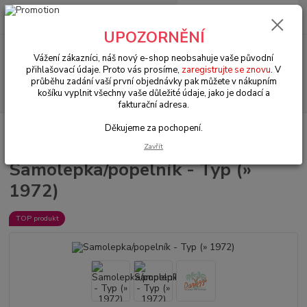
0
ks
+420 602 330 329
za
0 Kč
(Po-Pá, 9-18 hod.)
UPOZORNĚNÍ
Menu
Vážení zákazníci, náš nový e-shop neobsahuje vaše původní
přihlašovací údaje. Proto vás prosíme,
zaregistrujte se znovu
. V
průběhu zadání vaší první objednávky pak můžete v nákupním
Hledat
košíku vyplnit všechny vaše důležité údaje, jako je dodací a
fakturační adresa.
Děkujeme za pochopení.
Úvod
VW Karmann Ghia Typ 14/34
Interiér (Interior)
Samolepka/popelník - Typ (» 1972)
Zavřít
Samolepka/popelník - Typ (»
1972)
TOP produkt