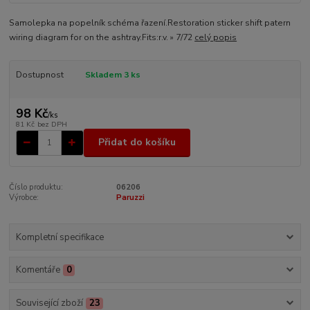
Samolepka na popelník schéma řazení.Restoration sticker shift patern
wiring diagram for on the ashtray.Fits:r.v. » 7/72
celý popis
Dostupnost
Skladem 3 ks
98 Kč
/
ks
81 Kč
bez DPH
Přidat do košíku
Číslo produktu:
06206
Výrobce:
Paruzzi
Kompletní specifikace
Komentáře
0
Související zboží
23