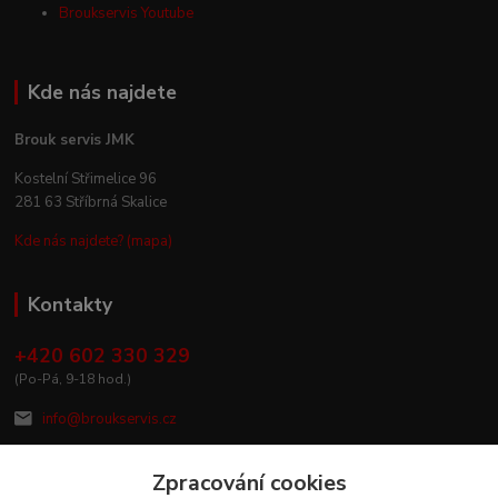
Broukservis Youtube
Kde nás najdete
Brouk servis JMK
Kostelní Střimelice 96
281 63 Stříbrná Skalice
Kde nás najdete? (mapa)
Kontakty
+420 602 330 329
(Po-Pá, 9-18 hod.)
info@broukservis.cz
Zpracování cookies