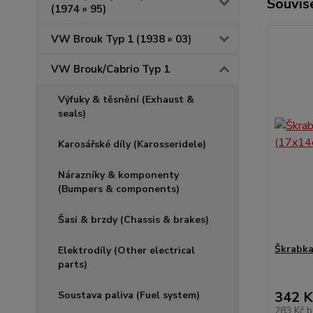
Souvise
(1974 » 95)
VW Brouk Typ 1 (1938 » 03)
VW Brouk/Cabrio Typ 1
Výfuky & těsnění (Exhaust &
seals)
Karosářské díly (Karosseridele)
Nárazníky & komponenty
(Bumpers & components)
Šasi & brzdy (Chassis & brakes)
Škrabka
Elektrodíly (Other electrical
parts)
342 K
Soustava paliva (Fuel system)
283 Kč
b