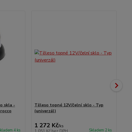
o skla -
Těleso topné 12V/čelní sklo - Typ
Zrc
irocco
(univerzál)
80)
1 272 Kč
3 
/
ks
kladem 4 ks
Skladem 2 ks
1 051 Kč
bez DPH
2 