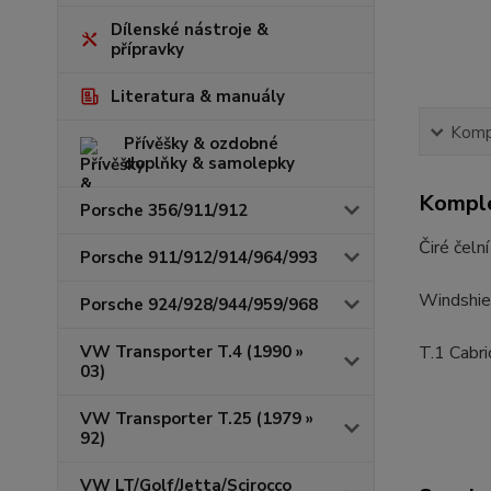
Dílenské nástroje &
přípravky
Literatura & manuály
Kompl
Přívěšky & ozdobné
doplňky & samolepky
Komple
Porsche 356/911/912
Čiré čeln
Porsche 911/912/914/964/993
Windshiel
Porsche 924/928/944/959/968
VW Transporter T.4 (1990 »
T.1 Cabr
03)
VW Transporter T.25 (1979 »
92)
VW LT/Golf/Jetta/Scirocco