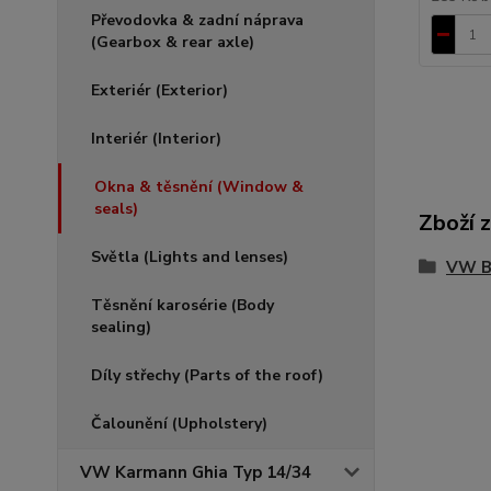
Převodovka & zadní náprava
(Gearbox & rear axle)
Exteriér (Exterior)
Interiér (Interior)
Okna & těsnění (Window &
seals)
Zboží 
Světla (Lights and lenses)
VW Br
Těsnění karosérie (Body
sealing)
Díly střechy (Parts of the roof)
Čalounění (Upholstery)
VW Karmann Ghia Typ 14/34