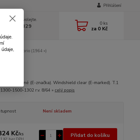
Přihlášení
 si rady? Zavolejte.
0
ks
 602 330 329
za
0 Kč
, 9-18 hod.)
údaje.
ní
 údaje,
/čiré - T.1 Cabrio (1964 »)
elní sklo lepené (E-značka). Windshield clear (E-marked). T.1
 1300-1500-1302 r.v. 8/64 »
celý popis
tupnost
Není skladem
324 Kč
/
ks
Přidat do košíku
21 Kč
bez DPH