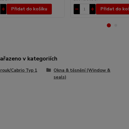
Přidat do košíku
Přidat do ko
zařazeno v kategoriích
ouk/Cabrio Typ 1
Okna & těsnění (Window &
seals)