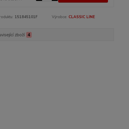
roduktu:
151845101F
Výrobce:
CLASSIC LINE
visející zboží
4