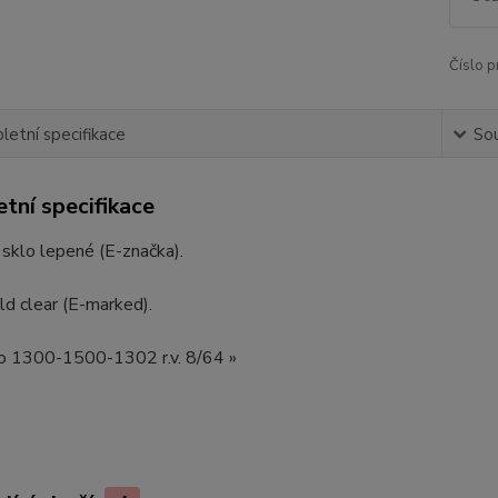
Číslo p
etní specifikace
Sou
tní specifikace
í sklo lepené (E-značka).
d clear (E-marked).
io 1300-1500-1302 r.v. 8/64 »