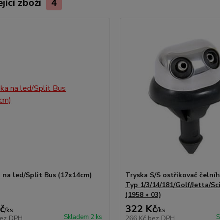
jící zboží
4
 na led/Split Bus (17x14cm)
Tryska S/S ostřikovač čelníh
Typ 1/3/14/181/Golf/Jetta/Sc
(1958 » 03)
č
322 Kč
/
ks
/
ks
Skladem 2 ks
S
ez DPH
266 Kč
bez DPH