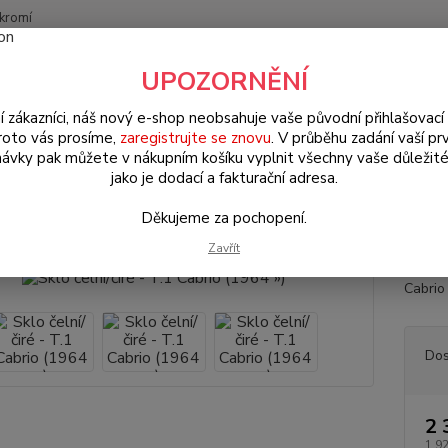
kromí
Nevíte
UPOZORNĚNÍ
Hledat
+420
(Po-Pá
í zákazníci, náš nový e-shop neobsahuje vaše původní přihlašovací 
roto vás prosíme,
zaregistrujte se znovu
. V průběhu zadání vaší prv
ávky pak můžete v nákupním košíku vyplnit všechny vaše důležité
W Brouk/Cabrio Typ 1
Okna & těsnění (Window & seals)
Sklo čelní
jako je dodací a fakturační adresa.
 čelní/čiré - T.1 Cabrio (1964 »)
Děkujeme za pochopení.
Zavřít
Čiré č
Cabrio
Dos
2 
1 9