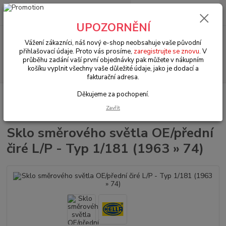
0
ks
+420 602 330 329
za
0 Kč
(Po-Pá, 9-18 hod.)
UPOZORNĚNÍ
Menu
Vážení zákazníci, náš nový e-shop neobsahuje vaše původní
přihlašovací údaje. Proto vás prosíme,
zaregistrujte se znovu
. V
průběhu zadání vaší první objednávky pak můžete v nákupním
Hledat
košíku vyplnit všechny vaše důležité údaje, jako je dodací a
fakturační adresa.
Děkujeme za pochopení.
Úvod
VW Brouk Typ 1 (1938 » 03)
Elektroinstalace (Electrical)
Světla
& komponenty (Light & lenses)
Sklo směrového světla OE/přední čiré L/P -
Zavřít
Typ 1/181 (1963 » 74)
Sklo směrového světla OE/přední
čiré L/P - Typ 1/181 (1963 » 74)