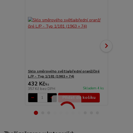
Sklo směrového světla/přední oranž/čiré
Sklo směrov
L/P - Typ 1/181 (1963 » 74)
- Typ 1/181 
432 Kč
376 Kč
/
ks
/
ks
Skladem 4 ks
357 Kč
bez DPH
311 Kč
bez 
Přidat do košíku