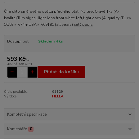
Čiré sklo směrového světla předního blatníku levo/pravé 1ks (A-
kvalita).Turn signal light lens front white left/right each (A-quality).T.1 r.v.
10/63 » 7/74 + USA » 7/69181 (all years)
celý popis
Dostupnost
Skladem 4 ks
593 Kč
/
ks
490 Kč
bez DPH
Přidat do košíku
Číslo produktu:
01129
Výrobce:
HELLA
Kompletní specifikace
Komentáře
0