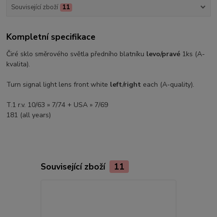
Související zboží
11
Kompletní specifikace
Čiré sklo směrového světla předního blatníku
levo/pravé
1ks (A-
kvalita).
Turn signal light lens front white
left/right
each (A-quality).
T.1 r.v. 10/63 » 7/74 + USA » 7/69
181 (all years)
Související zboží
11