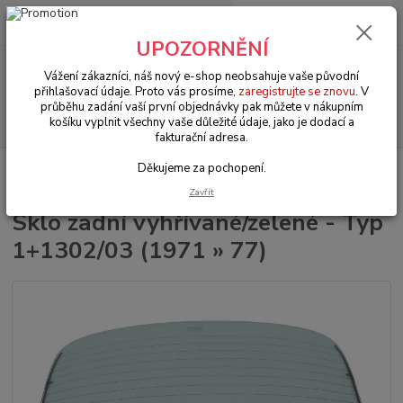
0
ks
+420 602 330 329
za
0 Kč
(Po-Pá, 9-18 hod.)
UPOZORNĚNÍ
Menu
Vážení zákazníci, náš nový e-shop neobsahuje vaše původní
přihlašovací údaje. Proto vás prosíme,
zaregistrujte se znovu
. V
průběhu zadání vaší první objednávky pak můžete v nákupním
Hledat
košíku vyplnit všechny vaše důležité údaje, jako je dodací a
fakturační adresa.
Děkujeme za pochopení.
Úvod
VW Brouk Typ 1 (1938 » 03)
Exteriér (Exterior)
Okna & těsnění
(Windows & seals)
Sklo zadní vyhřívané/zelené - Typ 1+1302/03 (1971 » 77)
Zavřít
Sklo zadní vyhřívané/zelené - Typ
1+1302/03 (1971 » 77)