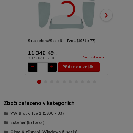
Skla zelená/Std kit - Typ 1 (1971 » 77)
Skla ventila
11 346 Kč
1 306 Kč
/
ks
Není skladem
9 377 Kč
bez DPH
1 079 Kč
bez
Přidat do košíku
Zboží zařazeno v kategoriích
VW Brouk Typ 1 (1938 » 03)
Exteriér (Exterior)
Okna & těsnění (Windows & seals)