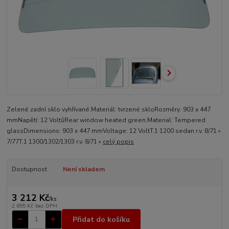
Zelené zadní sklo vyhřívané.Materiál: tvrzené skloRozměry: 903 x 447
mmNapětí: 12 VoltůRear window heated green.Material: Tempered
glassDimensions: 903 x 447 mmVoltage: 12 VoltT.1 1200 sedan r.v. 8/71 »
7/77T.1 1300/1302/1303 r.v. 8/71 »
celý popis
Dostupnost
Není skladem
3 212 Kč
/
ks
2 655 Kč
bez DPH
Přidat do košíku