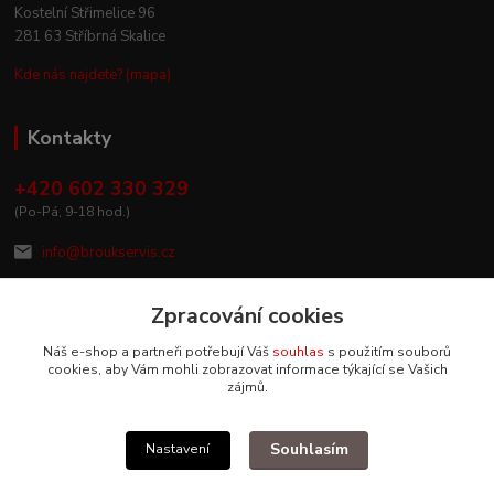
Kostelní Střimelice 96
281 63 Stříbrná Skalice
Kde nás najdete? (mapa)
Kontakty
+420 602 330 329
(Po-Pá, 9-18 hod.)
info@broukservis.cz
Zpracování cookies
Náš e-shop a partneři potřebují Váš
souhlas
s použitím souborů
cookies, aby Vám mohli zobrazovat informace týkající se Vašich
zájmů.
Souhlasím
Nastavení
Upravit sběr cookies.