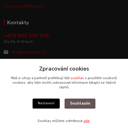
Kde nás najdete? (mapa)
Kontakty
+420 602 330 329
(Po-Pá, 9-18 hod.)
info@broukservis.cz
Zpracování cookies
Náš e-shop a partneři potřebují Váš
souhlas
s použitím souborů
cookies, aby Vám mohli zobrazovat informace týkající se Vašich
zájmů.
Souhlasím
Nastavení
Upravit sběr cookies.
Souhlas můžete odmítnout
zde
.
Vytvořeno na
Eshop-rychle.cz