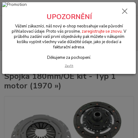
0
ks
+420 602 330 329
za
0 Kč
(Po-Pá, 9-18 hod.)
UPOZORNĚNÍ
Menu
Vážení zákazníci, náš nový e-shop neobsahuje vaše původní
přihlašovací údaje. Proto vás prosíme,
zaregistrujte se znovu
. V
průběhu zadání vaší první objednávky pak můžete v nákupním
Hledat
košíku vyplnit všechny vaše důležité údaje, jako je dodací a
fakturační adresa.
Děkujeme za pochopení.
Úvod
VW Bus Typ 2 (1967 » 79)
Motorové díly (Engine parts)
Spojka
180mm/OE kit - Typ 1 motor (1970 »)
Zavřít
Spojka 180mm/OE kit - Typ 1
motor (1970 »)