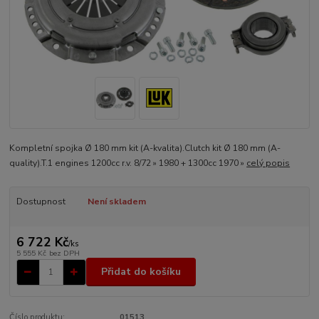
Kompletní spojka Ø 180 mm kit (A-kvalita).Clutch kit Ø 180 mm (A-
quality).T.1 engines 1200cc r.v. 8/72 » 1980 + 1300cc 1970 »
celý popis
Dostupnost
Není skladem
6 722 Kč
/
ks
5 555 Kč
bez DPH
Přidat do košíku
Číslo produktu:
01513