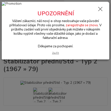
0
ks
+420 602 330 329
za
0 Kč
(Po-Pá, 9-18 hod.)
UPOZORNĚNÍ
Menu
Vážení zákazníci, náš nový e-shop neobsahuje vaše původní
přihlašovací údaje. Proto vás prosíme,
zaregistrujte se znovu
. V
průběhu zadání vaší první objednávky pak můžete v nákupním
Hledat
košíku vyplnit všechny vaše důležité údaje, jako je dodací a
fakturační adresa.
Děkujeme za pochopení.
Úvod
VW Bus Typ 2 (1967 » 79)
Brzdy & řízení & řazení (Brake & steering
& shift)
Stabilizátor přední/Std - Typ 2 (1967 » 79)
Zavřít
Stabilizátor přední/Std - Typ 2
(1967 » 79)