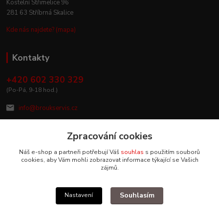
Kostelní Střimelice 96
281 63 Stříbrná Skalice
Kde nás najdete? (mapa)
Kontakty
+420 602 330 329
(Po-Pá, 9-18 hod.)
info@broukservis.cz
Zpracování cookies
Náš e-shop a partneři potřebují Váš
souhlas
s použitím souborů
cookies, aby Vám mohli zobrazovat informace týkající se Vašich
zájmů.
Souhlasím
Nastavení
Upravit sběr cookies.