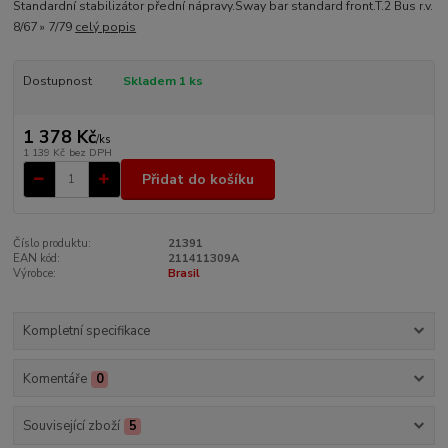
Standardní stabilizátor přední nápravy.Sway bar standard front.T.2 Bus r.v.
8/67 » 7/79
celý popis
Dostupnost
Skladem 1 ks
1 378 Kč
/
ks
1 139 Kč
bez DPH
Přidat do košíku
Číslo produktu:
21391
EAN kód:
211411309A
Výrobce:
Brasil
Kompletní specifikace
Komentáře
0
Související zboží
5