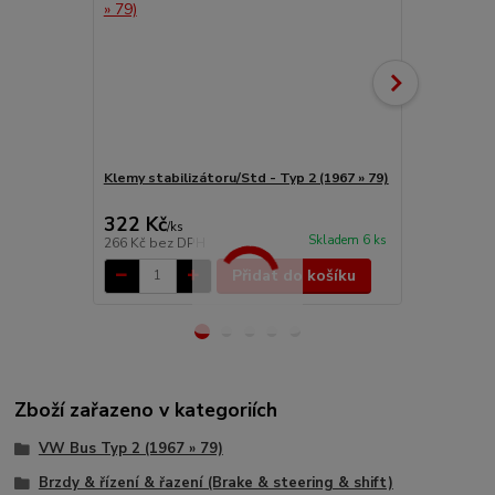
Klemy stabilizátoru/Std - Typ 2 (1967 » 79)
Stabilizátor
Typ 2 (1967 
322 Kč
6 963 Kč
/
ks
Skladem 6 ks
266 Kč
bez DPH
5 755 Kč
bez
Přidat do košíku
Zboží zařazeno v kategoriích
VW Bus Typ 2 (1967 » 79)
Brzdy & řízení & řazení (Brake & steering & shift)