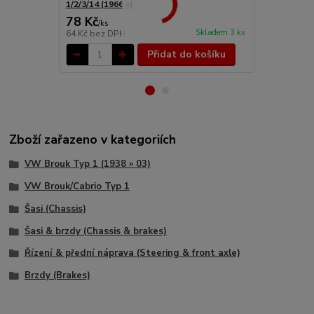
1/2/3/14 (1966 »)
1992)
78 Kč
1 812 Kč
/
ks
Skladem 3 ks
64 Kč
bez DPH
1 498 Kč
bez
Přidat do košíku
Zboží zařazeno v kategoriích
VW Brouk Typ 1 (1938 » 03)
VW Brouk/Cabrio Typ 1
Šasi (Chassis)
Šasi & brzdy (Chassis & brakes)
Řízení & přední náprava (Steering & front axle)
Brzdy (Brakes)