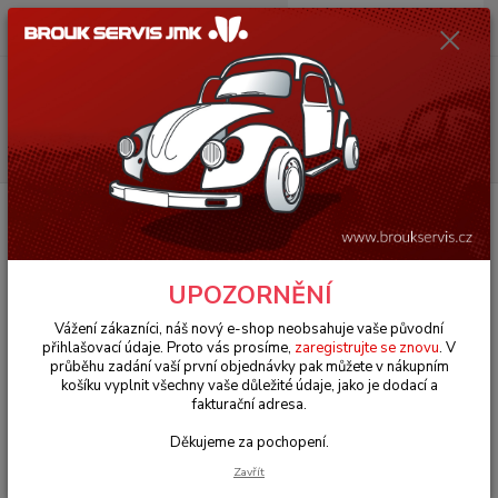
0
ks
+420 602 330 329
za
0 Kč
(Po-Pá, 9-18 hod.)
Menu
Hledat
Úvod
VW Brouk/Cabrio Typ 1
Šasi & brzdy (Chassis & brakes)
Štít
brzd/přední L/P - T.1 1302/03 (1970 » 80)
Štít brzd/přední L/P - T.1 1302/03
UPOZORNĚNÍ
(1970 » 80)
Vážení zákazníci, náš nový e-shop neobsahuje vaše původní
přihlašovací údaje. Proto vás prosíme,
zaregistrujte se znovu
. V
průběhu zadání vaší první objednávky pak můžete v nákupním
košíku vyplnit všechny vaše důležité údaje, jako je dodací a
fakturační adresa.
Děkujeme za pochopení.
Zavřít