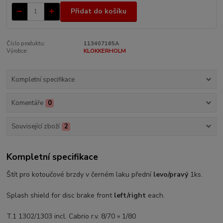
Přidat do košíku
Číslo produktu:
113407165A
Výrobce:
KLOKKERHOLM
Kompletní specifikace
Komentáře
0
Související zboží
2
Kompletní specifikace
Štít pro kotoučové brzdy v černém laku přední
levo/pravý
1ks.
Splash shield for disc brake front
left/right
each.
T.1 1302/1303 incl. Cabrio r.v. 8/70 » 1/80