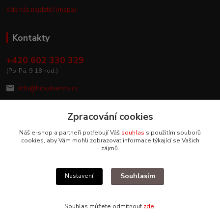
Kde nás najdete? (mapa)
Kontakty
+420 602 330 329
(Po-Pá, 9-18 hod.)
info@broukservis.cz
Zpracování cookies
Náš e-shop a partneři potřebují Váš
souhlas
s použitím souborů
cookies, aby Vám mohli zobrazovat informace týkající se Vašich
zájmů.
Souhlasím
Nastavení
Upravit sběr cookies.
Souhlas můžete odmítnout
zde
.
Vytvořeno na
Eshop-rychle.cz