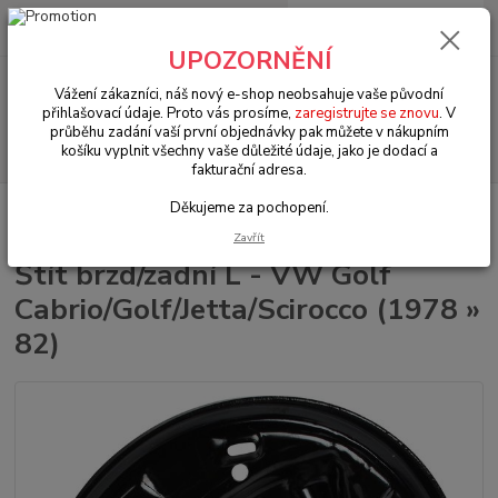
0
ks
+420 602 330 329
za
0 Kč
(Po-Pá, 9-18 hod.)
UPOZORNĚNÍ
Menu
Vážení zákazníci, náš nový e-shop neobsahuje vaše původní
přihlašovací údaje. Proto vás prosíme,
zaregistrujte se znovu
. V
průběhu zadání vaší první objednávky pak můžete v nákupním
Hledat
košíku vyplnit všechny vaše důležité údaje, jako je dodací a
fakturační adresa.
Děkujeme za pochopení.
Úvod
VW LT/Golf/Jetta/Scirocco (1974 » 95)
Brzdy (Brakes)
Štít
brzd/zadní L - VW Golf Cabrio/Golf/Jetta/Scirocco (1978 » 82)
Zavřít
Štít brzd/zadní L - VW Golf
Cabrio/Golf/Jetta/Scirocco (1978 »
82)