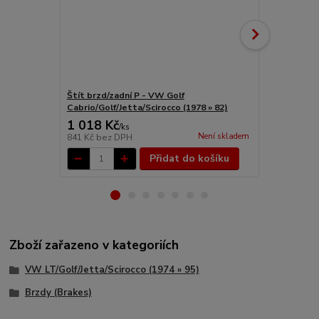
Štít brzd/zadní P - VW Golf
Váleček brz
Cabrio/Golf/Jetta/Scirocco (1978 » 82)
Golf/Jetta/S
1 018 Kč
283 Kč
/
ks
/
ks
Není skladem
841 Kč
bez DPH
234 Kč
bez 
Přidat do košíku
Zboží zařazeno v kategoriích
VW LT/Golf/Jetta/Scirocco (1974 » 95)
Brzdy (Brakes)