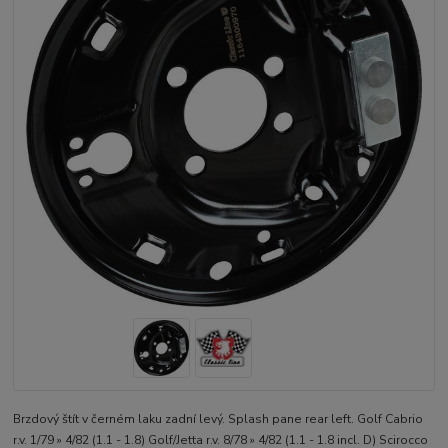
Brzdový štít v černém laku zadní levý. Splash pane rear left. Golf Cabrio
r.v. 1/79 » 4/82 (1.1 - 1.8) Golf/Jetta r.v. 8/78 » 4/82 (1.1 - 1.8 incl. D) Scirocco