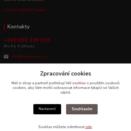
Kde nás najdete? (mapa)
Kontakty
+420 602 330 329
(Po-Pá, 9-18 hod.)
info@broukservis.cz
Zpracování cookies
Náš e-shop a partneři potřebují Váš
souhlas
s použitím souborů
cookies, aby Vám mohli zobrazovat informace týkající se Vašich
zájmů.
Souhlasím
Nastavení
Upravit sběr cookies.
Souhlas můžete odmítnout
zde
.