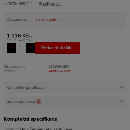
r.v. 8/78 » 4/82 (1.1 - 1.8)
celý popis
Dostupnost
Není skladem
1 018 Kč
/
ks
841 Kč
bez DPH
Přidat do košíku
Číslo produktu:
171609425A
Výrobce:
CLASSIC LINE
Kompletní specifikace
Související zboží
7
Kompletní specifikace
Brzdový štít v černém laku zadní levý.