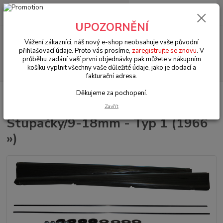
0
ks
+420 602 330 329
za
0 Kč
(Po-Pá, 9-18 hod.)
UPOZORNĚNÍ
Menu
Vážení zákazníci, náš nový e-shop neobsahuje vaše původní
přihlašovací údaje. Proto vás prosíme,
zaregistrujte se znovu
. V
průběhu zadání vaší první objednávky pak můžete v nákupním
Hledat
košíku vyplnit všechny vaše důležité údaje, jako je dodací a
fakturační adresa.
Děkujeme za pochopení.
Úvod
VW Brouk Typ 1 (1938 » 03)
Karosářské díly (Karosseridele)
Stupačky (Running boards)
Stupačky/9-18mm - Typ 1 (1966 »)
Zavřít
Stupačky/9-18mm - Typ 1 (1966
»)