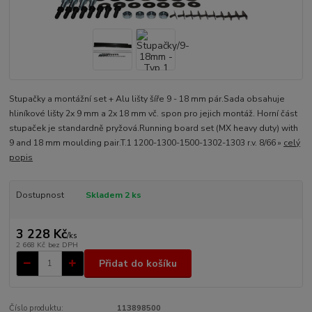
Stupačky a montážní set + Alu lišty šíře 9 - 18 mm pár.Sada obsahuje
hliníkové lišty 2x 9 mm a 2x 18 mm vč. spon pro jejich montáž. Horní část
stupaček je standardně pryžová.Running board set (MX heavy duty) with
9 and 18 mm moulding pair.T.1 1200-1300-1500-1302-1303 r.v. 8/66 »
celý
popis
Dostupnost
Skladem 2 ks
3 228 Kč
/
ks
2 668 Kč
bez DPH
Přidat do košíku
Číslo produktu:
113898500