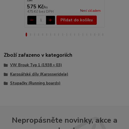
575 Kč
1 887 Kč
/
ks
Není skladem
475 Kč
bez DPH
1 560 Kč
bez
Přidat do košíku
Zboží zařazeno v kategoriích
VW Brouk Typ 1 (1938 » 03)
Karosářské díly (Karosseridele)
Stupačky (Running boards)
Nepropásněte novinky, akce a