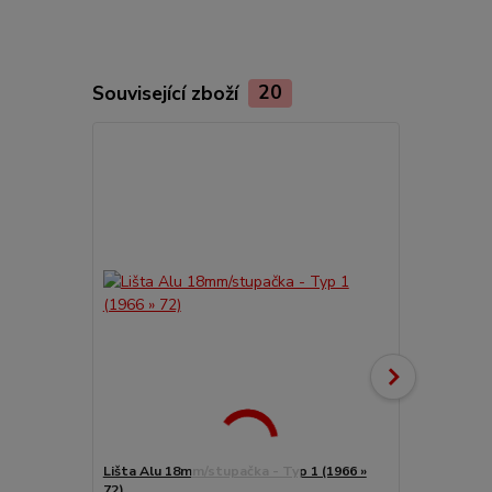
Související zboží
20
Lišta Alu 18mm/stupačka - Typ 1 (1966 »
Kryty stupač
72)