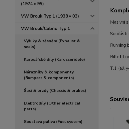
(1974 » 95)
Komple
VW Brouk Typ 1 (1938 » 03)
Masivní s
VW Brouk/Cabrio Typ 1
Součástí 
Výfuky & těsnění (Exhaust &
Running b
seals)
Billet Lo
Karosářské díly (Karosseridele)
T.1 (all y
Nárazníky & komponenty
(Bumpers & components)
Šasi & brzdy (Chassis & brakes)
Souvise
Elektrodíly (Other electrical
parts)
Soustava paliva (Fuel system)