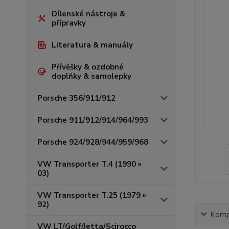
Dílenské nástroje &
přípravky
Literatura & manuály
Přívěšky & ozdobné
doplňky & samolepky
Porsche 356/911/912
Porsche 911/912/914/964/993
Porsche 924/928/944/959/968
VW Transporter T.4 (1990 »
03)
VW Transporter T.25 (1979 »
92)
Kompl
VW LT/Golf/Jetta/Scirocco