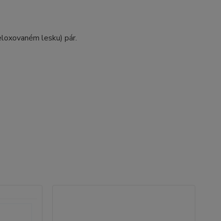
eloxovaném lesku) pár.
Ak