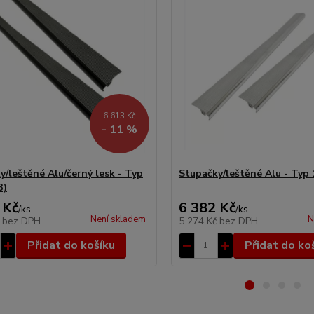
6 613 Kč
- 11 %
y/leštěné Alu/černý lesk - Typ
Stupačky/leštěné Alu - Typ 1
3)
 Kč
6 382 Kč
/
ks
/
ks
Není skladem
N
č
bez DPH
5 274 Kč
bez DPH
Přidat do košíku
Přidat do ko