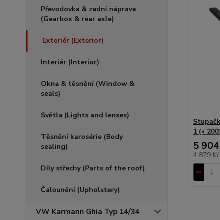
Převodovka & zadní náprava
(Gearbox & rear axle)
Exteriér (Exterior)
Interiér (Interior)
Okna & těsnění (Window &
seals)
Světla (Lights and lenses)
Stupačk
1 (» 200
Těsnění karosérie (Body
5 904
sealing)
4 879 K
Díly střechy (Parts of the roof)
Čalounění (Upholstery)
VW Karmann Ghia Typ 14/34