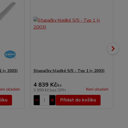
 (» 2003)
Stupačky hladké S/S - Typ 1 (» 2003)
St
Typ
4 839 Kč
6 
/
ks
ení skladem
Není skladem
3 999 Kč
bez DPH
5 
šíku
Přidat do košíku