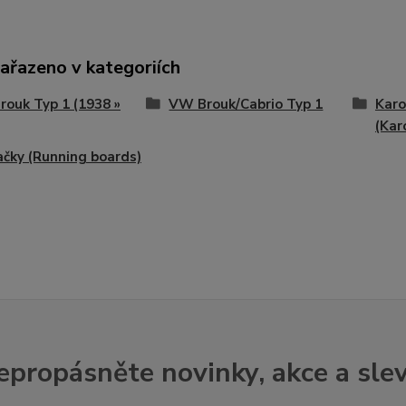
zařazeno v kategoriích
ouk Typ 1 (1938 »
VW Brouk/Cabrio Typ 1
Karo
(Kar
čky (Running boards)
epropásněte novinky, akce a slev