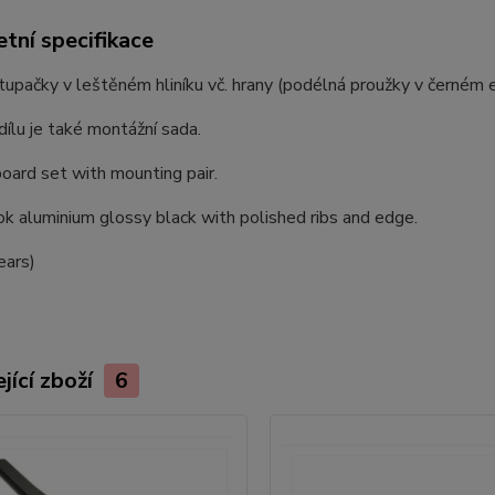
tní specifikace
tupačky v leštěném hliníku vč. hrany (podélná proužky v černém 
dílu je také montážní sada.
oard set with mounting pair.
ok aluminium glossy black with polished ribs and edge.
ears)
jící zboží
6