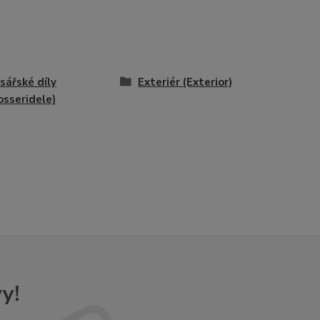
sářské díly
Exteriér (Exterior)
osseridele)
y!