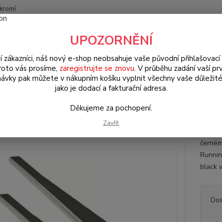
kromí
Nevíte
UPOZORNĚNÍ
Hledat
+420
(Po-Pá
í zákazníci, náš nový e-shop neobsahuje vaše původní přihlašovací 
roto vás prosíme,
zaregistrujte se znovu
. V průběhu zadání vaší prv
ávky pak můžete v nákupním košíku vyplnit všechny vaše důležité
W Brouk/Cabrio Typ 1
Exteriér (Exterior)
Stupačky/leštěné Alu/černý
jako je dodací a fakturační adresa.
ačky/leštěné Alu/černý lesk - Ty
Děkujeme za pochopení.
Zavřít
Masivn
černém
Runnin
black w
Dos