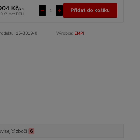
904 Kč
/
ks
Přidat do košíku
79 Kč
bez DPH
roduktu:
15-3019-0
Výrobce:
EMPI
visející zboží
6