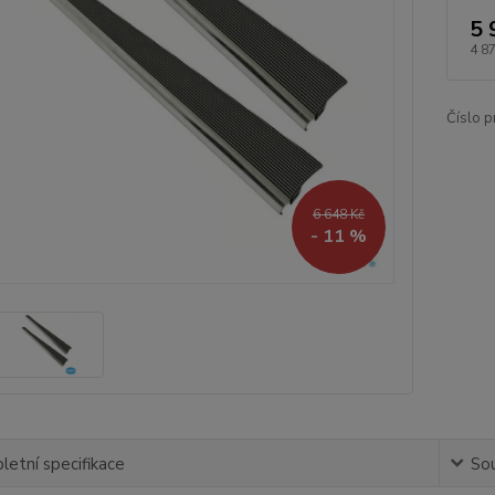
5 
4 8
Číslo p
6 648 Kč
- 11 %
etní specifikace
Sou