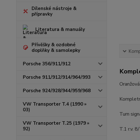
Dílenské nástroje &
přípravky
Literatura & manuály
Přívěšky & ozdobné
doplňky & samolepky
Kompl
Porsche 356/911/912
Komple
Porsche 911/912/914/964/993
Oranžová
Porsche 924/928/944/959/968
Kompletní
VW Transporter T.4 (1990 »
03)
Turn sign
VW Transporter T.25 (1979 »
92)
T.1 r.v. 