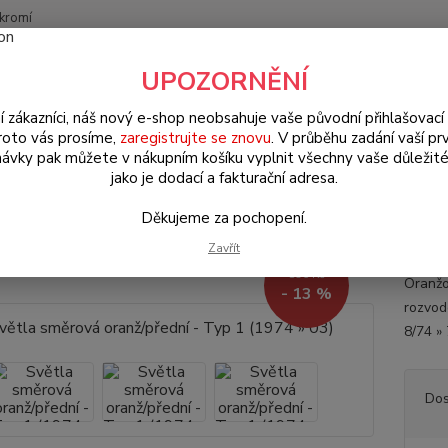
kromí
Nevíte
UPOZORNĚNÍ
Hledat
+420
(Po-Pá
í zákazníci, náš nový e-shop neobsahuje vaše původní přihlašovací 
roto vás prosíme,
zaregistrujte se znovu
. V průběhu zadání vaší prv
ávky pak můžete v nákupním košíku vyplnit všechny vaše důležité
W Brouk Typ 1 (1938 » 03)
Elektroinstalace (Electrical)
Světla & kom
jako je dodací a fakturační adresa.
)
Děkujeme za pochopení.
la směrová oranž/přední - Typ 1
Zavřít
896 Kč
Oranžo
- 13 %
rozvode
8/74 »
Dos