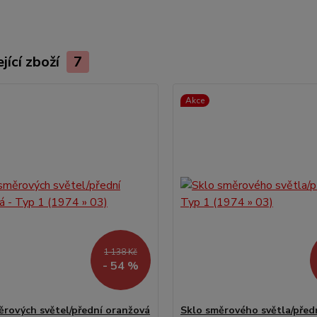
jící zboží
7
Akce
1 138 Kč
- 54 %
ěrových světel/přední oranžová
Sklo směrového světla/předn