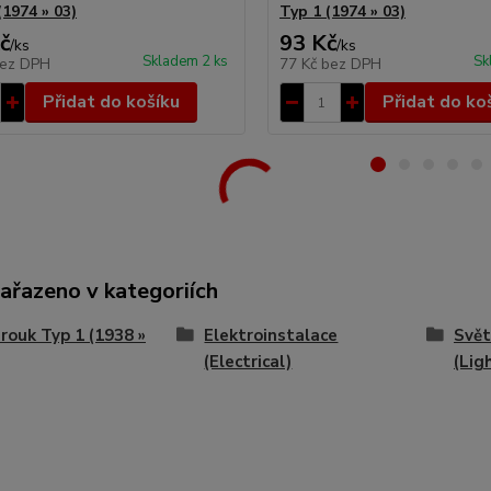
(1974 » 03)
Typ 1 (1974 » 03)
č
93 Kč
/
ks
/
ks
Skladem 2 ks
Sk
ez DPH
77 Kč
bez DPH
Přidat do košíku
Přidat do ko
zařazeno v kategoriích
ouk Typ 1 (1938 »
Elektroinstalace
Svět
(Electrical)
(Lig