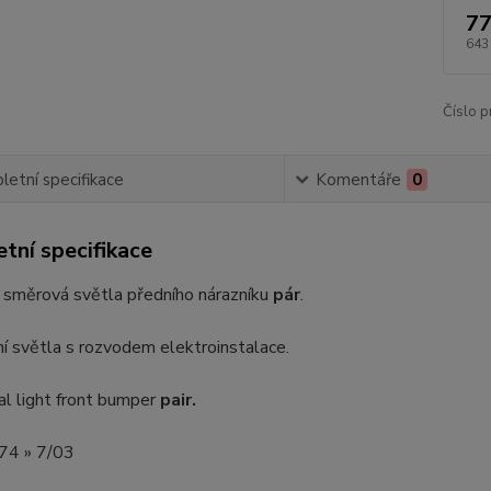
77
643
Číslo p
etní specifikace
Komentáře
0
tní specifikace
 směrová světla předního nárazníku
pár
.
 světla s rozvodem elektroinstalace.
al light front bumper
pair.
8/74 » 7/03