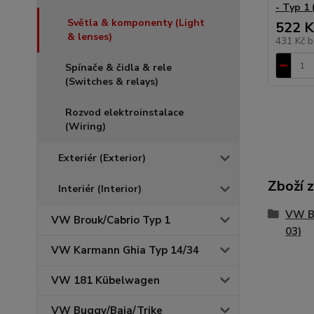
- Typ 1 
Světla & komponenty (Light
522 K
& lenses)
431 Kč
b
Spínače & čidla & rele
(Switches & relays)
Rozvod elektroinstalace
(Wiring)
Exteriér (Exterior)
Zboží 
Interiér (Interior)
VW Br
VW Brouk/Cabrio Typ 1
03)
VW Karmann Ghia Typ 14/34
VW 181 Kübelwagen
VW Buggy/Baja/Trike