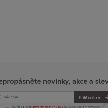
epropásněte novinky, akce a slev
Přihlásit se
Souhlasím se
zpracováním osobních údajů
za účelem rozesílky newsletteru.