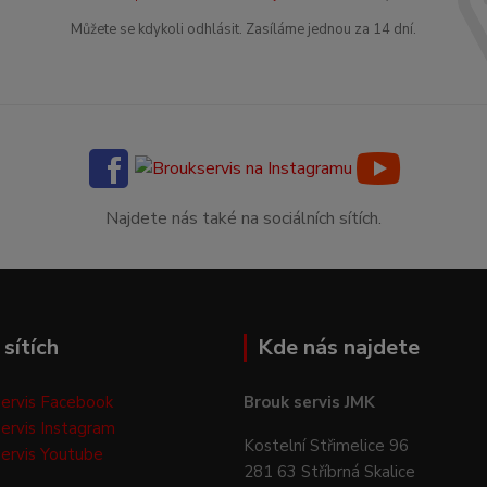
Můžete se kdykoli odhlásit. Zasíláme jednou za 14 dní.
Najdete nás také na sociálních sítích.
sítích
Kde nás najdete
ervis Facebook
Brouk servis JMK
ervis Instagram
Kostelní Střimelice 96
ervis Youtube
281 63 Stříbrná Skalice