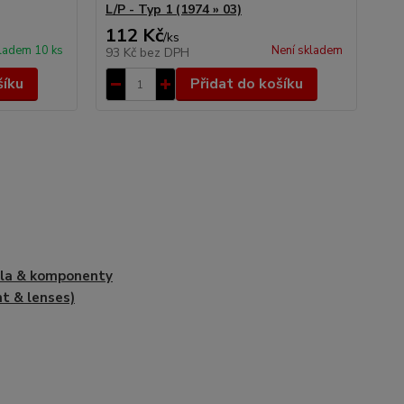
L/P - Typ 1 (1974 » 03)
93)
112 Kč
3 
/
ks
ladem 10 ks
Není skladem
93 Kč
bez DPH
2 
šíku
Přidat do košíku
la & komponenty
ht & lenses)