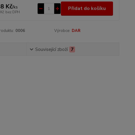
8 Kč
/
ks
Přidat do košíku
 Kč
bez DPH
roduktu:
0006
Výrobce:
DAR
Související zboží
7