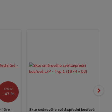
176 Kč
- 47 %
í čiré -
Sklo směrového světla/přední kouřové
Nár