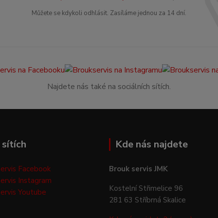
Můžete se kdykoli odhlásit. Zasíláme jednou za 14 dní.
Najdete nás také na sociálních sítích.
sítích
Kde nás najdete
ervis Facebook
Brouk servis JMK
ervis Instagram
Kostelní Střimelice 96
ervis Youtube
281 63 Stříbrná Skalice