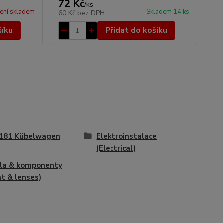
72 Kč
1 
/
ks
ení skladem
Skladem 14 ks
60 Kč
bez DPH
1 
šíku
Přidat do košíku
181 Kübelwagen
Elektroinstalace
(Electrical)
la & komponenty
ht & lenses)