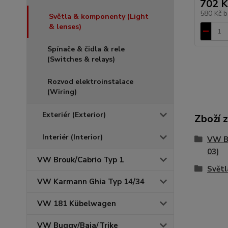
702 K
580 Kč
b
Světla & komponenty (Light
& lenses)
Spínače & čidla & rele
(Switches & relays)
Rozvod elektroinstalace
(Wiring)
Exteriér (Exterior)
Zboží 
Interiér (Interior)
VW Br
03)
VW Brouk/Cabrio Typ 1
Světl
VW Karmann Ghia Typ 14/34
VW 181 Kübelwagen
VW Buggy/Baja/Trike