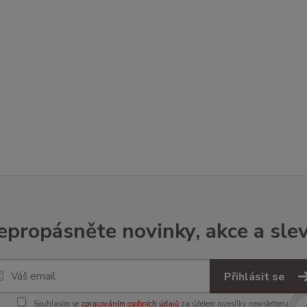
epropásněte novinky, akce a slev
Přihlásit se
Souhlasím se
zpracováním osobních údajů
za účelem rozesílky newsletteru.