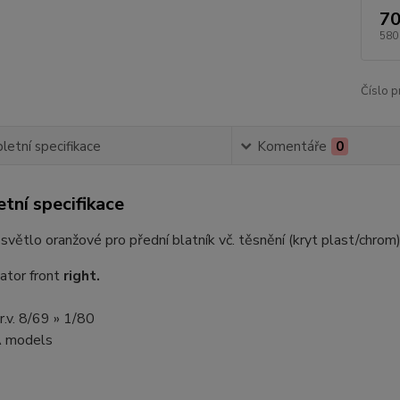
70
580
Číslo p
etní specifikace
Komentáře
0
tní specifikace
větlo oranžové pro přední blatník vč. těsnění (kryt plast/chrom
cator front
right.
.v. 8/69 » 1/80
 models