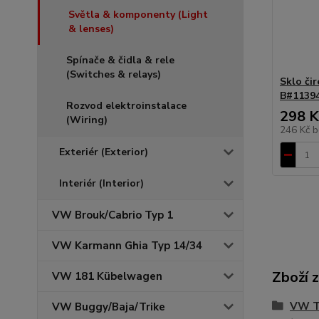
Světla & komponenty (Light
& lenses)
Spínače & čidla & rele
(Switches & relays)
Sklo či
B#1139
Rozvod elektroinstalace
298 K
(Wiring)
246 Kč
b
Exteriér (Exterior)
Interiér (Interior)
VW Brouk/Cabrio Typ 1
VW Karmann Ghia Typ 14/34
Zboží 
VW 181 Kübelwagen
VW T
VW Buggy/Baja/Trike