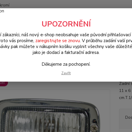
kromí
Nevíte
UPOZORNĚNÍ
Hledat
+420
(Po-Pá
í zákazníci, náš nový e-shop neobsahuje vaše původní přihlašovací 
roto vás prosíme,
zaregistrujte se znovu
. V průběhu zadání vaší prv
ávky pak můžete v nákupním košíku vyplnit všechny vaše důležité
W Brouk Typ 1 (1938 » 03)
Elektroinstalace (Electrical)
Světla & kom
jako je dodací a fakturační adresa.
5/181 (univerzál)
Děkujeme za pochopení.
lo zpátečky/chrom - Typ 1/2/3/1
Zavřít
ukt
Zadní 
11 x 6
cm.T.1
Dos