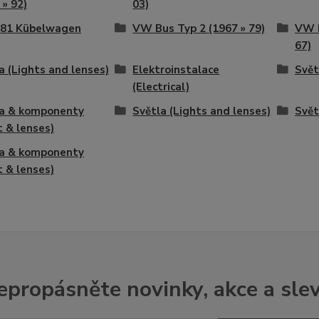
 » 92)
03)
81 Kübelwagen
VW Bus Typ 2 (1967 » 79)
VW B
67)
a (Lights and lenses)
Elektroinstalace
Svět
(Electrical)
la & komponenty
Světla (Lights and lenses)
Svět
t & lenses)
la & komponenty
t & lenses)
epropásněte novinky, akce a slev