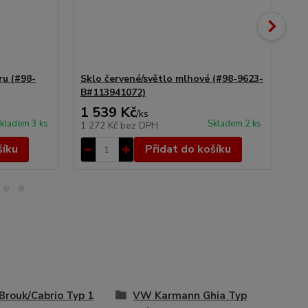
ru (#98-
Sklo červené/světlo mlhové (#98-9623-
Čid
B#113941072)
»)
1 539 Kč
1
/
ks
kladem 3 ks
Skladem 2 ks
1 272 Kč
bez DPH
14
šíku
Přidat do košíku
rouk/Cabrio Typ 1
VW Karmann Ghia Typ