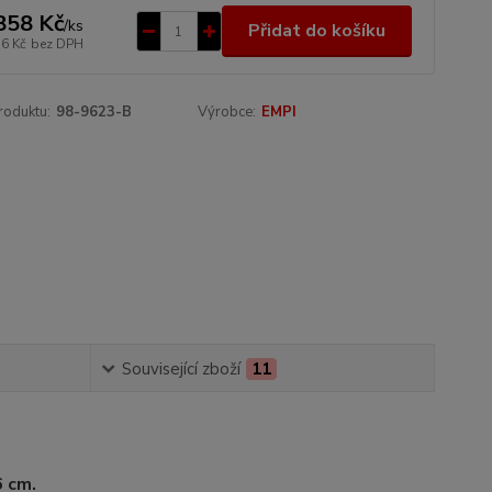
858 Kč
/
ks
Přidat do košíku
36 Kč
bez DPH
roduktu:
98-9623-B
Výrobce:
EMPI
Související zboží
11
6 cm.