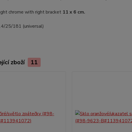
ight chrome with right bracket
11 x 6 cm.
14/25/181 (universal)
jící zboží
11