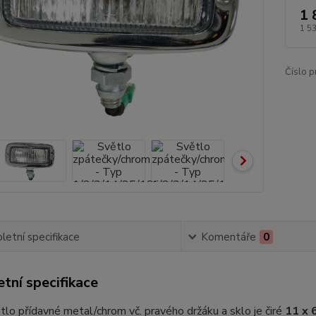
1 
1 5
Číslo p
etní specifikace
Komentáře
0
tní specifikace
tlo přídavné metal/chrom vč. pravého držáku a sklo je čiré
11 x 