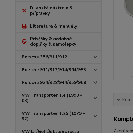
Dílenské nástroje &
přípravky
Literatura & manuály
Přívěšky & ozdobné
doplňky & samolepky
Porsche 356/911/912
Porsche 911/912/914/964/993
Porsche 924/928/944/959/968
VW Transporter T.4 (1990 »
Kompl
03)
VW Transporter T.25 (1979 »
Komple
92)
Zadní svě
VW LT/Golf/Jetta/Scirocco