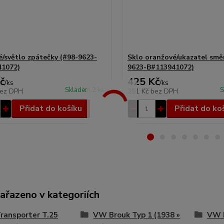
ré/světlo zpátečky (#98-9623-
Sklo oranžové/ukazatel smě
41072)
9623-B#113941072)
č
425 Kč
/
ks
/
ks
Skladem 2 ks
S
ez DPH
351 Kč
bez DPH
Přidat do košíku
Přidat do ko
zařazeno v kategoriích
ransporter T.25
VW Brouk Typ 1 (1938 »
VW B