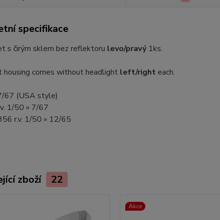
tní specifikace
t s čirým sklem bez reflektoru
levo/pravý
1ks.
t housing comes without headlight
left/right
each.
» 7/67 (USA style)
.v. 1/50 » 7/67
56 r.v. 1/50 » 12/65
jící zboží
22
Akce