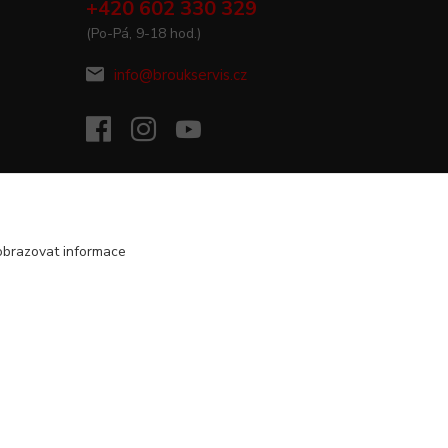
+420 602 330 329
(Po-Pá, 9-18 hod.)
info@broukservis.cz
obrazovat informace
Vytvořeno na
Eshop-rychle.cz