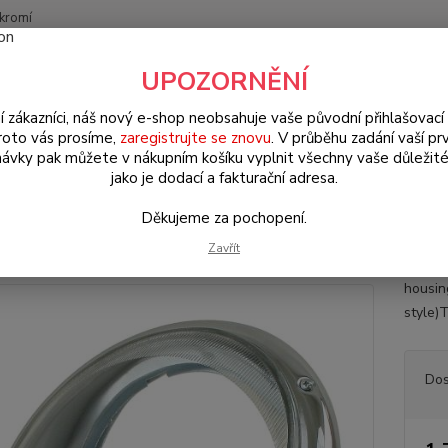
kromí
Nevíte
UPOZORNĚNÍ
Hledat
+420
(Po-Pá
í zákazníci, náš nový e-shop neobsahuje vaše původní přihlašovací 
roto vás prosíme,
zaregistrujte se znovu
. V průběhu zadání vaší prv
ávky pak můžete v nákupním košíku vyplnit všechny vaše důležité
orsche 356/911/912
Světla & elektro díly (Light & electro parts)
Svě
jako je dodací a fakturační adresa.
lomet US/čiré sklo L/P - Typ 1/
Děkujeme za pochopení.
Zavřít
Světlo
housin
style)T
Dos