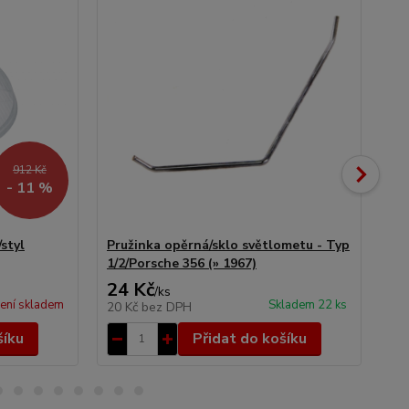
912 Kč
- 11 %
styl
Pružinka opěrná/sklo světlometu - Typ
Bla
1/2/Porsche 356 (» 1967)
24 Kč
8 
/
ks
ení skladem
Skladem 22 ks
20 Kč
bez DPH
6 
šíku
Přidat do košíku