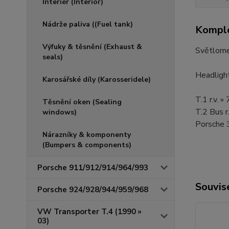
Interiér (Interior)
Nádrže paliva ((Fuel tank)
Komple
Výfuky & těsnění (Exhaust &
Světlome
seals)
Headligh
Karosářské díly (Karosseridele)
T.1 r.v. 
Těsnění oken (Sealing
T.2 Bus r
windows)
Porsche 3
Nárazníky & komponenty
(Bumpers & components)
Porsche 911/912/914/964/993
Souvise
Porsche 924/928/944/959/968
VW Transporter T.4 (1990 »
03)