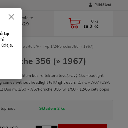
Přihlášení
 si rady? Zavolejte.
0
ks
 602 330 329
za
0 Kč
, 9-18 hod.)
údaje.
ní
 údaje,
tlomet US/čiré sklo L/P - Typ 1/2/Porsche 356 (» 1967)
2/Porsche 356 (» 1967)
met s čirým sklem bez reflektoru levo/pravý 1ks.Headlight
g comes without headlight left/right each.T.1 r.v. » 7/67 (USA
.2 Bus r.v. 1/50 » 7/67Porsche 356 r.v. 1/50 » 12/65
celý popis
tupnost
Skladem 2 ks