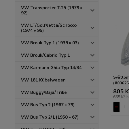
VW Transporter T.25 (1979 »
92)
VW LT/Golf/Jetta/Scirocco
(1974 » 95)
VW Brouk Typ 1 (1938 » 03)
VW Brouk/Cabrio Typ 1
VW Karmann Ghia Typ 14/34
Světlo
VW 181 Kübelwagen
(#00625
805 K
VW Buggy/Baja/Trike
665 Kč
b
VW Bus Typ 2 (1967 » 79)
VW Bus Typ 2/1 (1950 » 67)