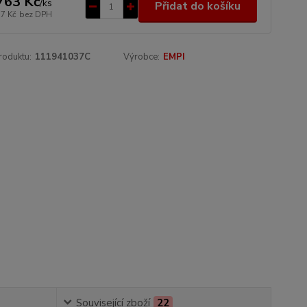
763 Kč
/
ks
Přidat do košíku
57 Kč
bez DPH
roduktu:
111941037C
Výrobce:
EMPI
Související zboží
22