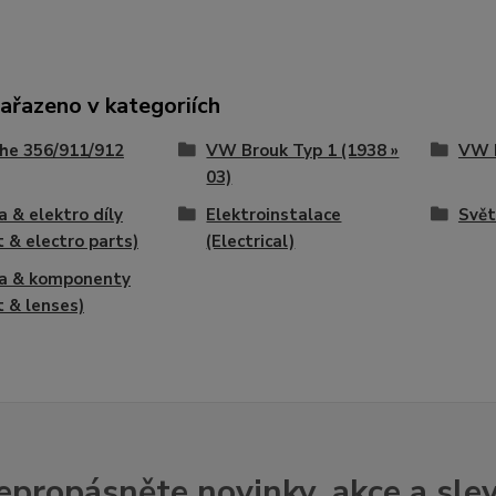
zařazeno v kategoriích
he 356/911/912
VW Brouk Typ 1 (1938 »
VW B
03)
a & elektro díly
Elektroinstalace
Svět
t & electro parts)
(Electrical)
la & komponenty
t & lenses)
epropásněte novinky, akce a slev