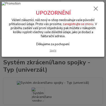
0
ks
+420 602 330 329
za
0 Kč
(Po-Pá, 9-18 hod.)
UPOZORNĚNÍ
Menu
Vážení zákazníci, náš nový e-shop neobsahuje vaše původní
přihlašovací údaje. Proto vás prosíme,
zaregistrujte se znovu
. V
průběhu zadání vaší první objednávky pak můžete v nákupním
Hledat
košíku vyplnit všechny vaše důležité údaje, jako je dodací a
fakturační adresa.
Děkujeme za pochopení.
Úvod
VW Brouk Typ 1 (1938 » 03)
Motory & díly (Engines & parts)
Spojka & komponenty (Clutch & componets)
Systém zkrácení/lano spojky -
Zavřít
Typ (univerzál)
Systém zkrácení/lano spojky -
Typ (univerzál)