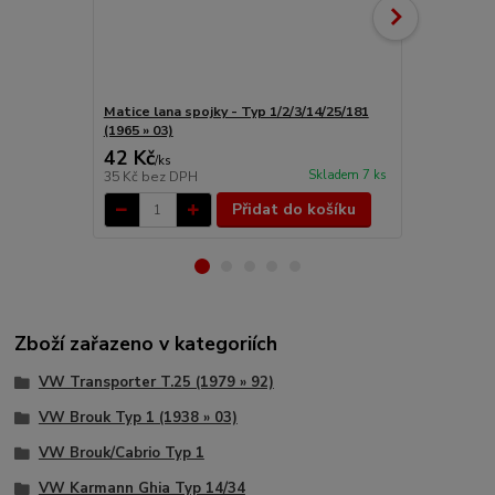
Matice lana spojky - Typ 1/2/3/14/25/181
Systém zkrác
(1965 » 03)
2003)
42 Kč
304 Kč
/
ks
/
ks
Skladem 7 ks
35 Kč
bez DPH
251 Kč
bez 
Přidat do košíku
Zboží zařazeno v kategoriích
VW Transporter T.25 (1979 » 92)
VW Brouk Typ 1 (1938 » 03)
VW Brouk/Cabrio Typ 1
VW Karmann Ghia Typ 14/34