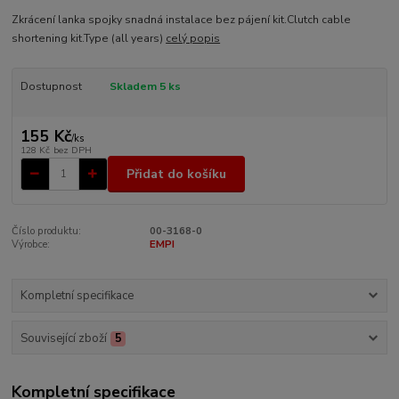
Zkrácení lanka spojky snadná instalace bez pájení kit.Clutch cable
shortening kit.Type (all years)
celý popis
Dostupnost
Skladem 5 ks
155 Kč
/
ks
128 Kč
bez DPH
Přidat do košíku
Číslo produktu:
00-3168-0
Výrobce:
EMPI
Kompletní specifikace
Související zboží
5
Kompletní specifikace