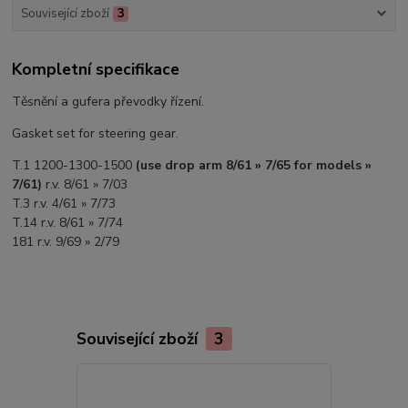
Související zboží
3
Kompletní specifikace
Těsnění a gufera převodky řízení.
Gasket set for steering gear.
T.1 1200-1300-1500
(use drop arm 8/61 » 7/65 for models »
7/61)
r.v. 8/61 » 7/03
T.3 r.v. 4/61 » 7/73
T.14 r.v. 8/61 » 7/74
181 r.v. 9/69 » 2/79
Související zboží
3