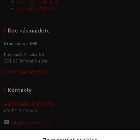
Broukservis Instagram
Broukservis Youtube
Kde nás najdete
Brouk servis JMK
Kostelní Střimelice 96
281 63 Stříbrná Skalice
Kde nás najdete? (mapa)
Kontakty
+420 602 330 329
(Po-Pá, 9-18 hod.)
info@broukservis.cz