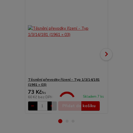
Těsnění převodky řízení - Typ 1/3/14/181
Převodka říz
(1961 » 03)
73 Kč
3 733 Kč
/
ks
Skladem 7 ks
60 Kč
bez DPH
3 085 Kč
bez
Přidat do košíku