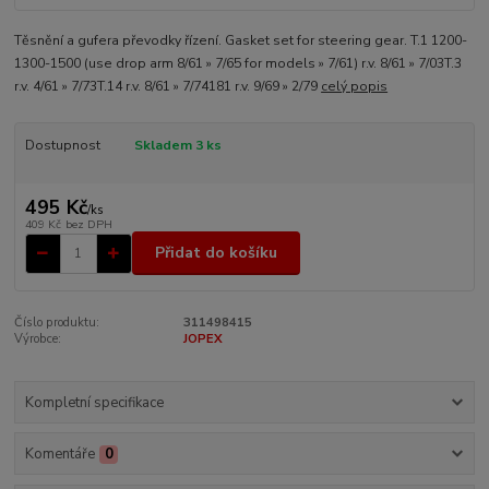
Těsnění a gufera převodky řízení. Gasket set for steering gear. T.1 1200-
1300-1500 (use drop arm 8/61 » 7/65 for models » 7/61) r.v. 8/61 » 7/03T.3
r.v. 4/61 » 7/73T.14 r.v. 8/61 » 7/74181 r.v. 9/69 » 2/79
celý popis
Dostupnost
Skladem 3 ks
495 Kč
/
ks
409 Kč
bez DPH
Přidat do košíku
Číslo produktu:
311498415
Výrobce:
JOPEX
Kompletní specifikace
Komentáře
0