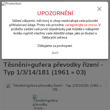
0
ks
+420 602 330 329
za
0 Kč
(Po-Pá, 9-18 hod.)
UPOZORNĚNÍ
Menu
Vážení zákazníci, náš nový e-shop neobsahuje vaše původní
přihlašovací údaje. Proto vás prosíme,
zaregistrujte se znovu
. V
průběhu zadání vaší první objednávky pak můžete v nákupním
Hledat
košíku vyplnit všechny vaše důležité údaje, jako je dodací a
fakturační adresa.
Děkujeme za pochopení.
Úvod
VW Brouk Typ 1 (1938 » 03)
Šasi (Chassis)
Řízení & přední
náprava (Steering & front axle)
Těsnění+gufera převodky řízení - Typ
Zavřít
1/3/14/181 (1961 » 03)
Těsnění+gufera převodky řízení -
Typ 1/3/14/181 (1961 » 03)