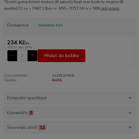
Těsnící guma kolem motoru (B-jakost).Seal rear body to engine (B-
quality).T.1 r.v. » 7/66T.2 Bus r.v. 3/50 » 7/71T.14 r.v. » 7/66
celý popis
Dostupnost
Skladem 5 ks
234 Kč
/
ks
193 Kč
bez DPH
Přidat do košíku
Číslo produktu:
111813705A
Výrobce:
RASIL
Kompletní specifikace
Komentáře
0
Související zboží
12