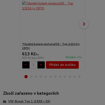
Těsnění kolem motoru/OE - Typ 1/2/14 (»
Krycí plech 
1971)
70)
613 Kč
1 458 Kč
/
ks
Skladem 3 ks
507 Kč
bez DPH
1 205 Kč
bez
Přidat do košíku
Zboží zařazeno v kategoriích
VW Brouk Typ 1 (1938 » 03)