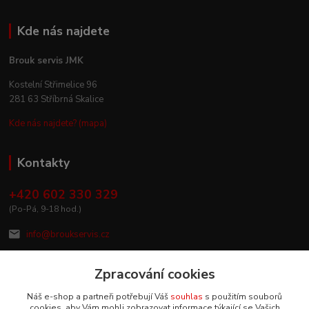
Kde nás najdete
Brouk servis JMK
Kostelní Střimelice 96
281 63 Stříbrná Skalice
Kde nás najdete? (mapa)
Kontakty
+420 602 330 329
(Po-Pá, 9-18 hod.)
info@broukservis.cz
Zpracování cookies
Náš e-shop a partneři potřebují Váš
souhlas
s použitím souborů
cookies, aby Vám mohli zobrazovat informace týkající se Vašich