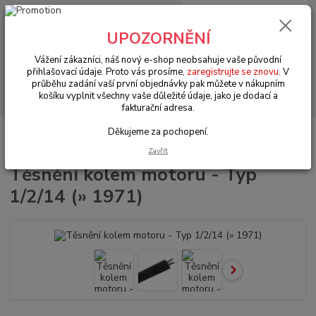
0
ks
+420 602 330 329
za
0 Kč
(Po-Pá, 9-18 hod.)
UPOZORNĚNÍ
Menu
Vážení zákazníci, náš nový e-shop neobsahuje vaše původní
přihlašovací údaje. Proto vás prosíme,
zaregistrujte se znovu
. V
průběhu zadání vaší první objednávky pak můžete v nákupním
Hledat
košíku vyplnit všechny vaše důležité údaje, jako je dodací a
fakturační adresa.
Děkujeme za pochopení.
Úvod
VW Bus Typ 2/1 (1950 » 67)
Převodovka & zadní náprava (Gearbox
& rear axle)
Těsnění kolem motoru - Typ 1/2/14 (» 1971)
Zavřít
Těsnění kolem motoru - Typ
1/2/14 (» 1971)