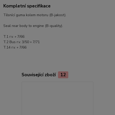
Kompletní specifikace
Těsnící guma kolem motoru (B-jakost).
Seal rear body to engine (B-quality).
T.1 r.v. » 7/66
T.2 Bus r.v. 3/50 » 7/71
T.14 r.v. » 7/66
Související zboží
12