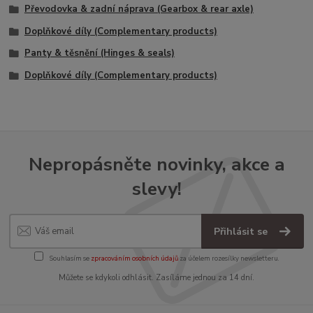
Převodovka & zadní náprava (Gearbox & rear axle)
Doplňkové díly (Complementary products)
Panty & těsnění (Hinges & seals)
Doplňkové díly (Complementary products)
Nepropásněte novinky, akce a
slevy!
Přihlásit se
Souhlasím se
zpracováním osobních údajů
za účelem rozesílky newsletteru.
Můžete se kdykoli odhlásit. Zasíláme jednou za 14 dní.