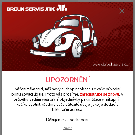
0
ks
+420 602 330 329
za
0 Kč
(Po-Pá, 9-18 hod.)
Menu
Hledat
Úvod
VW Brouk/Cabrio Typ 1
Okna & těsnění (Window & seals)
Těsnění křídla ventilace/L - T.1 Cabrio (1964 » 72)
Těsnění křídla ventilace/L - T.1
UPOZORNĚNÍ
Cabrio (1964 » 72)
Vážení zákazníci, náš nový e-shop neobsahuje vaše původní
přihlašovací údaje. Proto vás prosíme,
zaregistrujte se znovu
. V
průběhu zadání vaší první objednávky pak můžete v nákupním
košíku vyplnit všechny vaše důležité údaje, jako je dodací a
fakturační adresa.
Děkujeme za pochopení.
Zavřít