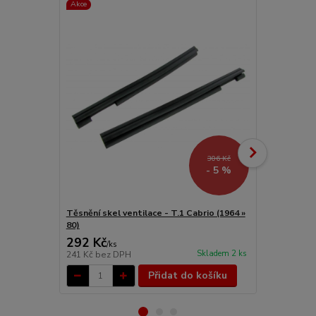
Akce
306 Kč
- 5 %
Těsnění skel ventilace - T.1 Cabrio (1964 »
Těsnění kříd
80)
(1964 » 72)
292 Kč
1 099 Kč
/
ks
Skladem 2 ks
241 Kč
bez DPH
908 Kč
bez 
Přidat do košíku