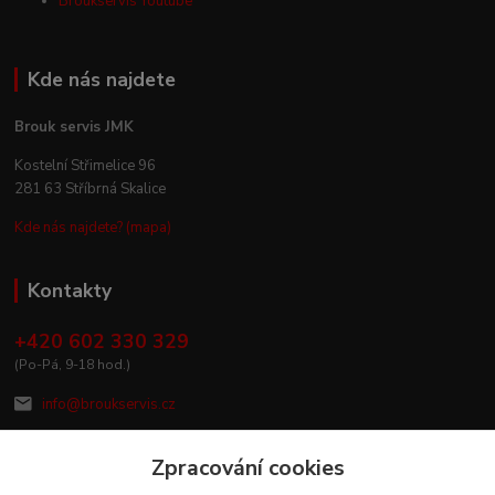
Broukservis Youtube
Kde nás najdete
Brouk servis JMK
Kostelní Střimelice 96
281 63 Stříbrná Skalice
Kde nás najdete? (mapa)
Kontakty
+420 602 330 329
(Po-Pá, 9-18 hod.)
info@broukservis.cz
Zpracování cookies