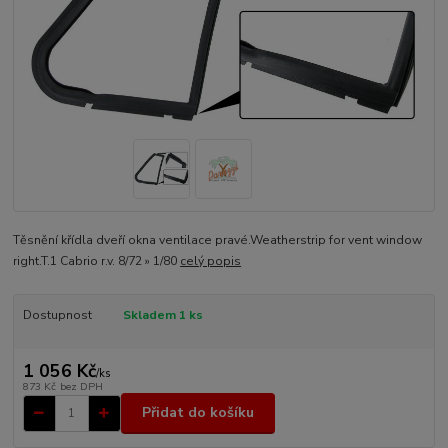
Těsnění křídla dveří okna ventilace pravé.Weatherstrip for vent window
right.T.1 Cabrio r.v. 8/72 » 1/80
celý popis
Dostupnost
Skladem 1 ks
1 056 Kč
/
ks
873 Kč
bez DPH
Přidat do košíku