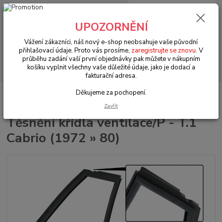
0
ks
+420 602 330 329
za
0 Kč
(Po-Pá, 9-18 hod.)
UPOZORNĚNÍ
Menu
Vážení zákazníci, náš nový e-shop neobsahuje vaše původní
přihlašovací údaje. Proto vás prosíme,
zaregistrujte se znovu
. V
průběhu zadání vaší první objednávky pak můžete v nákupním
Hledat
košíku vyplnit všechny vaše důležité údaje, jako je dodací a
fakturační adresa.
Děkujeme za pochopení.
Úvod
VW Brouk/Cabrio Typ 1
Okna & těsnění (Window & seals)
Těsnění křídla ventilace/P - T.1 Cabrio (1972 » 80)
Zavřít
Těsnění křídla ventilace/P - T.1
Cabrio (1972 » 80)