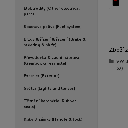
Elektrodíly (Other electrical
parts)
Soustava paliva (Fuel system)
Brzdy & řízení & řazení (Brake &
steering & shift)
Zboží 
Převodovka & zadní náprava
VW Bu
(Gearbox & rear axle)
67)
Exteriér (Exterior)
Světla (Lights and lenses)
Těsnění karosérie (Rubber
seals)
Kliky & zámky (Handle & lock)