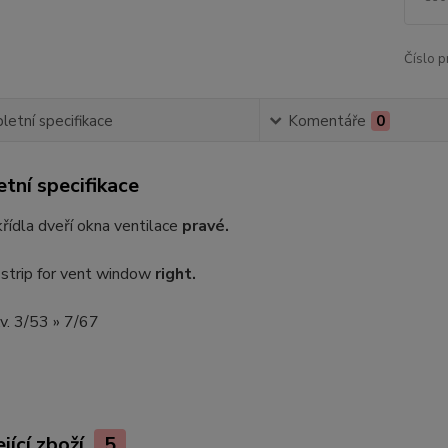
Číslo p
etní specifikace
Komentáře
0
tní specifikace
řídla dveří okna ventilace
pravé.
strip for vent window
right.
.v. 3/53 » 7/67
jící zboží
5