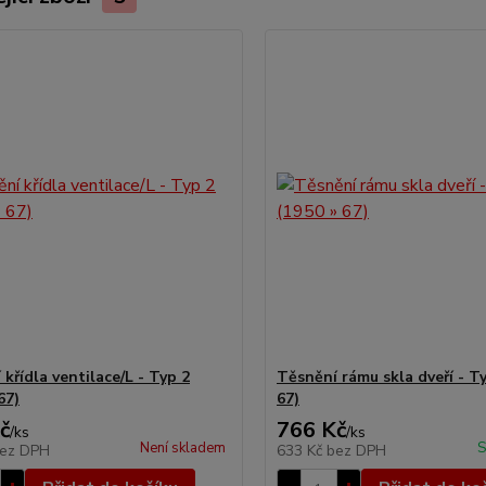
křídla ventilace/L - Typ 2
Těsnění rámu skla dveří - Ty
67)
67)
č
766 Kč
/
ks
/
ks
Není skladem
S
ez DPH
633 Kč
bez DPH