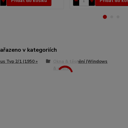
Přidat do košíku
Přidat do ko
zařazeno v kategoriích
s Typ 2/1 (1950 »
Okna & těsnění (Windows
& seals)