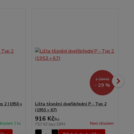
1 284 Kč
- 29 %
p 2 (1950 »
Lišta těsnění dveří/přední P - Typ 2
Kří
(1953 » 67)
67)
916 Kč
4 
/
ks
kladem 1 ks
Není skladem
757 Kč
bez DPH
3 