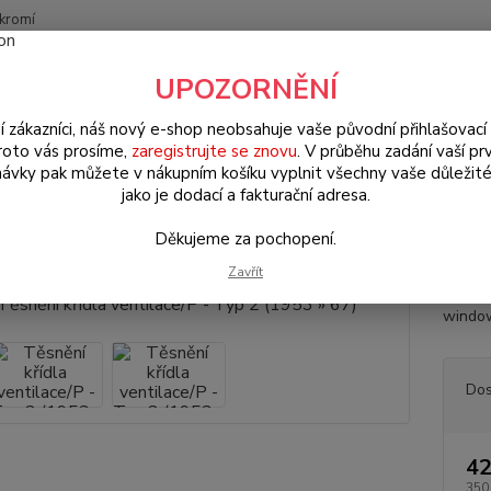
kromí
Nevíte
UPOZORNĚNÍ
Hledat
+420
(Po-Pá
í zákazníci, náš nový e-shop neobsahuje vaše původní přihlašovací 
roto vás prosíme,
zaregistrujte se znovu
. V průběhu zadání vaší prv
ávky pak můžete v nákupním košíku vyplnit všechny vaše důležité
W Bus Typ 2/1 (1950 » 67)
Okna & těsnění (Windows & seals)
Těsn
jako je dodací a fakturační adresa.
ění křídla ventilace/P - Typ 2 (1
Děkujeme za pochopení.
Zavřít
Těsněn
window 
Dos
42
350