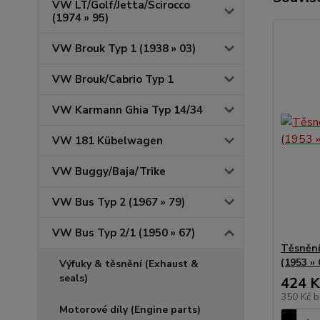
VW LT/Golf/Jetta/Scirocco
(1974 » 95)
VW Brouk Typ 1 (1938 » 03)
VW Brouk/Cabrio Typ 1
VW Karmann Ghia Typ 14/34
VW 181 Kübelwagen
VW Buggy/Baja/Trike
VW Bus Typ 2 (1967 » 79)
VW Bus Typ 2/1 (1950 » 67)
Těsnění 
(1953 » 
Výfuky & těsnění (Exhaust &
seals)
424 K
350 Kč
b
Motorové díly (Engine parts)