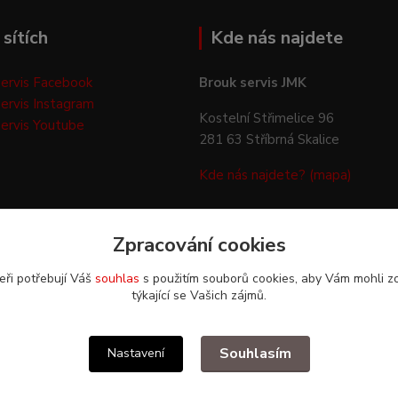
sítích
Kde nás najdete
ervis Facebook
Brouk servis JMK
ervis Instagram
Kostelní Střimelice 96
ervis Youtube
281 63 Stříbrná Skalice
Kde nás najdete? (mapa)
Zpracování cookies
eři potřebují Váš
souhlas
s použitím souborů cookies, aby Vám mohli z
týkající se Vašich zájmů.
Upravit sběr cookies.
Souhlasím
Nastavení