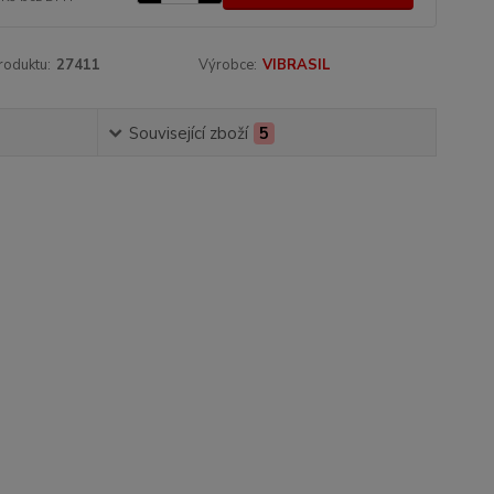
roduktu:
27411
Výrobce:
VIBRASIL
Související zboží
5