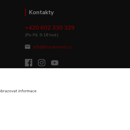
Kontakty
+420 602 330 329
(Po-Pá, 9-18 hod.)
info@broukservis.cz
obrazovat informace