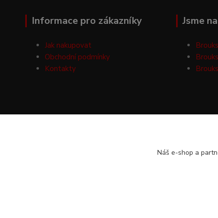
Informace pro zákazníky
Jsme na 
Jak nakupovat
Brouks
Obchodní podmínky
Brouks
Kontakty
Brouks
Náš e-shop a partn