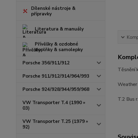
Dílenské nástroje &
přípravky
Literatura & manuály
Kompl
Přívěšky & ozdobné
doplňky & samolepky
Komple
Porsche 356/911/912
Těsnění k
Porsche 911/912/914/964/993
Weather 
Porsche 924/928/944/959/968
T.2 Bus r
VW Transporter T.4 (1990 »
03)
VW Transporter T.25 (1979 »
92)
Souvise