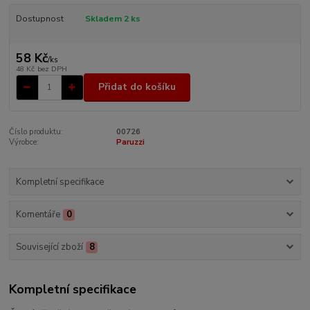
Dostupnost
Skladem 2 ks
58 Kč
/
ks
48 Kč
bez DPH
Přidat do košíku
Číslo produktu:
00726
Výrobce:
Paruzzi
Kompletní specifikace
Komentáře
0
Související zboží
8
Kompletní specifikace