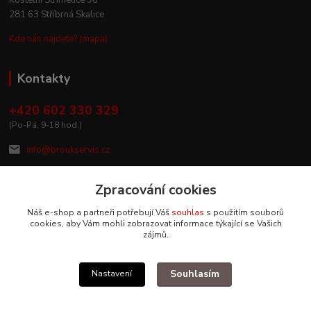
281 63 Stříbrná Skalice
Kde nás najdete? (mapa)
Kontakty
+420 602 330 329
(Po-Pá, 9-18 hod.)
info@broukservis.cz
Zpracování cookies
Náš e-shop a partneři potřebují Váš
souhlas
s použitím souborů
cookies, aby Vám mohli zobrazovat informace týkající se Vašich
zájmů.
Souhlasím
Nastavení
Upravit sběr cookies.