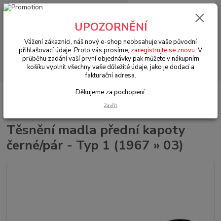
0
ks
+420 602 330 329
za
0 Kč
(Po-Pá, 9-18 hod.)
UPOZORNĚNÍ
Menu
Vážení zákazníci, náš nový e-shop neobsahuje vaše původní
přihlašovací údaje. Proto vás prosíme,
zaregistrujte se znovu
. V
průběhu zadání vaší první objednávky pak můžete v nákupním
Hledat
košíku vyplnit všechny vaše důležité údaje, jako je dodací a
fakturační adresa.
Děkujeme za pochopení.
Úvod
VW Brouk Typ 1 (1938 » 03)
Exteriér (Exterior)
Kliky & zámky &
těsnění (Handle & locks & seal)
Těsnění madla přední kapoty černé/pár - Typ
Zavřít
1 (1967 » 03)
Těsnění madla přední kapoty
černé/pár - Typ 1 (1967 » 03)