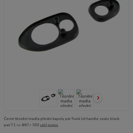
Černé těsnění madla přední kapoty pár.Trunk lid handle seals black
pair.T.1 r.v. 8/67 » 7/03
celý popis