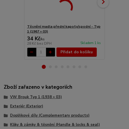
Těsnění madla přední kapoty/spodní - Typ
Těsnění mad
1 (1967 » 03)
(1967 » 03)
34 Kč
27 Kč
/
ks
/
ks
Skladem 1 ks
28 Kč
bez DPH
22 Kč
bez D
Přidat do košíku
Zboží zařazeno v kategoriích
VW Brouk Typ 1 (1938 » 03)
Exteriér (Exterior)
Doplňkové díly (Complementary products)
Kliky & zámky & těsnění (Handle & locks & seal)