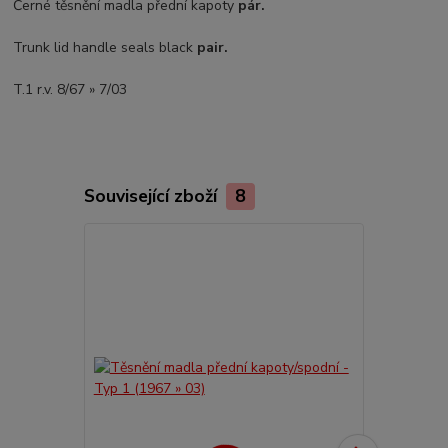
Černé těsnění madla přední kapoty
pár.
Trunk lid handle seals black
pair.
T.1 r.v. 8/67 » 7/03
Související zboží
8