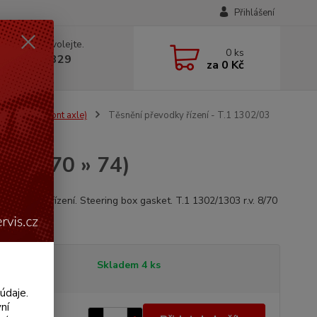
Přihlášení
 si rady? Zavolejte.
0
ks
 602 330 329
za
0 Kč
, 9-18 hod.)
Steering & front axle)
Těsnění převodky řízení - T.1 1302/03
3 (1970 » 74)
í převodky řízení. Steering box gasket. T.1 1302/1303 r.v. 8/70
celý popis
tupnost
Skladem 4 ks
údaje.
ní
 Kč
/
ks