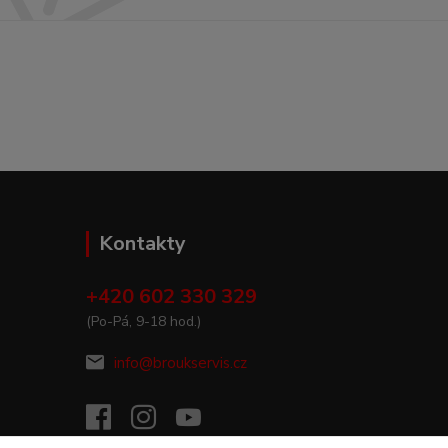
Kontakty
+420 602 330 329
(Po-Pá, 9-18 hod.)
info@broukservis.cz