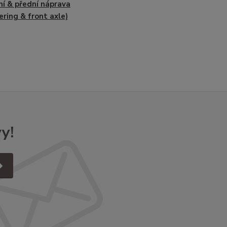
ní & přední náprava
ering & front axle)
y!