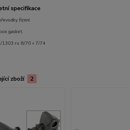
tní specifikace
řevodky řízení.
box gasket.
/1303 r.v. 8/70 » 7/74
jící zboží
2