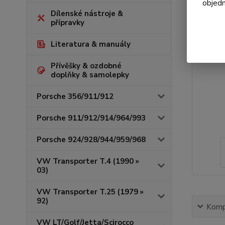
objedn
Dílenské nástroje &
přípravky
Literatura & manuály
Přívěšky & ozdobné
doplňky & samolepky
Porsche 356/911/912
Porsche 911/912/914/964/993
Porsche 924/928/944/959/968
VW Transporter T.4 (1990 »
03)
VW Transporter T.25 (1979 »
92)
Kompl
VW LT/Golf/Jetta/Scirocco