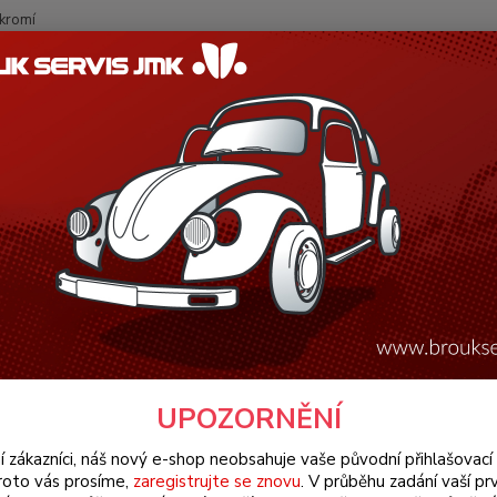
kromí
Nevíte
Hledat
+420
(Po-Pá
W Brouk Typ 1 (1938 » 03)
Šasi (Chassis)
Řízení & přední náprava (
)
ění převodky řízení - T.1 1302/0
Těsněn
» 7/74
UPOZORNĚNÍ
Dos
í zákazníci, náš nový e-shop neobsahuje vaše původní přihlašovací 
roto vás prosíme,
zaregistrujte se znovu
. V průběhu zadání vaší prv
73