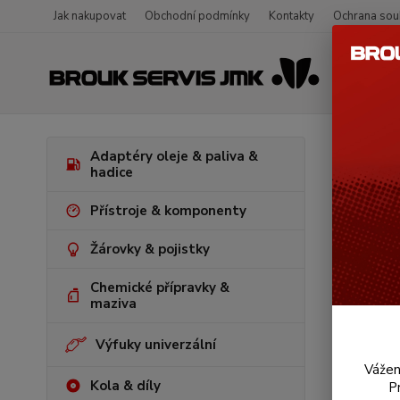
Jak nakupovat
Obchodní podmínky
Kontakty
Ochrana sou
Úvod
V
Adaptéry oleje & paliva &
(1970 » 74
hadice
Těsn
Přístroje & komponenty
Žárovky & pojistky
Chemické přípravky &
maziva
Výfuky univerzální
Vážen
Kola & díly
P