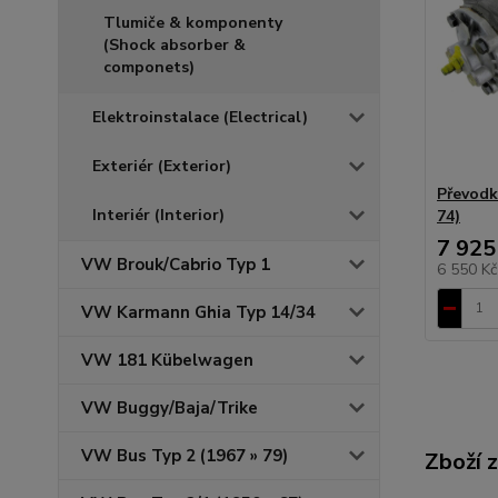
Tlumiče & komponenty
(Shock absorber &
componets)
Elektroinstalace (Electrical)
Exteriér (Exterior)
Převodka
Interiér (Interior)
74)
7 925
VW Brouk/Cabrio Typ 1
6 550 K
VW Karmann Ghia Typ 14/34
VW 181 Kübelwagen
VW Buggy/Baja/Trike
VW Bus Typ 2 (1967 » 79)
Zboží 