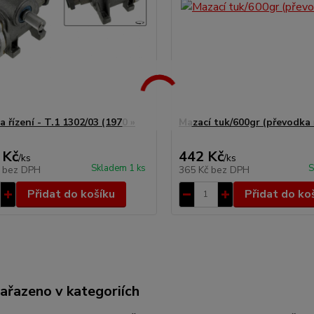
 řízení - T.1 1302/03 (1970 »
Mazací tuk/600gr (převodka 
 Kč
442 Kč
/
ks
/
ks
Skladem 1 ks
S
č
bez DPH
365 Kč
bez DPH
Přidat do košíku
Přidat do ko
zařazeno v kategoriích