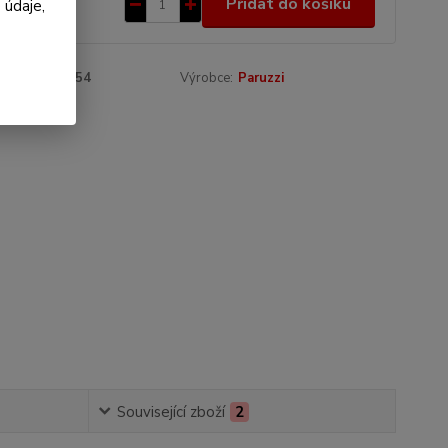
Přidat do košíku
 údaje,
Kč
bez DPH
roduktu:
05354
Výrobce:
Paruzzi
Související zboží
2