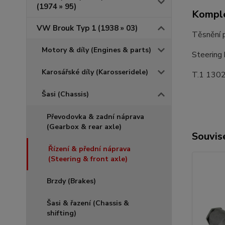
(1974 » 95)
Komple
VW Brouk Typ 1 (1938 » 03)
Těsnění p
Motory & díly (Engines & parts)
Steering 
Karosářské díly (Karosseridele)
T.1 1302
Šasi (Chassis)
Převodovka & zadní náprava
(Gearbox & rear axle)
Souvise
Řízení & přední náprava
(Steering & front axle)
Brzdy (Brakes)
Šasi & řazení (Chassis &
shifting)