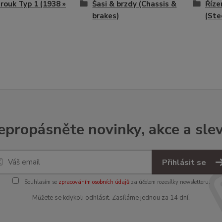
ouk Typ 1 (1938 »
Šasi & brzdy (Chassis &
Říze
brakes)
(Ste
epropásněte novinky, akce a slev
Přihlásit se
Souhlasím se
zpracováním osobních údajů
za účelem rozesílky newsletteru.
Můžete se kdykoli odhlásit. Zasíláme jednou za 14 dní.