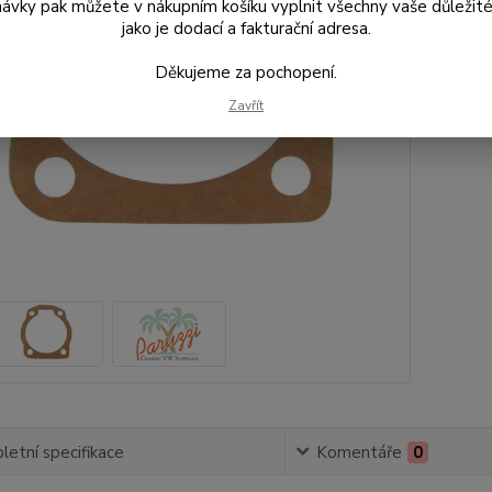
ávky pak můžete v nákupním košíku vyplnit všechny vaše důležité
60 
jako je dodací a fakturační adresa.
Děkujeme za pochopení.
Číslo p
Zavřít
etní specifikace
Komentáře
0