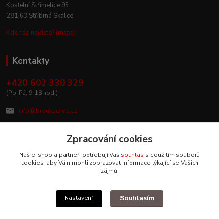
Kostelní Střimelice 96
281 63 Stříbrná Skalice
Kde nás najdete? (mapa)
Kontakty
+420 602 330 329
(Po-Pá, 9-18 hod.)
info@broukservis.cz
Zpracování cookies
Náš e-shop a partneři potřebují Váš
souhlas
s použitím souborů
cookies, aby Vám mohli zobrazovat informace týkající se Vašich
zájmů.
Souhlasím
Nastavení
Upravit sběr cookies.