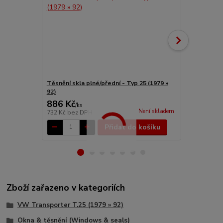
Těsnění skla plné/přední - Typ 25 (1979 »
Lemy/sklo bo
92)
92)
886 Kč
1 314 Kč
/
ks
Není skladem
732 Kč
bez DPH
1 086 Kč
bez
Přidat do košíku
Zboží zařazeno v kategoriích
VW Transporter T.25 (1979 » 92)
Okna & těsnění (Windows & seals)