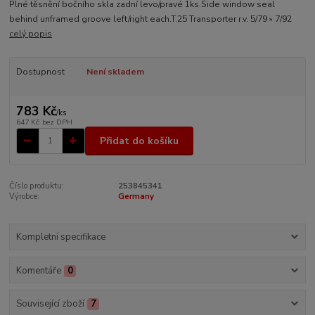
Plné těsnění bočního skla zadní levo/pravé 1ks.Side window seal
behind unframed groove left/right each.T.25 Transporter r.v. 5/79 » 7/92
celý popis
Dostupnost
Není skladem
783 Kč
/
ks
647 Kč
bez DPH
Přidat do košíku
Číslo produktu:
253845341
Výrobce:
Germany
Kompletní specifikace
Komentáře
0
Související zboží
7