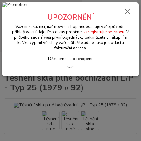
0
ks
+420 602 330 329
za
0 Kč
(Po-Pá, 9-18 hod.)
UPOZORNĚNÍ
Menu
Vážení zákazníci, náš nový e-shop neobsahuje vaše původní
přihlašovací údaje. Proto vás prosíme,
zaregistrujte se znovu
. V
průběhu zadání vaší první objednávky pak můžete v nákupním
Hledat
košíku vyplnit všechny vaše důležité údaje, jako je dodací a
fakturační adresa.
Děkujeme za pochopení.
Úvod
VW Transporter T.25 (1979 » 92)
Okna & těsnění (Windows &
seals)
Těsnění skla plné boční/zadní L/P - Typ 25 (1979 » 92)
Zavřít
Těsnění skla plné boční/zadní L/P
- Typ 25 (1979 » 92)