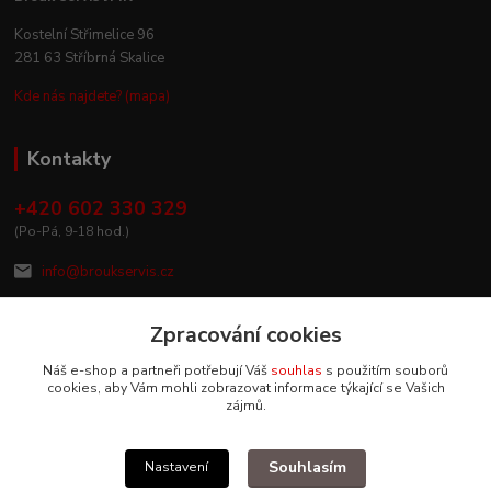
Kostelní Střimelice 96
281 63 Stříbrná Skalice
Kde nás najdete? (mapa)
Kontakty
+420 602 330 329
(Po-Pá, 9-18 hod.)
info@broukservis.cz
Zpracování cookies
Náš e-shop a partneři potřebují Váš
souhlas
s použitím souborů
cookies, aby Vám mohli zobrazovat informace týkající se Vašich
zájmů.
Souhlasím
Nastavení
Upravit sběr cookies.