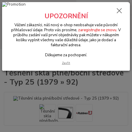
0
ks
+420 602 330 329
za
0 Kč
(Po-Pá, 9-18 hod.)
UPOZORNĚNÍ
Menu
Vážení zákazníci, náš nový e-shop neobsahuje vaše původní
přihlašovací údaje. Proto vás prosíme,
zaregistrujte se znovu
. V
průběhu zadání vaší první objednávky pak můžete v nákupním
Hledat
košíku vyplnit všechny vaše důležité údaje, jako je dodací a
fakturační adresa.
Děkujeme za pochopení.
Úvod
VW Transporter T.25 (1979 » 92)
Okna & těsnění (Windows &
seals)
Těsnění skla plné/boční středové - Typ 25 (1979 » 92)
Zavřít
Těsnění skla plné/boční středové
- Typ 25 (1979 » 92)