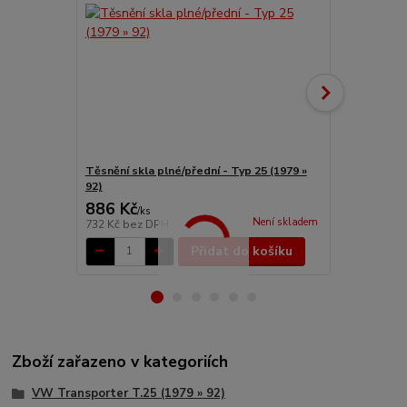
Těsnění skla plné/přední - Typ 25 (1979 »
Těsnění skl
92)
(1984 » 92)
886 Kč
1 122 Kč
/
ks
Není skladem
732 Kč
bez DPH
927 Kč
bez 
Přidat do košíku
Zboží zařazeno v kategoriích
VW Transporter T.25 (1979 » 92)