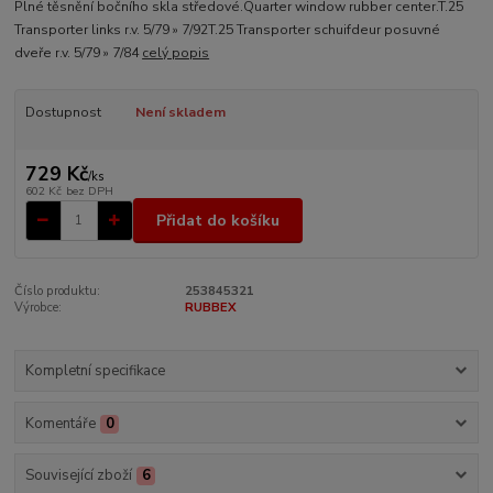
Plné těsnění bočního skla středové.Quarter window rubber center.T.25
Transporter links r.v. 5/79 » 7/92T.25 Transporter schuifdeur posuvné
dveře r.v. 5/79 » 7/84
celý popis
Dostupnost
Není skladem
729 Kč
/
ks
602 Kč
bez DPH
Přidat do košíku
Číslo produktu:
253845321
Výrobce:
RUBBEX
Kompletní specifikace
Komentáře
0
Související zboží
6