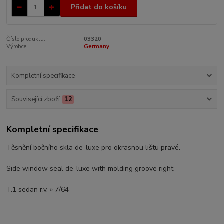
Přidat do košíku
Číslo produktu:
03320
Výrobce:
Germany
Kompletní specifikace
Související zboží
12
Kompletní specifikace
Těsnění bočního skla de-luxe pro okrasnou lištu pravé.
Side window seal de-luxe with molding groove right.
T.1 sedan r.v. » 7/64