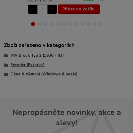
931 Kč
bez DPH
1 817 Kč
bez
Přidat do košíku
Zboží zařazeno v kategoriích
VW Brouk Typ 1 (1938 » 03)
Exteriér (Exterior)
Okna & těsnění (Windows & seals)
Nepropásněte novinky, akce a
slevy!