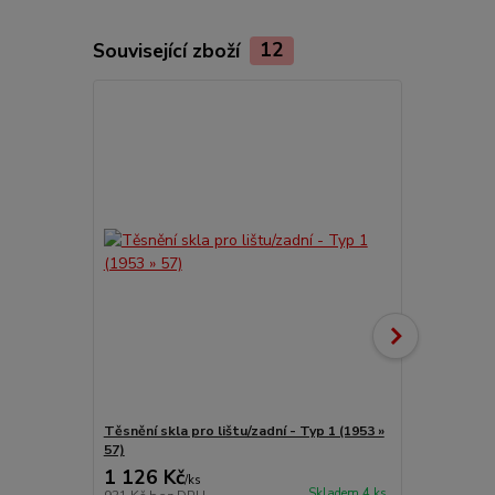
Související zboží
12
Těsnění skla pro lištu/zadní - Typ 1 (1953 »
Skla boční/či
57)
1 126 Kč
2 198 Kč
/
ks
Skladem 4 ks