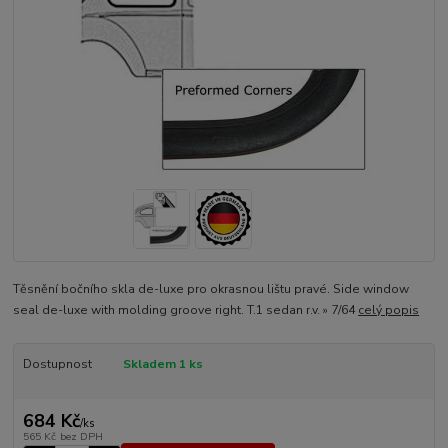
Těsnění bočního skla de-luxe pro okrasnou lištu pravé. Side window
seal de-luxe with molding groove right. T.1 sedan r.v. » 7/64
celý popis
Dostupnost
Skladem 1 ks
684 Kč
/
ks
565 Kč
bez DPH