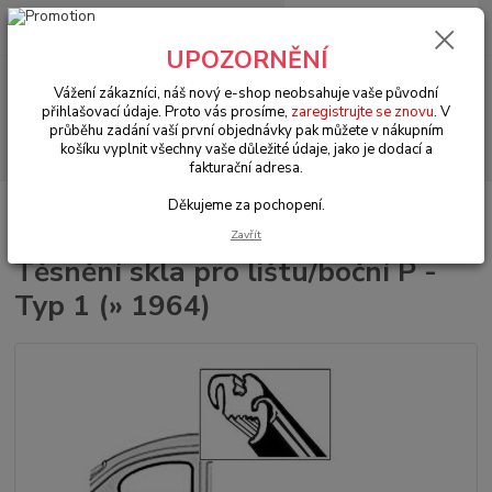
0
ks
+420 602 330 329
za
0 Kč
(Po-Pá, 9-18 hod.)
UPOZORNĚNÍ
Menu
Vážení zákazníci, náš nový e-shop neobsahuje vaše původní
přihlašovací údaje. Proto vás prosíme,
zaregistrujte se znovu
. V
průběhu zadání vaší první objednávky pak můžete v nákupním
Hledat
košíku vyplnit všechny vaše důležité údaje, jako je dodací a
fakturační adresa.
Děkujeme za pochopení.
Úvod
VW Brouk Typ 1 (1938 » 03)
Exteriér (Exterior)
Okna & těsnění
(Windows & seals)
Těsnění skla pro lištu/boční P - Typ 1 (» 1964)
Zavřít
Těsnění skla pro lištu/boční P -
Typ 1 (» 1964)