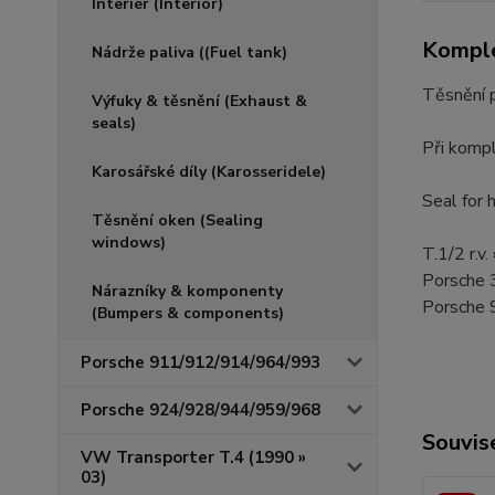
Interiér (Interior)
Komple
Nádrže paliva ((Fuel tank)
Těsnění 
Výfuky & těsnění (Exhaust &
seals)
Při kompl
Karosářské díly (Karosseridele)
Seal for
Těsnění oken (Sealing
windows)
T.1/2 r.v.
Porsche
Nárazníky & komponenty
Porsche
(Bumpers & components)
Porsche 911/912/914/964/993
Porsche 924/928/944/959/968
Souvise
VW Transporter T.4 (1990 »
03)