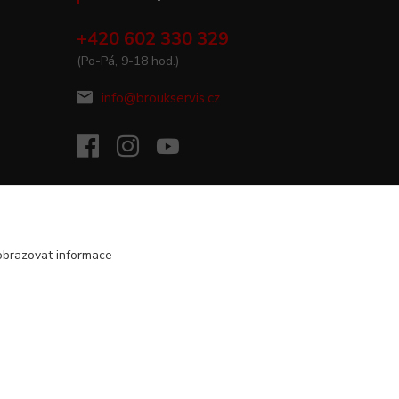
+420 602 330 329
(Po-Pá, 9-18 hod.)
info@broukservis.cz
obrazovat informace
Vytvořeno na
Eshop-rychle.cz