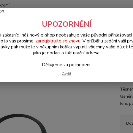
kromí
Nevíte
UPOZORNĚNÍ
Hledat
+420
(Po-Pá
í zákazníci, náš nový e-shop neobsahuje vaše původní přihlašovací 
roto vás prosíme,
zaregistrujte se znovu
. V průběhu zadání vaší prv
ávky pak můžete v nákupním košíku vyplnit všechny vaše důležité
orsche 356/911/912
Světla & elektro díly (Light & electro parts)
Těs
jako je dodací a fakturační adresa.
ění světlometů/skla - Typ 1/2/P
Děkujeme za pochopení.
+1967 »)
Zavřít
Těsněn
těsněn
lens p
Dos