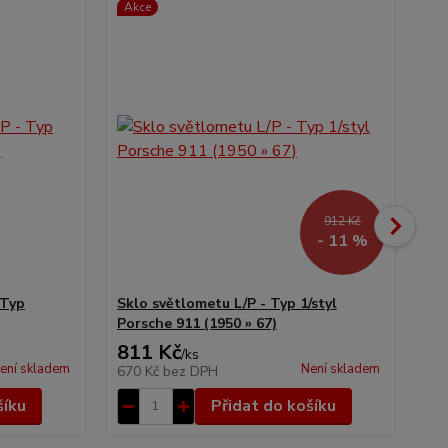
Akce
912 Kč
- 11 %
 Typ
Sklo světlometu L/P - Typ 1/styl
Sk
Porsche 911 (1950 » 67)
(19
811 Kč
1 
/
ks
ení skladem
Není skladem
670 Kč
bez DPH
1 
šíku
Přidat do košíku