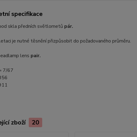
tní specifikace
pod skla předních světlometů
pár.
etaci je nutné těsnění přizpůsobit do požadovaného průměru.
 headlamp lens
pair.
 » 7/67
 356
 911
jící zboží
20