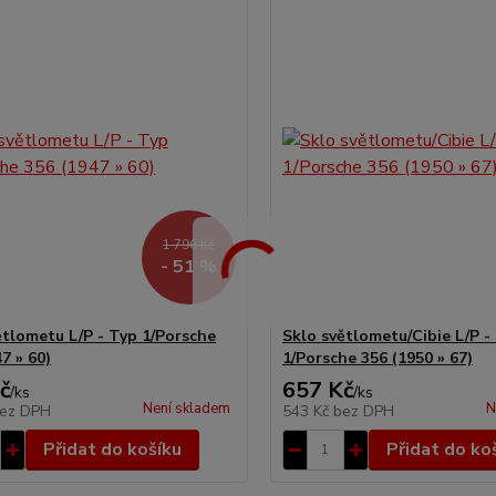
1 796 Kč
- 51 %
ětlometu L/P - Typ 1/Porsche
Sklo světlometu/Cibie L/P -
7 » 60)
1/Porsche 356 (1950 » 67)
č
657 Kč
/
ks
/
ks
Není skladem
N
ez DPH
543 Kč
bez DPH
Přidat do košíku
Přidat do ko