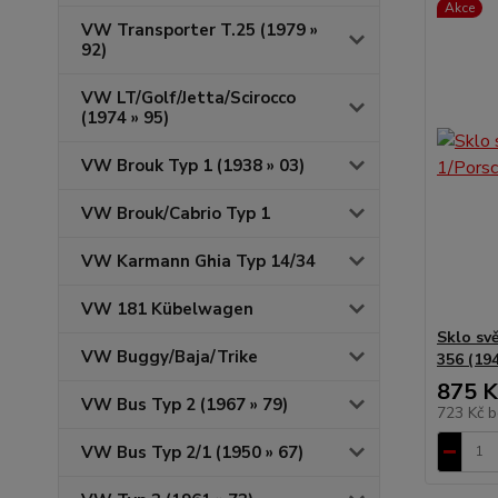
Akce
VW Transporter T.25 (1979 »
92)
VW LT/Golf/Jetta/Scirocco
(1974 » 95)
VW Brouk Typ 1 (1938 » 03)
VW Brouk/Cabrio Typ 1
VW Karmann Ghia Typ 14/34
VW 181 Kübelwagen
Sklo sv
VW Buggy/Baja/Trike
356 (194
875 K
VW Bus Typ 2 (1967 » 79)
723 Kč
b
VW Bus Typ 2/1 (1950 » 67)