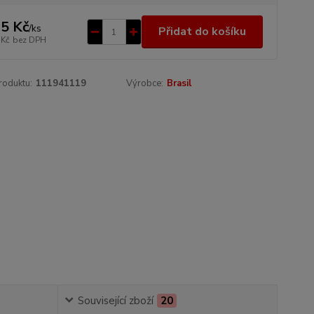
5 Kč
/
ks
Přidat do košíku
 Kč
bez DPH
roduktu:
111941119
Výrobce:
Brasil
Související zboží
20