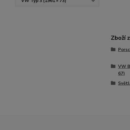
VW Typ 3 (1961 » 73)
Zboží 
Porsc
VW Bu
67)
Světl