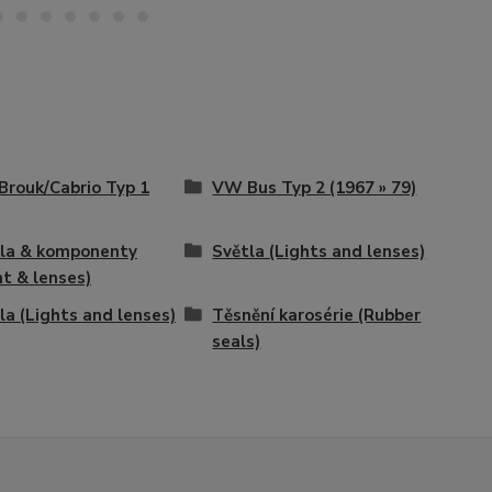
rouk/Cabrio Typ 1
VW Bus Typ 2 (1967 » 79)
la & komponenty
Světla (Lights and lenses)
ht & lenses)
la (Lights and lenses)
Těsnění karosérie (Rubber
seals)