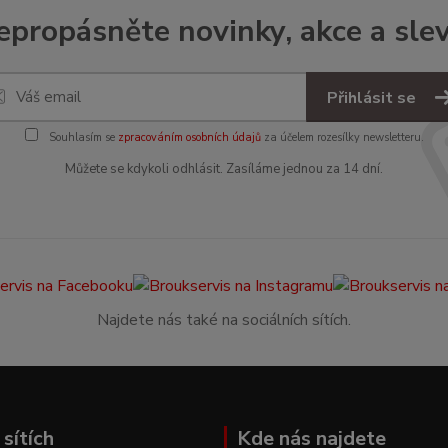
epropásněte novinky, akce a slev
Přihlásit se
Souhlasím se
zpracováním osobních údajů
za účelem rozesílky newsletteru.
Můžete se kdykoli odhlásit. Zasíláme jednou za 14 dní.
Najdete nás také na sociálních sítích.
sítích
Kde nás najdete