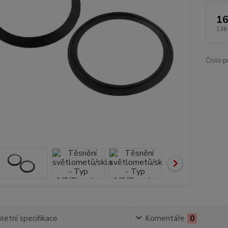
16
136
Číslo p
etní specifikace
Komentáře
0