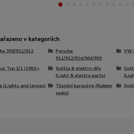
zařazeno v kategoriích
he 356/911/912
Porsche
VW B
911/912/914/964/993
s Typ 2/1 (1950 »
Světla & elektro díly
Svět
(Light & electro parts)
(Lig
a (Lights and lenses)
Těsnění karosérie (Rubber
Svět
seals)