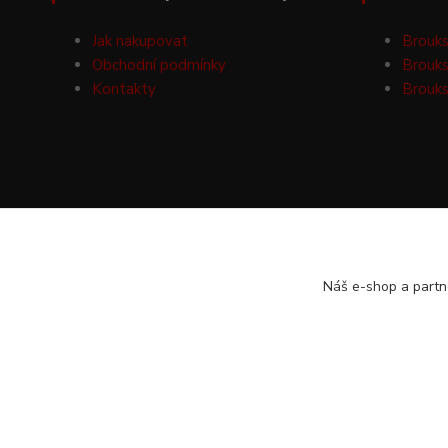
Jak nakupovat
Brouks
Obchodní podmínky
Brouks
Kontakty
Brouks
Náš e-shop a partn