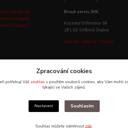
ervis Facebook
Brouk servis JMK
ervis Instagram
Kostelní Střimelice 96
ervis Youtube
281 63 Stříbrná Skalice
Kde nás najdete? (mapa)
Zpracování cookies
eři potřebují Váš
souhlas
s použitím souborů cookies, aby Vám mohli z
týkající se Vašich zájmů.
Upravit sběr cookies.
Souhlasím
Nastavení
Souhlas můžete odmítnout
zde
.