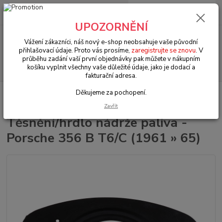
0
ks
+420 602 330 329
za
0 Kč
(Po-Pá, 9-18 hod.)
UPOZORNĚNÍ
Menu
Vážení zákazníci, náš nový e-shop neobsahuje vaše původní
přihlašovací údaje. Proto vás prosíme,
zaregistrujte se znovu
. V
průběhu zadání vaší první objednávky pak můžete v nákupním
Hledat
košíku vyplnit všechny vaše důležité údaje, jako je dodací a
fakturační adresa.
Děkujeme za pochopení.
Úvod
Porsche 356/911/912
Nádrže paliva ((Fuel tank)
Těsnění/hrdlo
nádrže paliva - Porsche 356 B T6/C (1961 » 65)
Zavřít
Těsnění/hrdlo nádrže paliva -
Porsche 356 B T6/C (1961 » 65)