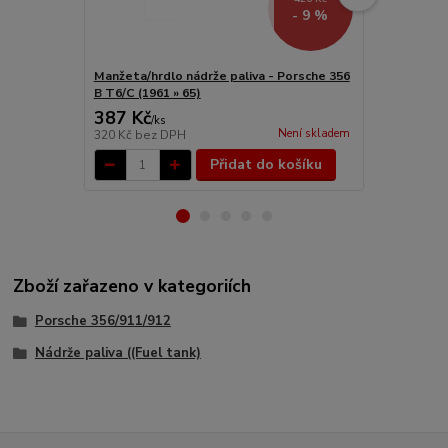
- 9 %
Manžeta/hrdlo nádrže paliva - Porsche 356
Manžeta/hrd
B T6/C (1961 » 65)
B T6/C (1961
387 Kč
499 Kč
/
ks
/
ks
Není skladem
320 Kč
bez DPH
412 Kč
bez 
Přidat do košíku
Zboží zařazeno v kategoriích
Porsche 356/911/912
Nádrže paliva ((Fuel tank)