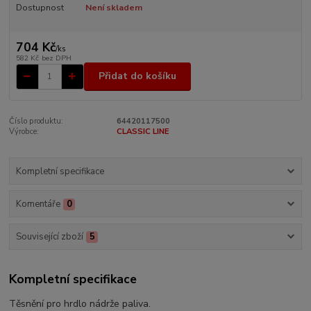
Dostupnost
Není skladem
704 Kč
/
ks
582 Kč
bez DPH
Přidat do košíku
Číslo produktu:
64420117500
Výrobce:
CLASSIC LINE
Kompletní specifikace
Komentáře
0
Související zboží
5
Kompletní specifikace
Těsnění pro hrdlo nádrže paliva.