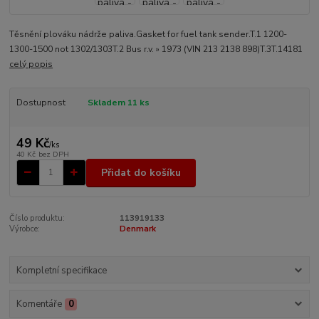
Těsnění plováku nádrže paliva.Gasket for fuel tank sender.T.1 1200-
1300-1500 not 1302/1303T.2 Bus r.v. » 1973 (VIN 213 2138 898)T.3T.14181
celý popis
Dostupnost
Skladem 11 ks
49 Kč
/
ks
40 Kč
bez DPH
Přidat do košíku
Číslo produktu:
113919133
Výrobce:
Denmark
Kompletní specifikace
Komentáře
0