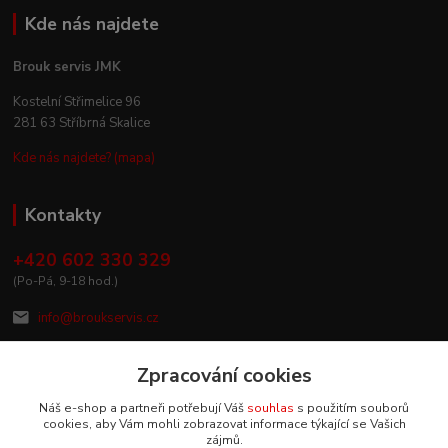
Kde nás najdete
Brouk servis JMK
Kostelní Střimelice 96
281 63 Stříbrná Skalice
Kde nás najdete? (mapa)
Kontakty
+420 602 330 329
(Po-Pá, 9-18 hod.)
info@broukservis.cz
Zpracování cookies
Náš e-shop a partneři potřebují Váš
souhlas
s použitím souborů
cookies, aby Vám mohli zobrazovat informace týkající se Vašich
zájmů.