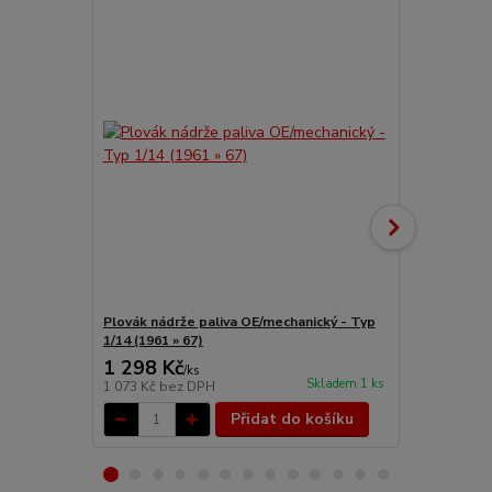
Plovák nádrže paliva OE/mechanický - Typ
Nádrž paliva
1/14 (1961 » 67)
1 298 Kč
8 045 Kč
/
ks
Skladem 1 ks
1 073 Kč
bez DPH
6 649 Kč
bez
Přidat do košíku