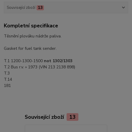
Související zboží
13
Kompletní specifikace
Těsnění plováku nádrže paliva.
Gasket for fuel tank sender.
T.1 1200-1300-1500
not 1302/1303
T.2 Bus r.v. » 1973 (VIN 213 2138 898)
T.3
T.14
181
Související zboží
13