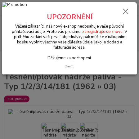
0
ks
+420 602 330 329
za
0 Kč
(Po-Pá, 9-18 hod.)
UPOZORNĚNÍ
Menu
Vážení zákazníci, náš nový e-shop neobsahuje vaše původní
přihlašovací údaje. Proto vás prosíme,
zaregistrujte se znovu
. V
průběhu zadání vaší první objednávky pak můžete v nákupním
Hledat
košíku vyplnit všechny vaše důležité údaje, jako je dodací a
fakturační adresa.
Děkujeme za pochopení.
Úvod
VW Brouk/Cabrio Typ 1
Soustava paliva (Fuel system)
Těsnění/plovák nádrže paliva - Typ 1/2/3/14/181 (1962 » 03)
Zavřít
Těsnění/plovák nádrže paliva -
Typ 1/2/3/14/181 (1962 » 03)
TOP produkt