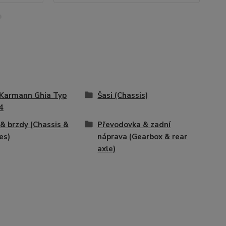
Karmann Ghia Typ
Šasi (Chassis)
4
 & brzdy (Chassis &
Převodovka & zadní
es)
náprava (Gearbox & rear
axle)