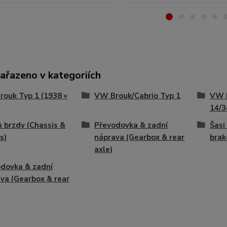
zařazeno v kategoriích
ouk Typ 1 (1938 »
VW Brouk/Cabrio Typ 1
VW 
14/3
& brzdy (Chassis &
Převodovka & zadní
Šasi
s)
náprava (Gearbox & rear
brak
axle)
dovka & zadní
va (Gearbox & rear