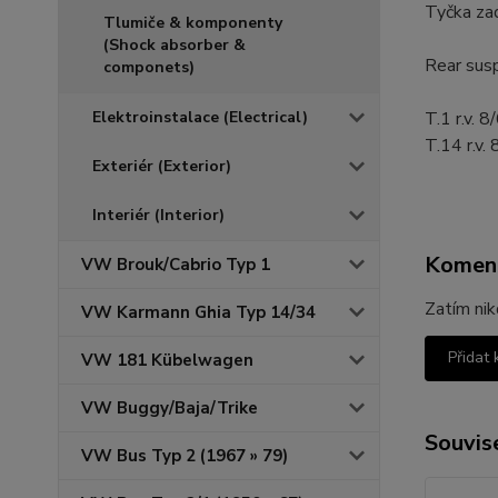
Tyčka zad
Tlumiče & komponenty
(Shock absorber &
Rear sus
componets)
Elektroinstalace (Electrical)
T.1 r.v. 8
T.14 r.v. 
Exteriér (Exterior)
Interiér (Interior)
Komen
VW Brouk/Cabrio Typ 1
Zatím nik
VW Karmann Ghia Typ 14/34
Přidat
VW 181 Kübelwagen
VW Buggy/Baja/Trike
Souvise
VW Bus Typ 2 (1967 » 79)