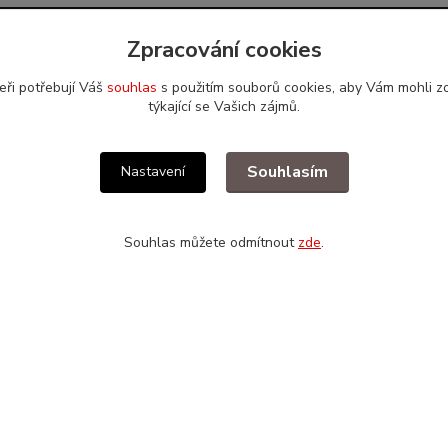
Zpracování cookies
sítích
Kde nás najdete
eři potřebují Váš
souhlas
s použitím souborů cookies, aby Vám mohli z
týkající se Vašich zájmů.
ervis Facebook
Brouk servis JMK
ervis Instagram
Kostelní Střimelice 96
Souhlasím
Nastavení
ervis Youtube
281 63 Stříbrná Skalice
Kde nás najdete? (mapa)
Souhlas můžete odmítnout
zde
.
Upravit sběr cookies.