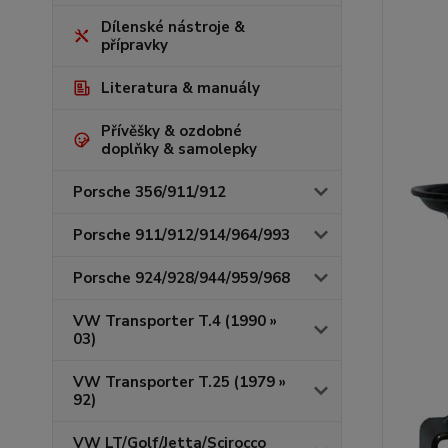
Dílenské nástroje &
přípravky
Literatura & manuály
Přívěšky & ozdobné
doplňky & samolepky
Porsche 356/911/912
Porsche 911/912/914/964/993
Porsche 924/928/944/959/968
VW Transporter T.4 (1990 »
03)
VW Transporter T.25 (1979 »
92)
VW LT/Golf/Jetta/Scirocco