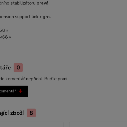
ního stabilizátoru
pravá.
pension support link
right.
/68 »
8/68 »
táře
0
do komentář nepřidal. Buďte první.
 komentář
jící zboží
8