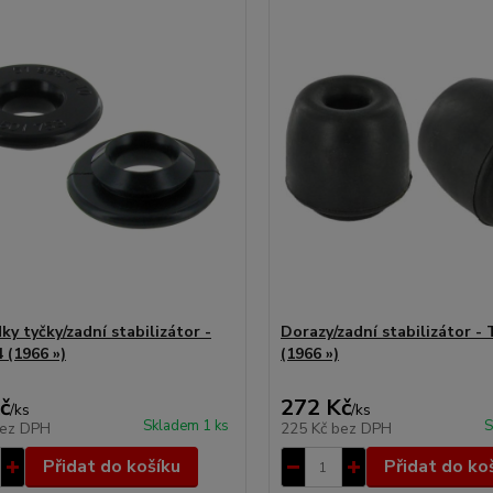
y tyčky/zadní stabilizátor -
Dorazy/zadní stabilizátor - 
 (1966 »)
(1966 »)
č
272 Kč
/
ks
/
ks
Skladem 1 ks
S
ez DPH
225 Kč
bez DPH
Přidat do košíku
Přidat do ko