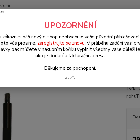
kromí
Nevíte
UPOZORNĚNÍ
Hledat
+420
(Po-Pá
í zákazníci, náš nový e-shop neobsahuje vaše původní přihlašovací 
roto vás prosíme,
zaregistrujte se znovu
. V průběhu zadání vaší prv
ávky pak můžete v nákupním košíku vyplnit všechny vaše důležité
W Brouk Typ 1 (1938 » 03)
Šasi (Chassis)
Převodovka & zadní nápr
jako je dodací a fakturační adresa.
 »)
Děkujeme za pochopení.
a stabilizátoru/zadní P - Typ 1/
Zavřít
Tyčka 
right.T
Dos
39