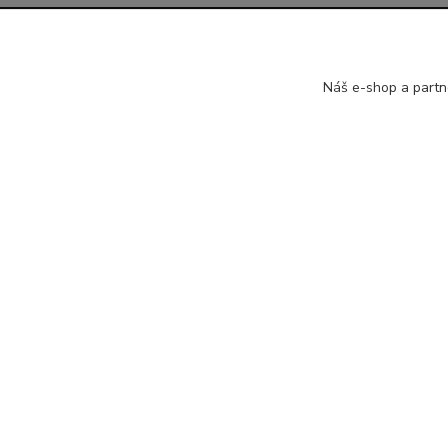
Informace pro zákazníky
Jsme na 
Náš e-shop a partn
Jak nakupovat
Brouks
Obchodní podmínky
Brouks
Kontakty
Brouks