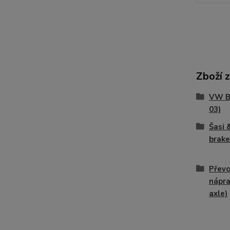
Zboží 
VW Br
03)
Šasi 
brake
Převo
nápra
axle)