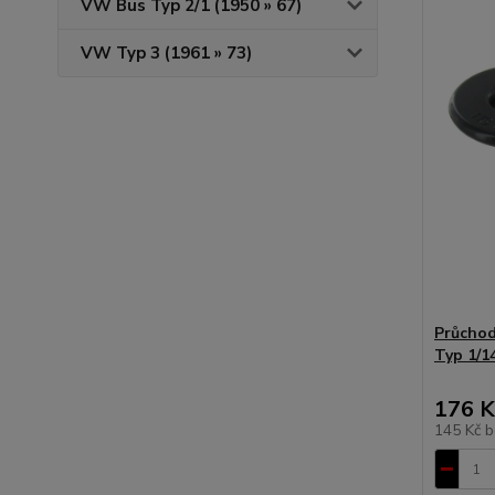
VW Bus Typ 2/1 (1950 » 67)
VW Typ 3 (1961 » 73)
Průchodk
Typ 1/14
176 K
145 Kč
b