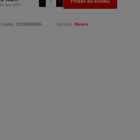
Přidat do košíku
 Kč
bez DPH
roduktu:
113501820A
Výrobce:
Mexico