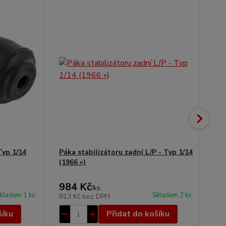
Typ 1/14
Páka stabilizátoru zadní L/P - Typ 1/14
Prů
(1966 »)
- T
984 Kč
1
/
ks
kladem 1 ks
Skladem 2 ks
813 Kč
bez DPH
12
šíku
Přidat do košíku