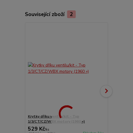
Související zboží
2
Krytky dříku ventilu/kit - Typ
Samolepka/v
1/3/CT/CZ/WBX motory (1960 »)
2003)
529 Kč
65 Kč
/
ks
/
ks