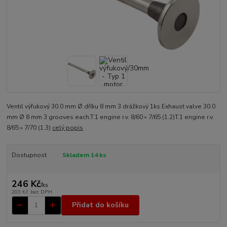
Ventil výfukový 30.0 mm Ø dříku 8 mm 3 drážkový 1ks.Exhaust valve 30.0
mm Ø 8 mm 3 grooves each.T.1 engine r.v. 8/60 » 7/65 (1.2)T.1 engine r.v.
8/65 » 7/70 (1.3)
celý popis
Dostupnost
Skladem 14 ks
246 Kč
/
ks
203 Kč
bez DPH
Přidat do košíku