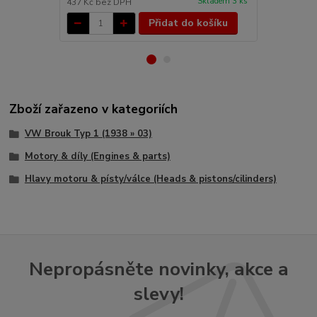
Skladem 3 ks
437 Kč
bez DPH
54 Kč
bez D
Přidat do košíku
Zboží zařazeno v kategoriích
VW Brouk Typ 1 (1938 » 03)
Motory & díly (Engines & parts)
Hlavy motoru & písty/válce (Heads & pistons/cilinders)
Nepropásněte novinky, akce a
slevy!