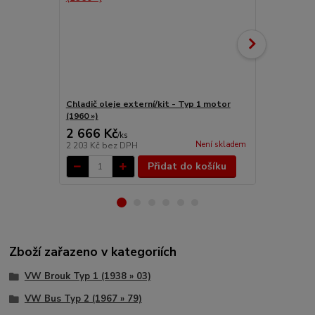
Chladič oleje externí/kit - Typ 1 motor
Chladič olej
(1960 »)
(1960 »)
2 666 Kč
2 523 Kč
/
ks
Není skladem
2 203 Kč
bez DPH
2 085 Kč
bez
Přidat do košíku
Zboží zařazeno v kategoriích
VW Brouk Typ 1 (1938 » 03)
VW Bus Typ 2 (1967 » 79)