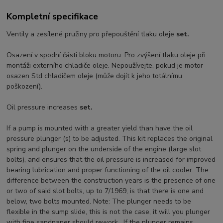
Kompletní specifikace
Ventily a zesílené pružiny pro přepouštění tlaku oleje
set.
Osazení v spodní části bloku motoru. Pro zvýšení tlaku oleje při
montáži externího chladiče oleje. Nepoužívejte, pokud je motor
osazen Std chladičem oleje (může dojít k jeho totálnímu
poškození).
Oil pressure increases
set.
If a pump is mounted with a greater yield than have the oil
pressure plunger (s) to be adjusted. This kit replaces the original
spring and plunger on the underside of the engine (large slot
bolts), and ensures that the oil pressure is increased for improved
bearing lubrication and proper functioning of the oil cooler. The
difference between the construction years is the presence of one
or two of said slot bolts, up to 7/1969, is that there is one and
below, two bolts mounted. Note: The plunger needs to be
flexible in the sump slide, this is not the case, it will you plunger
with fine sandpaper should rework . If the plunger remains