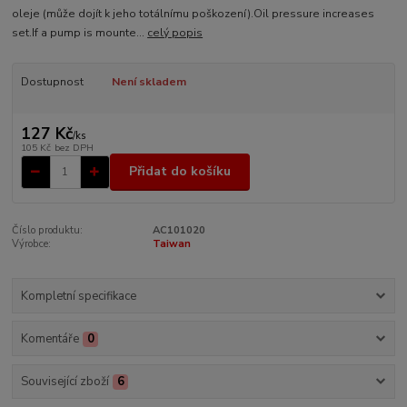
oleje (může dojít k jeho totálnímu poškození).Oil pressure increases
set.If a pump is mounte...
celý popis
Dostupnost
Není skladem
127 Kč
/
ks
105 Kč
bez DPH
Přidat do košíku
Číslo produktu:
AC101020
Výrobce:
Taiwan
Kompletní specifikace
Komentáře
0
Související zboží
6