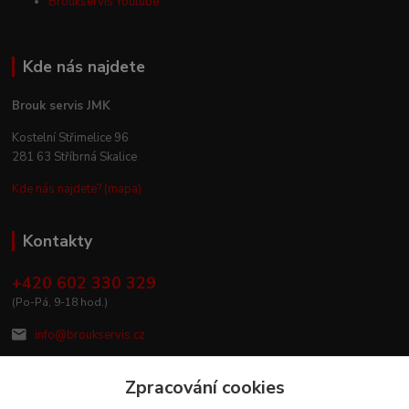
Broukservis Youtube
Kde nás najdete
Brouk servis JMK
Kostelní Střimelice 96
281 63 Stříbrná Skalice
Kde nás najdete? (mapa)
Kontakty
+420 602 330 329
(Po-Pá, 9-18 hod.)
info@broukservis.cz
Zpracování cookies