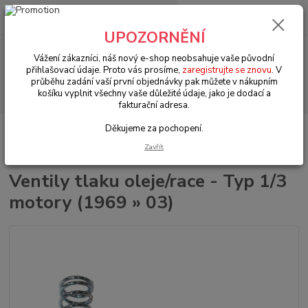
0
ks
+420 602 330 329
za
0 Kč
(Po-Pá, 9-18 hod.)
UPOZORNĚNÍ
Menu
Vážení zákazníci, náš nový e-shop neobsahuje vaše původní
přihlašovací údaje. Proto vás prosíme,
zaregistrujte se znovu
. V
průběhu zadání vaší první objednávky pak můžete v nákupním
Hledat
košíku vyplnit všechny vaše důležité údaje, jako je dodací a
fakturační adresa.
Děkujeme za pochopení.
Úvod
VW Brouk Typ 1 (1938 » 03)
Motory & díly (Engines & parts)
Olejové hospodářství (Accessories oil)
Ventily tlaku oleje/race - Typ 1/3 motory
Zavřít
(1969 » 03)
Ventily tlaku oleje/race - Typ 1/3
motory (1969 » 03)