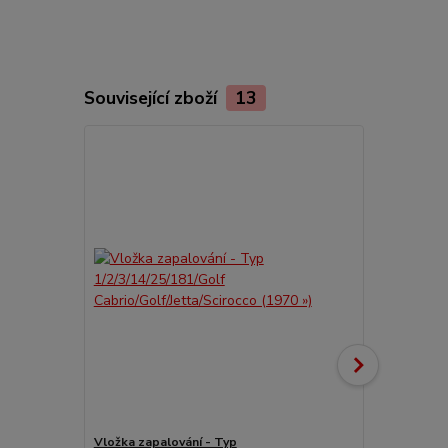
Související zboží
13
Vložka zapalování - Typ
Elektroinsta