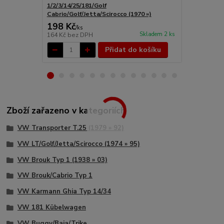
1/2/3/14/25/181/Golf
Cabrio/Golf/Jetta/Scirocco (1970 »)
198 Kč
8 997 Kč
/
ks
Skladem 2 ks
164 Kč
bez DPH
7 436 Kč
bez
Přidat do košíku
Zboží zařazeno v kategoriích
VW Transporter T.25 (1979 » 92)
VW LT/Golf/Jetta/Scirocco (1974 » 95)
VW Brouk Typ 1 (1938 » 03)
VW Brouk/Cabrio Typ 1
VW Karmann Ghia Typ 14/34
VW 181 Kübelwagen
VW Buggy/Baja/Trike