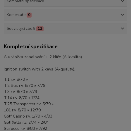
Kompletní specifikace
Komentáře
0
Související zboží
13
Kompletní specifikace
Alu vložka zapalování + 2 klíče (A-kvalita).
Ignition switch with 2 keys (A-quality).
T.1 r.v. 8/70 »
T.2 Bus r.v. 8/70 » 7/79
T.3 r.v. 8/70 » 7/73
T.14 r.v. 8/70 » 7/74
T.25 Transporter r.v. 5/79 »
181 r.v. 8/70 » 12/79
Golf Cabrio r.v. 1/79 » 4/93
Golf/Jetta r.v. 2/74 » 2/84
Scirocco r.v. 8/80 » 7/92