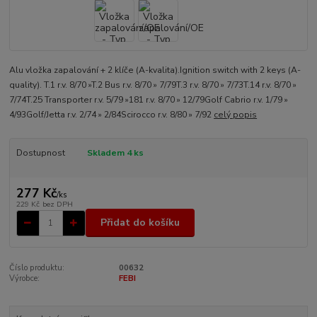
Alu vložka zapalování + 2 klíče (A-kvalita).Ignition switch with 2 keys (A-
quality). T.1 r.v. 8/70 »T.2 Bus r.v. 8/70 » 7/79T.3 r.v. 8/70 » 7/73T.14 r.v. 8/70 »
7/74T.25 Transporter r.v. 5/79 »181 r.v. 8/70 » 12/79Golf Cabrio r.v. 1/79 »
4/93Golf/Jetta r.v. 2/74 » 2/84Scirocco r.v. 8/80 » 7/92
celý popis
Dostupnost
Skladem 4 ks
277 Kč
/
ks
229 Kč
bez DPH
Přidat do košíku
Číslo produktu:
00632
Výrobce:
FEBI