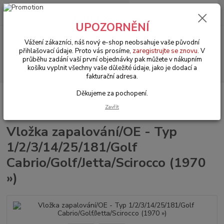
0
ks
+420 602 330 329
za
0 Kč
(Po-Pá, 9-18 hod.)
UPOZORNĚNÍ
Menu
Vážení zákazníci, náš nový e-shop neobsahuje vaše původní
přihlašovací údaje. Proto vás prosíme,
zaregistrujte se znovu
. V
průběhu zadání vaší první objednávky pak můžete v nákupním
Hledat
košíku vyplnit všechny vaše důležité údaje, jako je dodací a
fakturační adresa.
Děkujeme za pochopení.
Úvod
VW Transporter T.25 (1979 » 92)
Elektrodíly (Electrical parts)
Vložka zapalování/OE - Typ 1/2/3/14/25/181/Golf Cabrio/Golf/Jetta/Scirocco
Zavřít
(1970 »)
Vložka zapalování/OE - Typ
1/2/3/14/25/181/Golf
Cabrio/Golf/Jetta/Scirocco (1970
»)