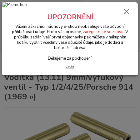
0
ks
+420 602 330 329
za
0 Kč
(Po-Pá, 9-18 hod.)
UPOZORNĚNÍ
Menu
Vážení zákazníci, náš nový e-shop neobsahuje vaše původní
přihlašovací údaje. Proto vás prosíme,
zaregistrujte se znovu
. V
průběhu zadání vaší první objednávky pak můžete v nákupním
Hledat
košíku vyplnit všechny vaše důležité údaje, jako je dodací a
fakturační adresa.
Děkujeme za pochopení.
Úvod
VW Bus Typ 2 (1967 » 79)
Motorové díly (Engine parts)
Vodítka
(13.11) 9mm/výfukový ventil - Typ 1/2/4/25/Porsche 914 (1969 »)
Zavřít
Vodítka (13.11) 9mm/výfukový
ventil - Typ 1/2/4/25/Porsche 914
(1969 »)