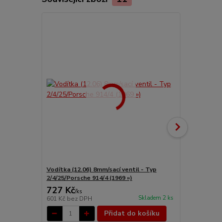
Vodítka (12.06) 8mm/sací ventil - Typ
Ventily výfu
2/4/25/Porsche 914/4 (1969 »)
727 Kč
1 598 Kč
/
ks
Skladem 2 ks
601 Kč
bez DPH
1 321 Kč
bez
Přidat do košíku