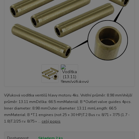
Výfuková vodítka ventilů hlavy motoru 4ks. Vnitřní průměr: 8.98 mmVnější
průměr: 13.11 mmDélka: 66.5 mmMateriál: B *Outlet valve guides 4pcs.
Inner diameter: 8.98 mmOuter diameter: 13.11 mmLength: 66.5
mmMaterial: B *T.1 engines (not 25 + 30 HP)T.2 Bus r.v. 8/71 » 7/75 (1.7 -
1.8)T.2/25 r.v. 8/75 » ...
celý popis
Dostupnost
Skladem 2 ks