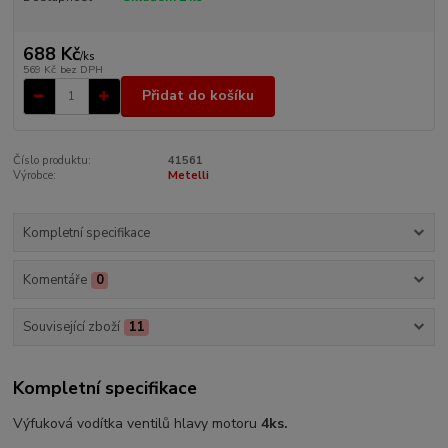
688 Kč
/
ks
569 Kč
bez DPH
Přidat do košíku
Číslo produktu:
41561
Výrobce:
Metelli
Kompletní specifikace
Komentáře
0
Související zboží
11
Kompletní specifikace
Výfuková vodítka ventilů hlavy motoru
4ks.