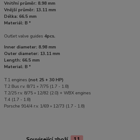
Vnitřní průměr: 8.98 mm
Vnější průměr: 13.11 mm
Délka: 66.5 mm
Materiál: B *
Outlet valve guides
4pcs.
Inner diameter: 8.98 mm
Outer diameter: 13.11 mm
Length: 66.5 mm
Material: B *
T.1 engines
(not 25 + 30 HP)
T.2 Bus r.v. 8/71 » 7/75 (1.7 - 1.8)
T.2/25 r.v. 8/75 » 12/82 (2.0) + WBX engines
T.4 (1.7 - 1.8)
Porsche 914/4 r.v. 1/69 » 12/73 (1.7 - 1.8)
Související zboží
11