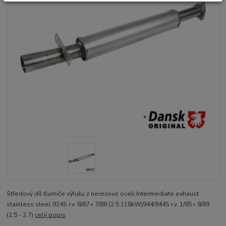
Středový díl tlumiče výfuku z nerezové oceli.Intermediate exhaust
stainless steel.924S r.v. 8/87 » 7/88 (2.5 118kW)944/944S r.v. 1/85 » 8/89
(2.5 - 2.7)
celý popis