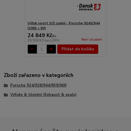
Výfuk sport S/S zadní - Porsche 924S/944
(1981 » 90)
24 849 Kč
/
ks
Není skladem
20 536 Kč
bez DPH
Přidat do košíku
Zboží zařazeno v kategoriích
Porsche 924/928/944/959/968
Výfuky & těsnění (Exhaust & seals)