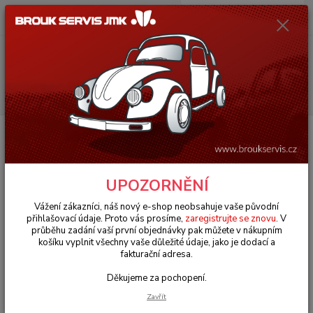
0
ks
+420 602 330 329
za
0 Kč
(Po-Pá, 9-18 hod.)
Menu
Hledat
Úvod
Porsche 924/928/944/959/968
Výfuky & těsnění (Exhaust & seals)
Výfuk S/S středový díl - Porsche 924/944 (1985 » 89)
Výfuk S/S středový díl - Porsche
UPOZORNĚNÍ
924/944 (1985 » 89)
Vážení zákazníci, náš nový e-shop neobsahuje vaše původní
přihlašovací údaje. Proto vás prosíme,
zaregistrujte se znovu
. V
průběhu zadání vaší první objednávky pak můžete v nákupním
košíku vyplnit všechny vaše důležité údaje, jako je dodací a
fakturační adresa.
Děkujeme za pochopení.
Zavřít