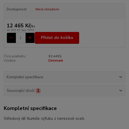
Dostupnost
Není skladem
12 465 Kč
/
ks
10 302 Kč
bez DPH
Přidat do košíku
Číslo produktu:
92.445S
Výrobce:
Denmark
Kompletní specifikace
Související zboží
1
Kompletní specifikace
Středový díl tlumiče výfuku z nerezové oceli.