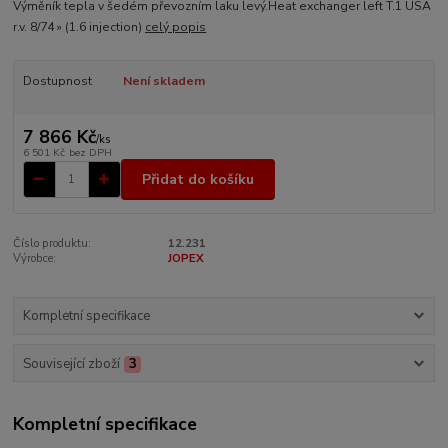
Výměník tepla v šedém převozním laku levý.Heat exchanger left T.1 USA
r.v. 8/74 » (1.6 injection)
celý popis
Dostupnost
Není skladem
7 866 Kč
/
ks
6 501 Kč
bez DPH
Přidat do košíku
Číslo produktu:
12.231
Výrobce:
JOPEX
Kompletní specifikace
Související zboží
3
Kompletní specifikace