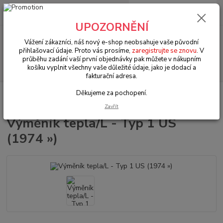
0
ks
+420 602 330 329
za
0 Kč
(Po-Pá, 9-18 hod.)
UPOZORNĚNÍ
Menu
Vážení zákazníci, náš nový e-shop neobsahuje vaše původní
přihlašovací údaje. Proto vás prosíme,
zaregistrujte se znovu
. V
průběhu zadání vaší první objednávky pak můžete v nákupním
Hledat
košíku vyplnit všechny vaše důležité údaje, jako je dodací a
fakturační adresa.
Děkujeme za pochopení.
Úvod
VW Brouk Typ 1 (1938 » 03)
Motory & díly (Engines & parts)
Výfuky & těsnění (Exhaust & gasket)
Výměník tepla/L - Typ 1 US (1974 »)
Zavřít
Výměník tepla/L - Typ 1 US
(1974 »)