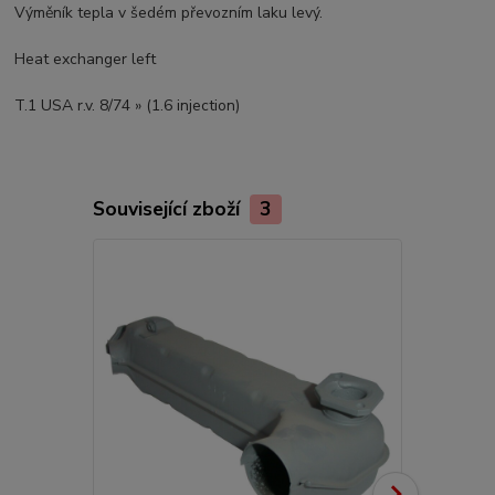
Výměník tepla v šedém převozním laku levý.
Heat exchanger left
T.1 USA r.v. 8/74 » (1.6 injection)
Související zboží
3