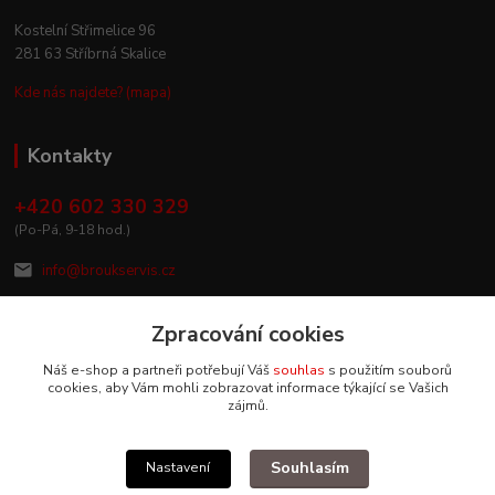
Kostelní Střimelice 96
281 63 Stříbrná Skalice
Kde nás najdete? (mapa)
Kontakty
+420 602 330 329
(Po-Pá, 9-18 hod.)
info@broukservis.cz
Zpracování cookies
Náš e-shop a partneři potřebují Váš
souhlas
s použitím souborů
cookies, aby Vám mohli zobrazovat informace týkající se Vašich
zájmů.
Souhlasím
Nastavení
Upravit sběr cookies.