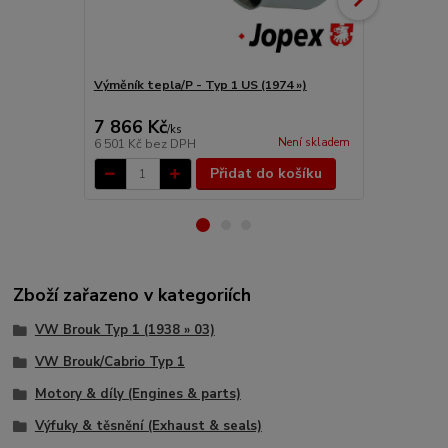
Výměník tepla/P - Typ 1 US (1974 »)
Klapka výměn
»)
7 866 Kč
2 314 Kč
/
ks
Není skladem
6 501 Kč
bez DPH
1 912 Kč
bez
Přidat do košíku
Zboží zařazeno v kategoriích
VW Brouk Typ 1 (1938 » 03)
VW Brouk/Cabrio Typ 1
Motory & díly (Engines & parts)
Výfuky & těsnění (Exhaust & seals)