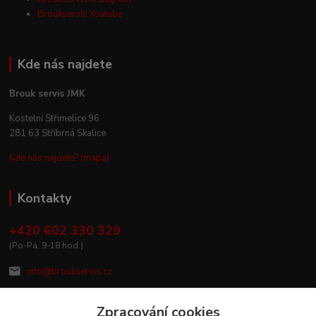
Broukservis Youtube
Kde nás najdete
Brouk servis JMK
Kostelní Střimelice 96
281 63 Stříbrná Skalice
Kde nás najdete? (mapa)
Kontakty
+420 602 330 329
(Po-Pá, 9-18 hod.)
info@broukservis.cz
Zpracování cookies