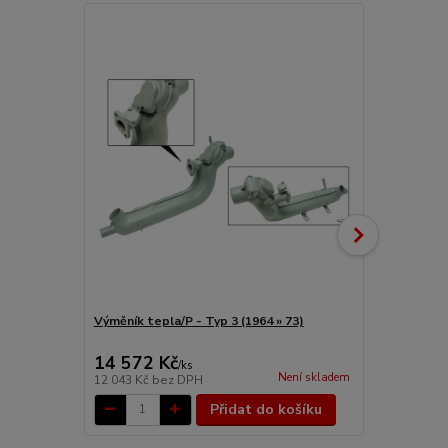
TOP produkt
Výměník tepla/P - Typ 3 (1964 » 73)
Trubky výmě
motory (196
14 572 Kč
197 Kč
/
ks
/
ks
Není skladem
12 043 Kč
bez DPH
163 Kč
bez 
Přidat do košíku