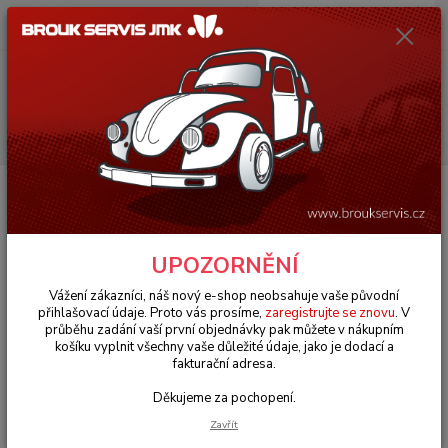
0
ks
+420 602 330 329
za
0 Kč
(Po-Pá, 9-18 hod.)
Menu
Hledat
Úvod
VW Typ 3 (1961 » 73)
Výfuky & těsnění (Exhaust & seals)
Výměník tepla/L - Typ 3 (1964 » 73)
Výměník tepla/L - Typ 3 (1964 »
UPOZORNĚNÍ
73)
Vážení zákazníci, náš nový e-shop neobsahuje vaše původní
přihlašovací údaje. Proto vás prosíme,
zaregistrujte se znovu
. V
průběhu zadání vaší první objednávky pak můžete v nákupním
košíku vyplnit všechny vaše důležité údaje, jako je dodací a
fakturační adresa.
Děkujeme za pochopení.
Zavřít