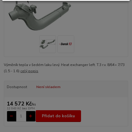
Výměník tepla v šedém laku levý. Heat exchanger left. T.3 r.v. 8/64 » 7/73
(1.5 - 1.6)
celý popis
Dostupnost
Není skladem
14 572 Kč
/
ks
12 043 Kč
bez DPH
Přidat do košíku