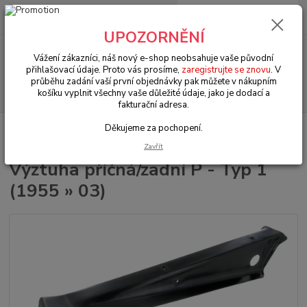
0
ks
+420 602 330 329
za
0 Kč
(Po-Pá, 9-18 hod.)
UPOZORNĚNÍ
Menu
Vážení zákazníci, náš nový e-shop neobsahuje vaše původní
přihlašovací údaje. Proto vás prosíme,
zaregistrujte se znovu
. V
průběhu zadání vaší první objednávky pak můžete v nákupním
Hledat
košíku vyplnit všechny vaše důležité údaje, jako je dodací a
fakturační adresa.
Děkujeme za pochopení.
Úvod
VW Brouk Typ 1 (1938 » 03)
Karosářské díly (Karosseridele)
Karosářské díly (Karosseridele)
Výztuha příčná/zadní P - Typ 1 (1955 » 03)
Zavřít
Výztuha příčná/zadní P - Typ 1
(1955 » 03)