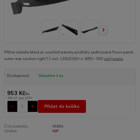
Příčná výztuha která je součástí panelu podlahy zadní pravá.Floor panel
outer rear section right.T.1 incl. 1302/1303 r.v. 8/55 » 7/03
celý popis
Dostupnost
Skladem 1 ks
953 Kč
/
ks
788 Kč
bez DPH
Přidat do košíku
Číslo produktu:
05883
Výrobce:
IGP