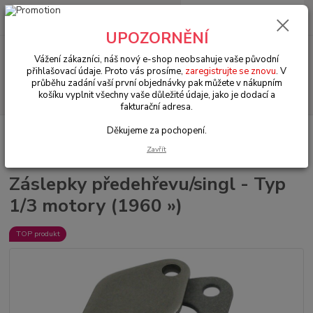
0
ks
+420 602 330 329
za
0 Kč
(Po-Pá, 9-18 hod.)
UPOZORNĚNÍ
Menu
Vážení zákazníci, náš nový e-shop neobsahuje vaše původní
přihlašovací údaje. Proto vás prosíme,
zaregistrujte se znovu
. V
průběhu zadání vaší první objednávky pak můžete v nákupním
Hledat
košíku vyplnit všechny vaše důležité údaje, jako je dodací a
fakturační adresa.
Děkujeme za pochopení.
Úvod
VW Brouk Typ 1 (1938 » 03)
Motory & díly (Engines & parts)
Výfuky & těsnění (Exhaust & gasket)
Záslepky předehřevu/singl - Typ 1/3
Zavřít
motory (1960 »)
Záslepky předehřevu/singl - Typ
1/3 motory (1960 »)
TOP produkt