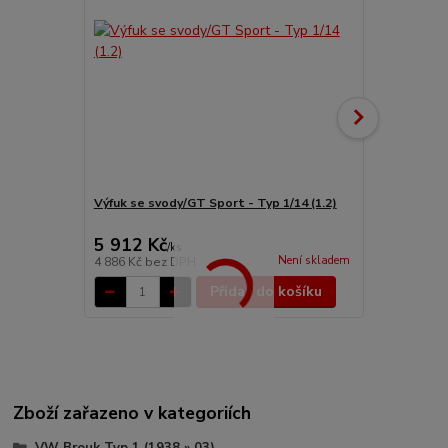
Výfuk se svody/GT Sport - Typ 1/14 (1.2)
Výfuk singl
motor (1.2-1
5 912 Kč
2 885 Kč
/
ks
Není skladem
4 886 Kč
bez DPH
2 384 Kč
bez
Přidat do košíku
Zboží zařazeno v kategoriích