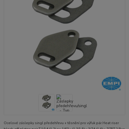
Ocelové záslepky singl předehřevu + těsnění pro výfuk pár.Heat riser