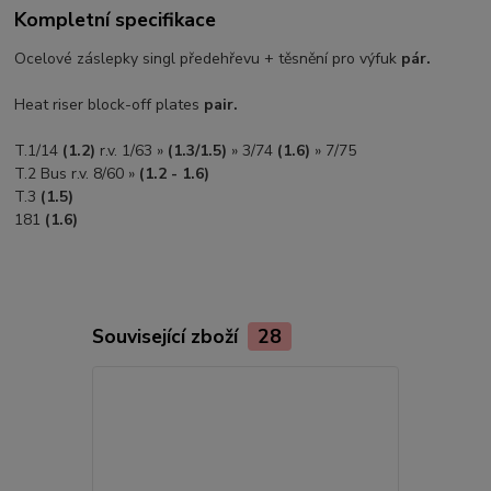
Kompletní specifikace
Ocelové záslepky singl předehřevu + těsnění pro výfuk
pár.
Heat riser block-off plates
pair.
T.1/14
(1.2)
r.v. 1/63 »
(1.3/1.5)
» 3/74
(1.6)
» 7/75
T.2 Bus r.v. 8/60 »
(1.2 - 1.6)
T.3
(1.5)
181
(1.6)
Související zboží
28