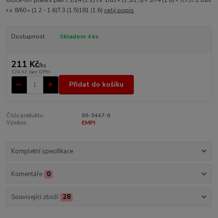
block-off plates pair.T.1/14 (1.2) r.v. 1/63 » (1.3/1.5) » 3/74 (1.6) » 7/75T.2 Bus
r.v. 8/60 » (1.2 - 1.6)T.3 (1.5)181 (1.6)
celý popis
Dostupnost
Skladem 4 ks
211 Kč
/
ks
174 Kč
bez DPH
Přidat do košíku
Číslo produktu:
00-3447-0
Výrobce:
EMPI
Kompletní specifikace
Komentáře
0
Související zboží
28