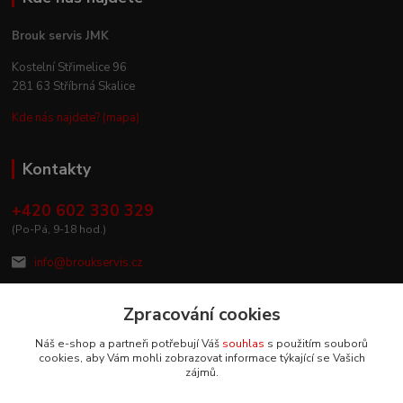
Brouk servis JMK
Kostelní Střimelice 96
281 63 Stříbrná Skalice
Kde nás najdete? (mapa)
Kontakty
+420 602 330 329
(Po-Pá, 9-18 hod.)
info@broukservis.cz
Zpracování cookies
Náš e-shop a partneři potřebují Váš
souhlas
s použitím souborů
cookies, aby Vám mohli zobrazovat informace týkající se Vašich
zájmů.