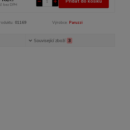
Přidat do košíku
Kč
bez DPH
roduktu:
01169
Výrobce:
Paruzzi
Související zboží
3