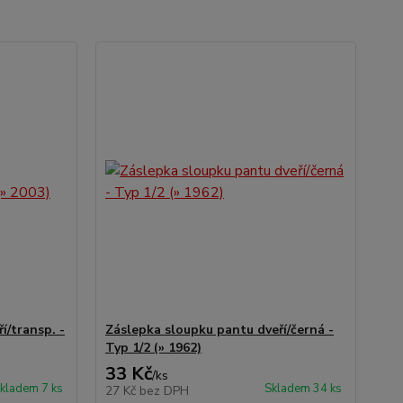
í/transp. -
Záslepka sloupku pantu dveří/černá -
Typ 1/2 (» 1962)
33 Kč
/
ks
kladem 7 ks
Skladem 34 ks
27 Kč
bez DPH