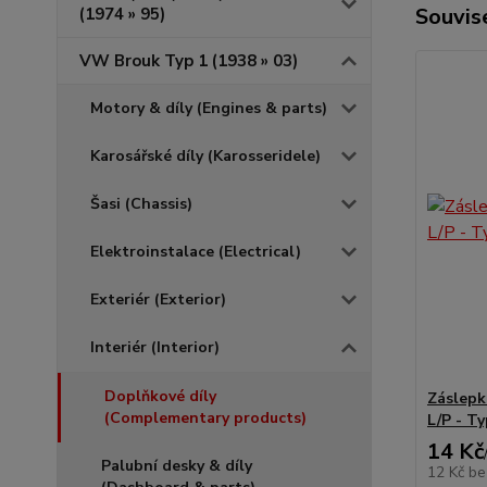
Souvise
(1974 » 95)
VW Brouk Typ 1 (1938 » 03)
Motory & díly (Engines & parts)
Karosářské díly (Karosseridele)
Šasi (Chassis)
Elektroinstalace (Electrical)
Exteriér (Exterior)
Interiér (Interior)
Doplňkové díly
Záslepk
(Complementary products)
L/P - Ty
14 Kč
Palubní desky & díly
12 Kč
be