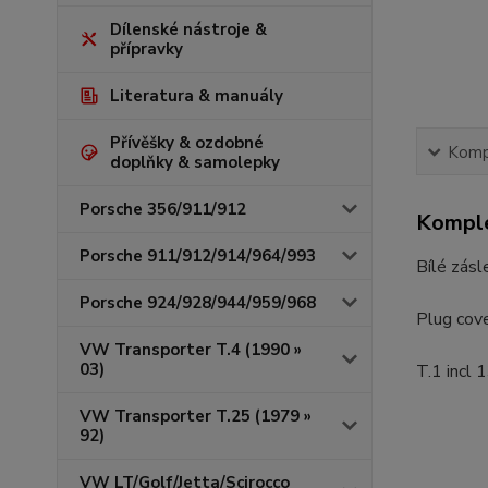
Dílenské nástroje &
přípravky
Literatura & manuály
Přívěšky & ozdobné
Kompl
doplňky & samolepky
Porsche 356/911/912
Komple
Porsche 911/912/914/964/993
Bílé zásl
Porsche 924/928/944/959/968
Plug cov
VW Transporter T.4 (1990 »
03)
T.1 incl 
VW Transporter T.25 (1979 »
92)
VW LT/Golf/Jetta/Scirocco