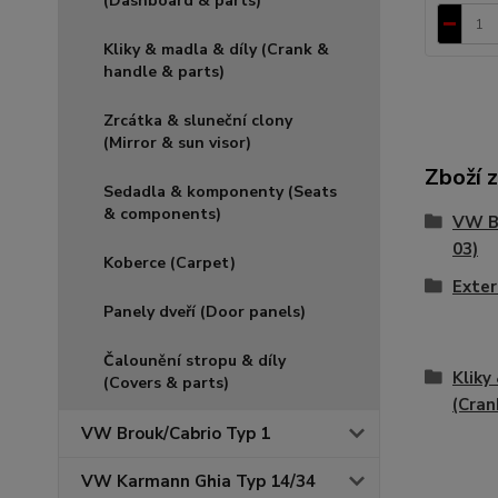
(Dashboard & parts)
Kliky & madla & díly (Crank &
handle & parts)
Zrcátka & sluneční clony
(Mirror & sun visor)
Zboží 
Sedadla & komponenty (Seats
& components)
VW Br
03)
Koberce (Carpet)
Exter
Panely dveří (Door panels)
Čalounění stropu & díly
Kliky
(Covers & parts)
(Cran
VW Brouk/Cabrio Typ 1
VW Karmann Ghia Typ 14/34