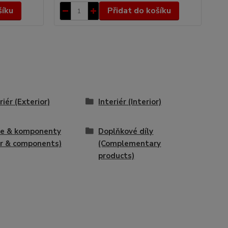
šíku
Přidat do košíku
riér (Exterior)
Interiér (Interior)
ře & komponenty
Doplňkové díly
r & components)
(Complementary
products)