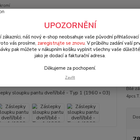
kromí
Nevíte
UPOZORNĚNÍ
Hledat
+420
(Po-Pá
í zákazníci, náš nový e-shop neobsahuje vaše původní přihlašovací 
roto vás prosíme,
zaregistrujte se znovu
. V průběhu zadání vaší prv
ávky pak můžete v nákupním košíku vyplnit všechny vaše důležité
W Brouk Typ 1 (1938 » 03)
Interiér (Interior)
Doplňkové díly (Compl
jako je dodací a fakturační adresa.
)
Děkujeme za pochopení.
epky sloupku pantu dveří/bílé - 
Zavřít
Bílé z
4pcs.T.
Dos
78