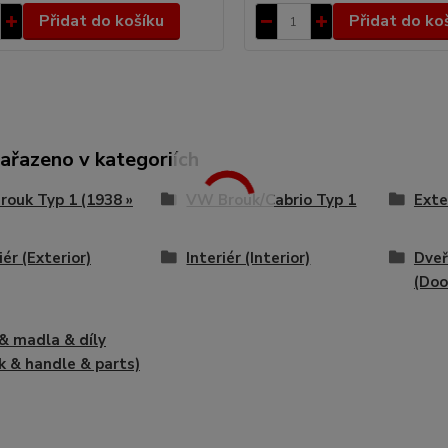
Přidat do košíku
Přidat do ko
zařazeno v kategoriích
ouk Typ 1 (1938 »
VW Brouk/Cabrio Typ 1
Exte
iér (Exterior)
Interiér (Interior)
Dve
(Doo
 & madla & díly
k & handle & parts)