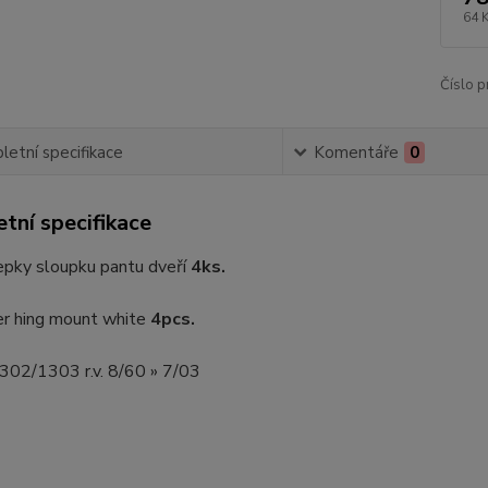
64 
Číslo p
etní specifikace
Komentáře
0
tní specifikace
epky sloupku pantu dveří
4ks.
er hing mount white
4pcs.
1302/1303 r.v. 8/60 » 7/03