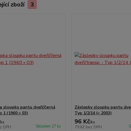
jící zboží
3
a sloupku pantu dveří/černá
Záslepky sloupku pantu dveř
p 1 (1960 » 03)
Typ 1/2/14 (» 2003)
96 Kč
/
ks
/
ks
Skladem 27 ks
S
z DPH
79 Kč
bez DPH