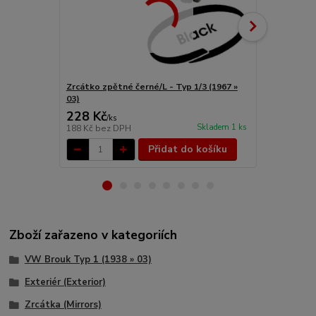
Zrcátko zpětné černé/L - Typ 1/3 (1967 »
Zrcátko zpě
03)
» 03)
228 Kč
341 Kč
/
ks
/
ks
Skladem 1 ks
188 Kč
bez DPH
282 Kč
bez 
Přidat do košíku
Zboží zařazeno v kategoriích
VW Brouk Typ 1 (1938 » 03)
Exteriér (Exterior)
Zrcátka (Mirrors)