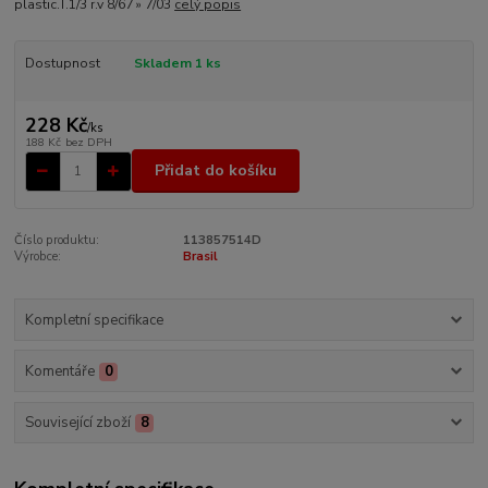
plastic.T.1/3 r.v 8/67 » 7/03
celý popis
Dostupnost
Skladem 1 ks
228 Kč
/
ks
188 Kč
bez DPH
Přidat do košíku
Číslo produktu:
113857514D
Výrobce:
Brasil
Kompletní specifikace
Komentáře
0
Související zboží
8