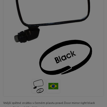
Vnější zpětné zrcátko v černém plastu pravé.Door mirror right black