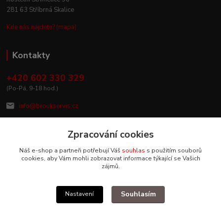
281 63 Stříbrná Skalice
Kde nás najdete? (mapa)
Kontakty
+420 602 330 329
(Po-Pá, 9-18 hod.)
info@broukservis.cz
Zpracování cookies
Náš e-shop a partneři potřebují Váš
souhlas
s použitím souborů
cookies, aby Vám mohli zobrazovat informace týkající se Vašich
zájmů.
Souhlasím
Nastavení
Upravit sběr cookies.