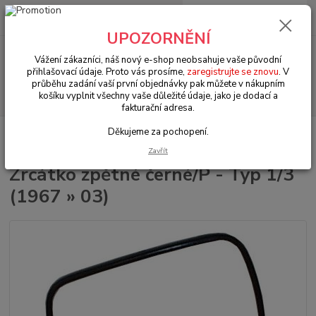
0
ks
+420 602 330 329
za
0 Kč
(Po-Pá, 9-18 hod.)
UPOZORNĚNÍ
Menu
Vážení zákazníci, náš nový e-shop neobsahuje vaše původní
přihlašovací údaje. Proto vás prosíme,
zaregistrujte se znovu
. V
průběhu zadání vaší první objednávky pak můžete v nákupním
Hledat
košíku vyplnit všechny vaše důležité údaje, jako je dodací a
fakturační adresa.
Děkujeme za pochopení.
Úvod
VW Brouk Typ 1 (1938 » 03)
Exteriér (Exterior)
Zrcátka (Mirrors)
Zrcátko zpětné černé/P - Typ 1/3 (1967 » 03)
Zavřít
Zrcátko zpětné černé/P - Typ 1/3
(1967 » 03)