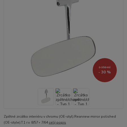
1 356 Kč
- 30 %
Zpětné zrcátko interiéru v chromu (OE-styl).Rearview mirror polished
(OE-style).T.1 r.v. 8/57 » 7/64
celý popis