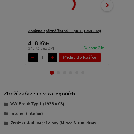
Zrcátko zpětné/černé - Typ 1 (1959 » 64)
Držák sluneč
418 Kč
1 746 Kč
/
ks
Skladem 2 ks
345 Kč
bez DPH
1 443 Kč
bez
Přidat do košíku
Zboží zařazeno v kategoriích
VW Brouk Typ 1 (1938 » 03)
Interiér (Interior)
Zrcátka & sluneční clony (Mirror & sun visor)