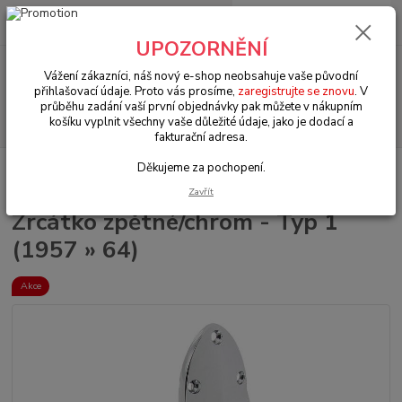
0
ks
+420 602 330 329
za
0 Kč
(Po-Pá, 9-18 hod.)
UPOZORNĚNÍ
Menu
Vážení zákazníci, náš nový e-shop neobsahuje vaše původní
přihlašovací údaje. Proto vás prosíme,
zaregistrujte se znovu
. V
průběhu zadání vaší první objednávky pak můžete v nákupním
Hledat
košíku vyplnit všechny vaše důležité údaje, jako je dodací a
fakturační adresa.
Děkujeme za pochopení.
Úvod
VW Brouk Typ 1 (1938 » 03)
Interiér (Interior)
Zrcátka & sluneční
clony (Mirror & sun visor)
Zrcátko zpětné/chrom - Typ 1 (1957 » 64)
Zavřít
Zrcátko zpětné/chrom - Typ 1
(1957 » 64)
Akce