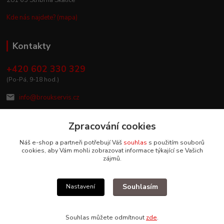
Kde nás najdete? (mapa)
Kontakty
+420 602 330 329
(Po-Pá, 9-18 hod.)
info@broukservis.cz
Zpracování cookies
Náš e-shop a partneři potřebují Váš
souhlas
s použitím souborů
cookies, aby Vám mohli zobrazovat informace týkající se Vašich
zájmů.
Souhlasím
Nastavení
Upravit sběr cookies.
Souhlas můžete odmítnout
zde
.