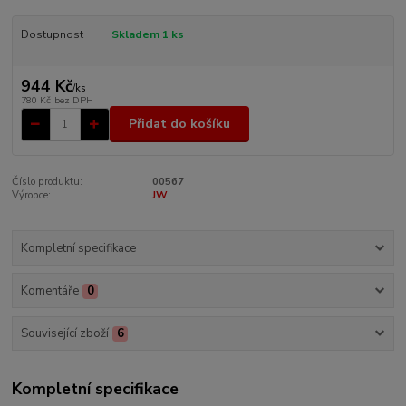
Dostupnost
Skladem 1 ks
944 Kč
/
ks
780 Kč
bez DPH
Přidat do košíku
Číslo produktu:
00567
Výrobce:
JW
Kompletní specifikace
Komentáře
0
Související zboží
6
Kompletní specifikace