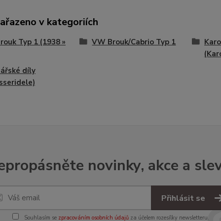
zařazeno v kategoriích
ouk Typ 1 (1938 »
VW Brouk/Cabrio Typ 1
Karo
(Kar
ářské díly
sseridele)
epropásněte novinky, akce a slev
Přihlásit se
Souhlasím se
zpracováním osobních údajů
za účelem rozesílky newsletteru.