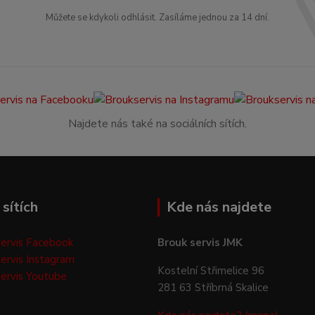
Můžete se kdykoli odhlásit. Zasíláme jednou za 14 dní.
Najdete nás také na sociálních sítích.
sítích
Kde nás najdete
ervis Facebook
Brouk servis JMK
ervis Instagram
Kostelní Střimelice 96
ervis Youtube
281 63 Stříbrná Skalice