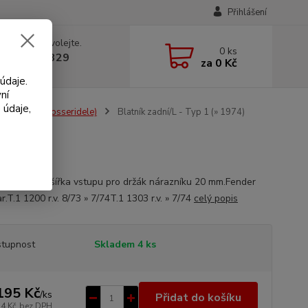
Přihlášení
 si rady? Zavolejte.
0
ks
 602 330 329
za
0 Kč
, 9-18 hod.)
údaje.
ní
 údaje,
ské díly (Karosseridele)
Blatník zadní/L - Typ 1 (» 1974)
blatník levý šířka vstupu pro držák nárazníku 20 mm.Fender
ar.T.1 1200 r.v. 8/73 » 7/74T.1 1303 r.v. » 7/74
celý popis
tupnost
Skladem 4 ks
195 Kč
/
ks
Přidat do košíku
14 Kč
bez DPH