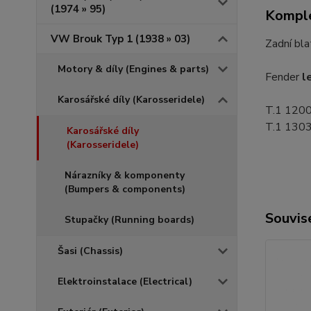
(1974 » 95)
Komple
VW Brouk Typ 1 (1938 » 03)
Zadní bla
Motory & díly (Engines & parts)
Fender
l
Karosářské díly (Karosseridele)
T.1 1200 
T.1 1303 
Karosářské díly
(Karosseridele)
Nárazníky & komponenty
(Bumpers & components)
Souvise
Stupačky (Running boards)
Šasi (Chassis)
Elektroinstalace (Electrical)