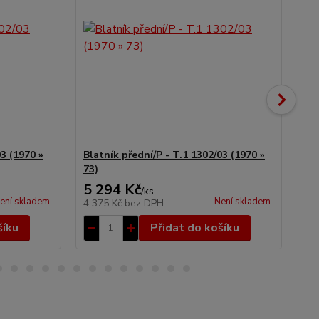
03 (1970 »
Blatník přední/P - T.1 1302/03 (1970 »
Bla
73)
5 294 Kč
4 
/
ks
ení skladem
Není skladem
4 375 Kč
bez DPH
3 
šíku
Přidat do košíku