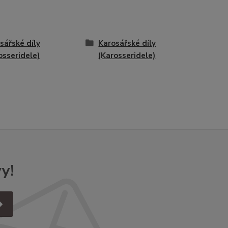
sářské díly
Karosářské díly
osseridele)
(Karosseridele)
y!