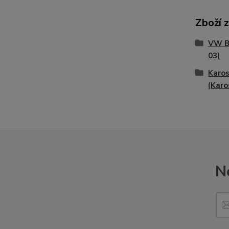
Zboží 
VW Br
03)
Karos
(Karo
N