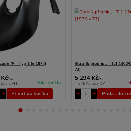
zadní/P - Typ 1 (» 1974)
Blatník přední/L - T.1 1302/
73)
 Kč
5 294 Kč
/
ks
/
ks
Skladem 3 ks
N
č
bez DPH
4 375 Kč
bez DPH
Přidat do košíku
Přidat do ko