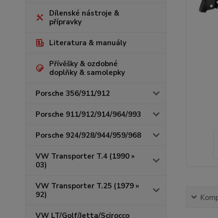
Dílenské nástroje &
přípravky
Literatura & manuály
Přívěšky & ozdobné
doplňky & samolepky
Porsche 356/911/912
Porsche 911/912/914/964/993
Porsche 924/928/944/959/968
VW Transporter T.4 (1990 »
03)
VW Transporter T.25 (1979 »
92)
Kompl
VW LT/Golf/Jetta/Scirocco