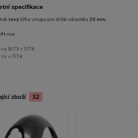
tní specifikace
tník
levý
šířka vstupu pro držák nárazníku
20 mm.
eft
rear.
r.v. 8/73 » 7/74
r.v. » 7/74
jící zboží
32