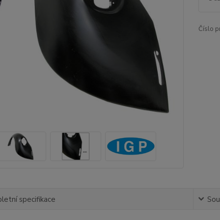
Číslo p
etní specifikace
Souv