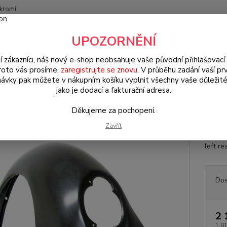
kromí
Nevíte
UPOZORNĚNÍ
Hledat
+420
(Po-Pá
í zákazníci, náš nový e-shop neobsahuje vaše původní přihlašovací 
roto vás prosíme,
zaregistrujte se znovu
. V průběhu zadání vaší prv
ávky pak můžete v nákupním košíku vyplnit všechny vaše důležité
W Brouk Typ 1 (1938 » 03)
Karosářské díly (Karosseridele)
Karosář
jako je dodací a fakturační adresa.
ník zadní/L - Typ 1 (» 1974)
Děkujeme za pochopení.
Zavřít
Zadní 
left re
Dos
2 
1 8