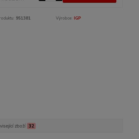
roduktu:
951381
Výrobce:
IGP
isející zboží
32