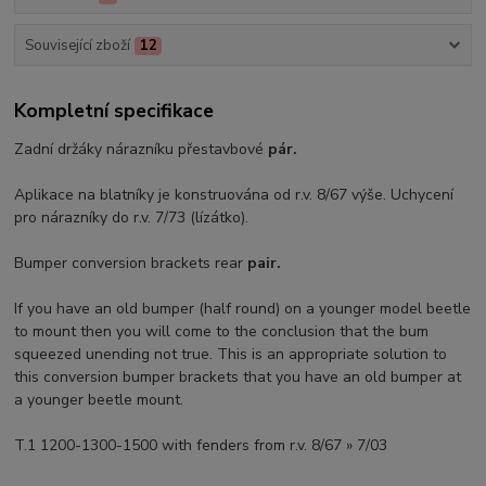
Související zboží
12
Kompletní specifikace
Zadní držáky nárazníku přestavbové
pár.
Aplikace na blatníky je konstruována od r.v. 8/67 výše. Uchycení
pro nárazníky do r.v. 7/73 (lízátko).
Bumper conversion brackets rear
pair.
If you have an old bumper (half round) on a younger model beetle
to mount then you will come to the conclusion that the bum
squeezed unending not true. This is an appropriate solution to
this conversion bumper brackets that you have an old bumper at
a younger beetle mount.
T.1 1200-1300-1500 with fenders from r.v. 8/67 » 7/03