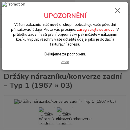
0
ks
+420 602 330 329
za
0 Kč
(Po-Pá, 9-18 hod.)
UPOZORNĚNÍ
Menu
Vážení zákazníci, náš nový e-shop neobsahuje vaše původní
přihlašovací údaje. Proto vás prosíme,
zaregistrujte se znovu
. V
průběhu zadání vaší první objednávky pak můžete v nákupním
Hledat
košíku vyplnit všechny vaše důležité údaje, jako je dodací a
fakturační adresa.
Děkujeme za pochopení.
Úvod
VW Brouk Typ 1 (1938 » 03)
Karosářské díly (Karosseridele)
Nárazníky & komponenty (Bumpers & components)
Držáky
Zavřít
nárazníku/konverze zadní - Typ 1 (1967 » 03)
Držáky nárazníku/konverze zadní
- Typ 1 (1967 » 03)