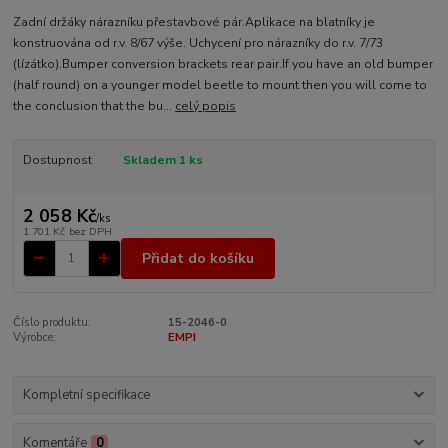
Zadní držáky nárazníku přestavbové pár.Aplikace na blatníky je
konstruována od r.v. 8/67 výše. Uchycení pro nárazníky do r.v. 7/73
(lízátko).Bumper conversion brackets rear pair.If you have an old bumper
(half round) on a younger model beetle to mount then you will come to
the conclusion that the bu...
celý popis
Dostupnost
Skladem 1 ks
2 058 Kč
/
ks
1 701 Kč
bez DPH
Přidat do košíku
Číslo produktu:
15-2046-0
Výrobce:
EMPI
Kompletní specifikace
Komentáře
0