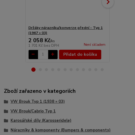
Držáky nárazníku/konverze přední - Typ 1
Blatník zadn
(1967 » 03)
2 058 Kč
2 597 Kč
/
ks
Není skladem
1 701 Kč
bez DPH
2 146 Kč
bez
Přidat do košíku
Zboží zařazeno v kategoriích
VW Brouk Typ 1 (1938 » 03)
VW Brouk/Cabrio Typ 1
Karosářské díly (Karosseridele)
Nárazníky & komponenty (Bumpers & components)