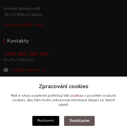
Kostelní Střimelice 96
281 63 Stříbrná Skalice
Kde nás najdete? (mapa)
Kontakty
+420 602 330 329
(Po-Pá, 9-18 hod.)
info@broukservis.cz
Zpracování cookies
Náš e-shop a partneři potřebují Váš
souhlas
s použitím souborů
cookies, aby Vám mohli zobrazovat informace týkající se Vašich
zájmů.
Souhlasím
Nastavení
Upravit sběr cookies.