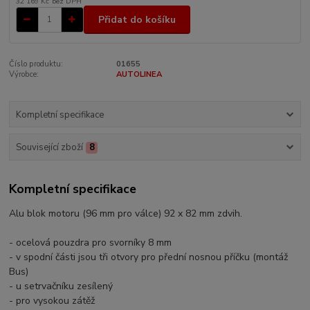
32 169 Kč
bez DPH
Přidat do košíku
Číslo produktu:
01655
Výrobce:
AUTOLINEA
Kompletní specifikace
Související zboží
8
Kompletní specifikace
Alu blok motoru (96 mm pro válce) 92 x 82 mm zdvih.
- ocelová pouzdra pro svorníky 8 mm
- v spodní části jsou tři otvory pro přední nosnou příčku (montáž
Bus)
- u setrvačníku zesílený
- pro vysokou zátěž