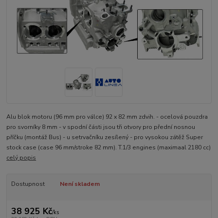
Alu blok motoru (96 mm pro válce) 92 x 82 mm zdvih. - ocelová pouzdra
pro svorníky 8 mm - v spodní části jsou tři otvory pro přední nosnou
příčku (montáž Bus) - u setrvačníku zesílený - pro vysokou zátěž Super
stock case (case 96 mm/stroke 82 mm). T.1/3 engines (maximaal 2180 cc)
celý popis
Dostupnost
Není skladem
38 925 Kč
/
ks