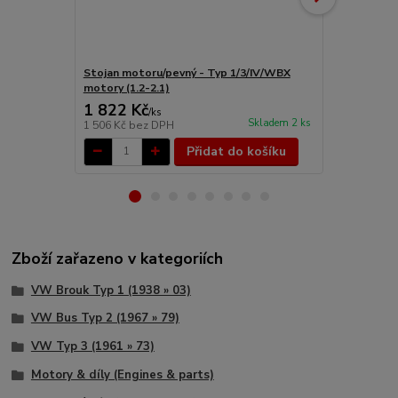
Stojan motoru/pevný - Typ 1/3/IV/WBX
Hlava motor
motory (1.2-2.1)
1/3/CT/CZ m
1 822 Kč
15 395 
/
ks
Skladem 2 ks
1 506 Kč
bez DPH
12 723 Kč
be
Přidat do košíku
Zboží zařazeno v kategoriích
VW Brouk Typ 1 (1938 » 03)
VW Bus Typ 2 (1967 » 79)
VW Typ 3 (1961 » 73)
Motory & díly (Engines & parts)