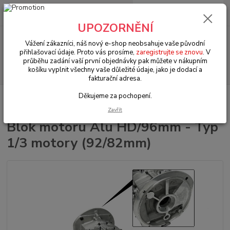
0
ks
+420 602 330 329
za
0 Kč
(Po-Pá, 9-18 hod.)
UPOZORNĚNÍ
Menu
Vážení zákazníci, náš nový e-shop neobsahuje vaše původní
přihlašovací údaje. Proto vás prosíme,
zaregistrujte se znovu
. V
průběhu zadání vaší první objednávky pak můžete v nákupním
Hledat
košíku vyplnit všechny vaše důležité údaje, jako je dodací a
fakturační adresa.
Děkujeme za pochopení.
Úvod
VW Typ 3 (1961 » 73)
Motorové díly (Engine parts)
Blok motoru
Alu HD/96mm - Typ 1/3 motory (92/82mm)
Zavřít
Blok motoru Alu HD/96mm - Typ
1/3 motory (92/82mm)