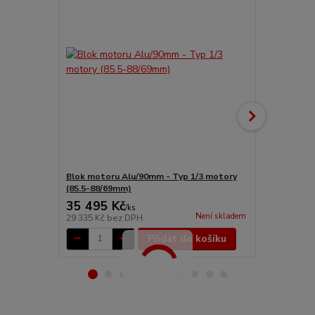
Blok motoru Alu/90mm - Typ 1/3 motory
Blok motoru
(85.5-88/69mm)
motory (92
35 495 Kč
38 925 
/
ks
Není skladem
29 335 Kč
bez DPH
32 169 Kč
be
Přidat do košíku