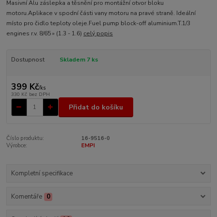
Masivní Alu záslepka a těsnění pro montážní otvor bloku
motoru.Aplikace v spodní části vany motoru na pravé straně. Ideální
místo pro čidlo teploty oleje.Fuel pump block-off aluminium.T.1/3
engines r.v. 8/65 » (1.3 - 1.6)
celý popis
Dostupnost
Skladem 7 ks
399 Kč
/
ks
330 Kč
bez DPH
Přidat do košíku
Číslo produktu:
16-9516-0
Výrobce:
EMPI
Kompletní specifikace
Komentáře
0