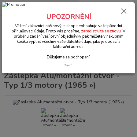
0
ks
+420 602 330 329
za
0 Kč
(Po-Pá, 9-18 hod.)
UPOZORNĚNÍ
Menu
Vážení zákazníci, náš nový e-shop neobsahuje vaše původní
přihlašovací údaje. Proto vás prosíme,
zaregistrujte se znovu
. V
průběhu zadání vaší první objednávky pak můžete v nákupním
Hledat
košíku vyplnit všechny vaše důležité údaje, jako je dodací a
fakturační adresa.
Děkujeme za pochopení.
Úvod
VW Bus Typ 2 (1967 » 79)
Motorové díly (Engine parts)
Záslepka Alu/montážní otvor - Typ 1/3 motory (1965 »)
Zavřít
Záslepka Alu/montážní otvor -
Typ 1/3 motory (1965 »)