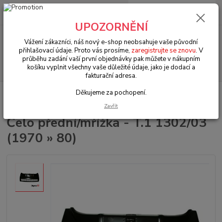
0
ks
+420 602 330 329
za
0 Kč
(Po-Pá, 9-18 hod.)
UPOZORNĚNÍ
Menu
Vážení zákazníci, náš nový e-shop neobsahuje vaše původní
přihlašovací údaje. Proto vás prosíme,
zaregistrujte se znovu
. V
průběhu zadání vaší první objednávky pak můžete v nákupním
Hledat
košíku vyplnit všechny vaše důležité údaje, jako je dodací a
fakturační adresa.
Děkujeme za pochopení.
Úvod
VW Brouk Typ 1 (1938 » 03)
Karosářské díly (Karosseridele)
Karosářské díly (Karosseridele)
Čelo přední/mřížka - T.1 1302/03 (1970 » 80)
Zavřít
Čelo přední/mřížka - T.1 1302/03
(1970 » 80)