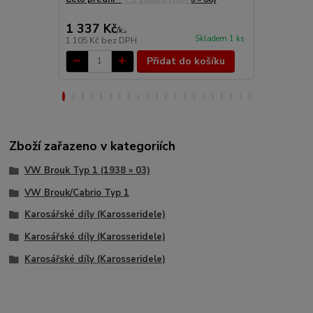
1 337 Kč
4 995 Kč
/
ks
Skladem 1 ks
1 105 Kč
bez DPH
4 128 Kč
bez
Přidat do košíku
Zboží zařazeno v kategoriích
VW Brouk Typ 1 (1938 » 03)
VW Brouk/Cabrio Typ 1
Karosářské díly (Karosseridele)
Karosářské díly (Karosseridele)
Karosářské díly (Karosseridele)