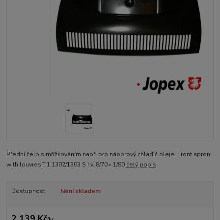
Přední čelo s mřížkováním např. pro náporový chladič oleje. Front apron
with louvres.T.1 1302/1303 S r.v. 8/70 » 1/80
celý popis
Dostupnost
Není skladem
2 139 Kč
/
ks