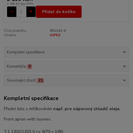
1 768 Kč
bez DPH
Přidat do košíku
Číslo produktu:
951321-0
Výrobce:
JOPEX
Kompletní specifikace
Komentáře
0
Související zboží
21
Kompletní specifikace
Přední čelo s mřížkováním
např. pro náporový chladič oleje.
Front apron with louvres.
T.1 1302/1303 S r.v. 8/70 » 1/80