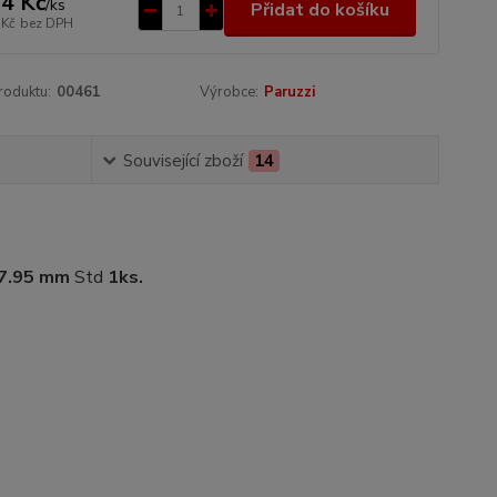
4 Kč
/
ks
Přidat do košíku
 Kč
bez DPH
roduktu:
00461
Výrobce:
Paruzzi
Související zboží
14
 7.95 mm
Std
1ks.