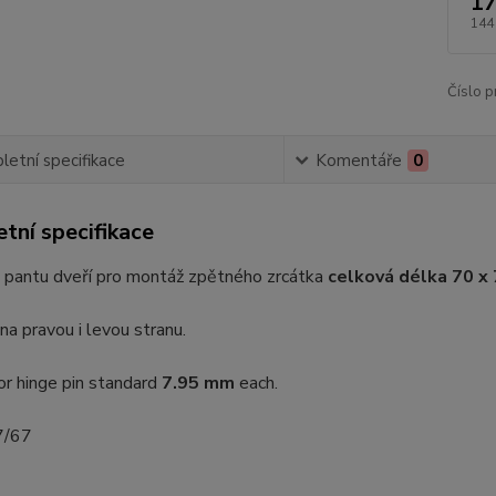
17
144
Číslo p
etní specifikace
Komentáře
0
tní specifikace
p pantu dveří pro montáž zpětného zrcátka
celková délka 70 x
na pravou i levou stranu.
or hinge pin standard
7.95 mm
each.
 7/67