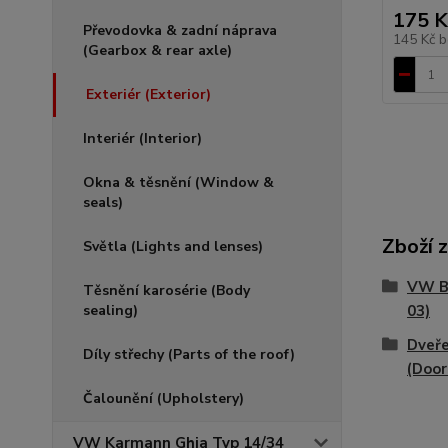
175 K
Převodovka & zadní náprava
145 Kč
b
(Gearbox & rear axle)
Exteriér (Exterior)
Interiér (Interior)
Okna & těsnění (Window &
seals)
Zboží 
Světla (Lights and lenses)
VW Br
Těsnění karosérie (Body
sealing)
03)
Dveř
Díly střechy (Parts of the roof)
(Door
Čalounění (Upholstery)
VW Karmann Ghia Typ 14/34