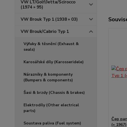
VW LT/Golf/Jetta/Scirocco
(1974 » 95)
Souvise
VW Brouk Typ 1 (1938 » 03)
VW Brouk/Cabrio Typ 1
Výfuky & těsnění (Exhaust &
seals)
Karosářské díly (Karosseridele)
Nárazníky & komponenty
(Bumpers & components)
Šasi & brzdy (Chassis & brakes)
Elektrodíly (Other electrical
parts)
Čep pan
Soustava paliva (Fuel system)
(» 1967)