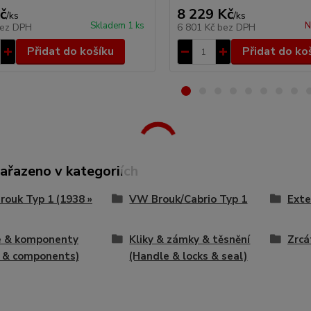
č
8 229 Kč
/
ks
/
ks
Skladem 1 ks
N
ez DPH
6 801 Kč
bez DPH
Přidat do košíku
Přidat do ko
zařazeno v kategoriích
ouk Typ 1 (1938 »
VW Brouk/Cabrio Typ 1
Exte
e & komponenty
Kliky & zámky & těsnění
Zrcá
 & components)
(Handle & locks & seal)