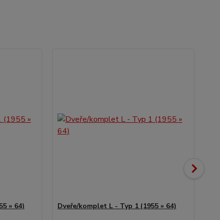
55 » 64)
Dveře/komplet L - Typ 1 (1955 » 64)
Zrc
19