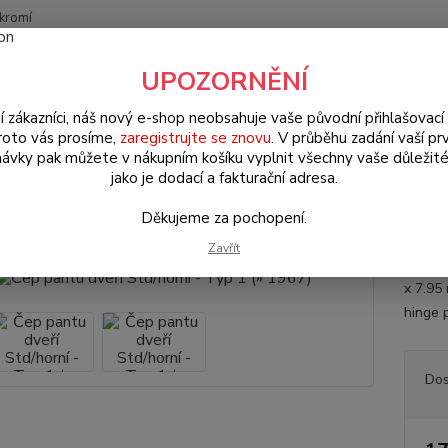
kromí
Nevíte
UPOZORNĚNÍ
Hledat
+420
(Po-Pá
í zákazníci, náš nový e-shop neobsahuje vaše původní přihlašovací 
roto vás prosíme,
zaregistrujte se znovu
. V průběhu zadání vaší prv
ávky pak můžete v nákupním košíku vyplnit všechny vaše důležité
W Brouk/Cabrio Typ 1
Exteriér (Exterior)
Čep pantu dveří Std/horní 
jako je dodací a fakturační adresa.
pantu dveří Std/horní - Typ 1 (»
Děkujeme za pochopení.
Zavřít
Horní 
x 7.95
hinge 
Dos