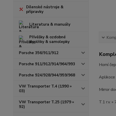
Dílenské nástroje &
přípravky
Literatura & manuály
Přívěšky & ozdobné
Kompl
doplňky & samolepky
Porsche 356/911/912
Komple
Porsche 911/912/914/964/993
Horní če
Porsche 924/928/944/959/968
Aplikoce 
VW Transporter T.4 (1990 »
Mirror do
03)
T.1 r.v. »
VW Transporter T.25 (1979 »
92)