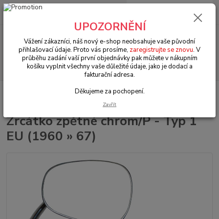
0
ks
+420 602 330 329
za
0 Kč
(Po-Pá, 9-18 hod.)
UPOZORNĚNÍ
Menu
Vážení zákazníci, náš nový e-shop neobsahuje vaše původní
přihlašovací údaje. Proto vás prosíme,
zaregistrujte se znovu
. V
průběhu zadání vaší první objednávky pak můžete v nákupním
Hledat
košíku vyplnit všechny vaše důležité údaje, jako je dodací a
fakturační adresa.
Děkujeme za pochopení.
Úvod
VW Brouk Typ 1 (1938 » 03)
Exteriér (Exterior)
Zrcátka (Mirrors)
Zrcátko zpětné chrom/P - Typ 1 EU (1960 » 67)
Zavřít
Zrcátko zpětné chrom/P - Typ 1
EU (1960 » 67)