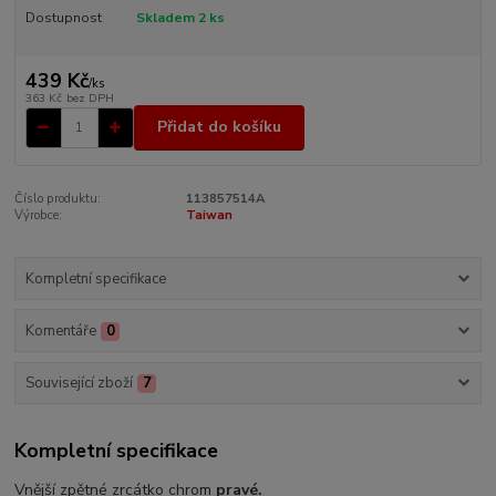
Dostupnost
Skladem 2 ks
439 Kč
/
ks
363 Kč
bez DPH
Přidat do košíku
Číslo produktu:
113857514A
Výrobce:
Taiwan
Kompletní specifikace
Komentáře
0
Související zboží
7
Kompletní specifikace
Vnější zpětné zrcátko chrom
pravé.