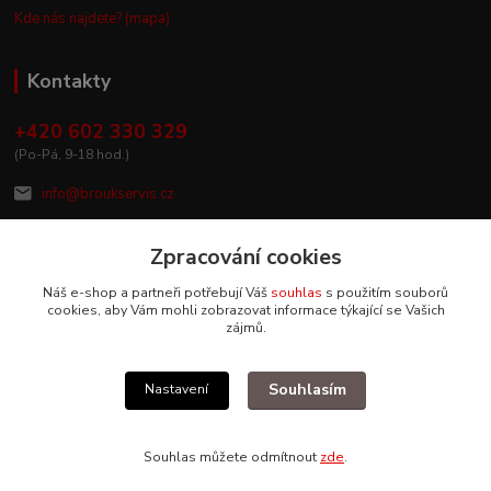
Kde nás najdete? (mapa)
Kontakty
+420 602 330 329
(Po-Pá, 9-18 hod.)
info@broukservis.cz
Zpracování cookies
Náš e-shop a partneři potřebují Váš
souhlas
s použitím souborů
cookies, aby Vám mohli zobrazovat informace týkající se Vašich
zájmů.
Souhlasím
Nastavení
Upravit sběr cookies.
Souhlas můžete odmítnout
zde
.
Vytvořeno na
Eshop-rychle.cz