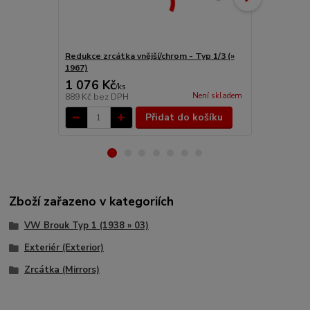
Redukce zrcátka vnější/chrom - Typ 1/3 (»
Zrcátko zpě
1967)
67)
1 076 Kč
439 Kč
/
ks
/
ks
Není skladem
889 Kč
bez DPH
363 Kč
bez 
Přidat do košíku
Zboží zařazeno v kategoriích
VW Brouk Typ 1 (1938 » 03)
Exteriér (Exterior)
Zrcátka (Mirrors)